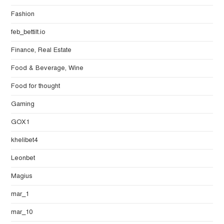
Fashion
feb_bettilt.io
Finance, Real Estate
Food & Beverage, Wine
Food for thought
Gaming
GOX1
khelibet4
Leonbet
Magius
mar_1
mar_10