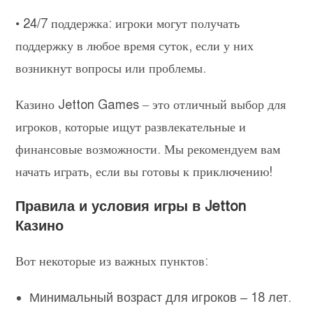
• 24/7 поддержка: игроки могут получать
поддержку в любое время суток, если у них
возникнут вопросы или проблемы.
Казино Jetton Games – это отличный выбор для
игроков, которые ищут развлекательные и
финансовые возможности. Мы рекомендуем вам
начать играть, если вы готовы к приключению!
Правила и условия игры в Jetton
Казино
Вот некоторые из важных пунктов:
Минимальный возраст для игроков – 18 лет.