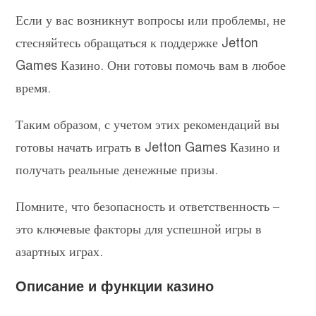
Если у вас возникнут вопросы или проблемы, не
стесняйтесь обращаться к поддержке Jetton
Games Казино. Они готовы помочь вам в любое
время.
Таким образом, с учетом этих рекомендаций вы
готовы начать играть в Jetton Games Казино и
получать реальные денежные призы.
Помните, что безопасность и ответственность –
это ключевые факторы для успешной игры в
азартных играх.
Описание и функции казино