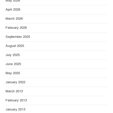
May 2026
April 2026
March 2026
February 2026
September 2025
August 2025
July 2025
June 2025
May 2025
January 2022
March 2013
February 2013
January 2013