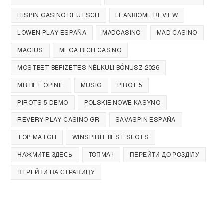
HISPIN CASINO DEUTSCH
LEANBIOME REVIEW
LOWEN PLAY ESPAÑA
MADCASINO
MAD CASINO
MAGIUS
MEGA RICH CASINO
MOSTBET BEFIZETÉS NÉLKÜLI BÓNUSZ 2026
MR BET OPINIE
MUSIC
PIROT 5
PIROTS 5 DEMO
POLSKIE NOWE KASYNO
REVERY PLAY CASINO GR
SAVASPIN ESPAÑA
TOP MATCH
WINSPIRIT BEST SLOTS
НАЖМИТЕ ЗДЕСЬ
ТОПМАЧ
ПЕРЕЙТИ ДО РОЗДІЛУ
ПЕРЕЙТИ НА СТРАНИЦУ