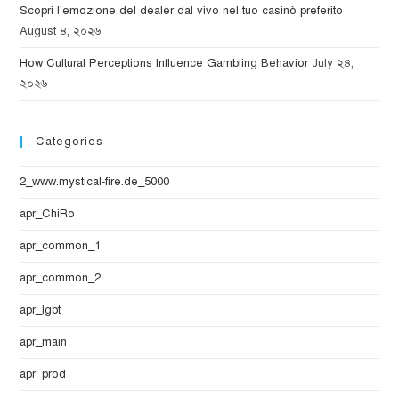
Scopri l'emozione del dealer dal vivo nel tuo casinò preferito
August ৪, ২০২৬
How Cultural Perceptions Influence Gambling Behavior
July ২৪,
২০২৬
Categories
2_www.mystical-fire.de_5000
apr_ChiRo
apr_common_1
apr_common_2
apr_lgbt
apr_main
apr_prod