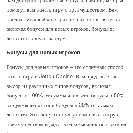
вам доступны различные бонусы и акции, которые
помогут вам начать игру с преимуществом. Вам
предлагается выбор из различных типов бонусов,
включая бонусы для новых игроков, бонусы за
депозит и бонусы за игру.
Бонусы для новых игроков
Бонусы для новых игроков – это отличный способ
начать игру в Jetton Casino. Вам предлагается
выбор из различных типов бонусов, включая
бонусы в 100% от суммы депозита, бонусы в 50%
от суммы депозита и бонусы в 20% от суммы
депозита. Эти бонусы помогут вам начать игру с
преимуществом и дадут вам возможность играть на