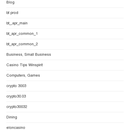
Blog
bt prod
bt_,apr_main
bt_apr_common_1
bt_apr_common_2
Business, Small Business
Casino Tips Winspirit
Computers, Games
crypto 3003
crypto30.03
crypto30032
Dining
eloncasino