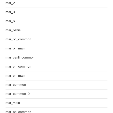
mar_2
mar_3
mar_6
mar_bahis
mar_bh_common
mar_bh_main
mar_canli_common
mar_ch_common
mar_ch_main
mar_common
mar_common_2
mar_main
mar_pb_common