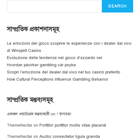
SEARCH
সাম্প্রতিক প্রকাশনাসমূহ
Le emozioni del gioco scoprire le esperienze con i dealer dal vivo
di Winspirit Casino
Evoluzione delle tendenze nel gioco d'azzardo nel
Hvordan påvirker gambling vår psyke
Scopri l'emozione del dealer dal vivo nel tuo casinò preferito
How Cultural Perceptions Influence Gambling Behavior
সাম্প্রতিক মন্তব্যসমূহ
একজন ওয়ার্ডপ্রেস মন্তব্যকারী
on
! স্বাগতম!
ThemeNectar
on
Porttitor porttitor mollis vitae placerat
ThemeNectar
on
Auctor consectetur ligula gravida