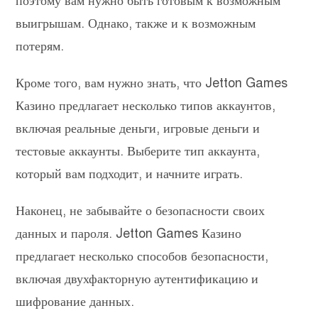
поэтому вам нужно быть готовым к возможным
выигрышам. Однако, также и к возможным
потерям.
Кроме того, вам нужно знать, что Jetton Games
Казино предлагает несколько типов аккаунтов,
включая реальные деньги, игровые деньги и
тестовые аккаунты. Выберите тип аккаунта,
который вам подходит, и начните играть.
Наконец, не забывайте о безопасности своих
данных и пароля. Jetton Games Казино
предлагает несколько способов безопасности,
включая двухфакторную аутентификацию и
шифрование данных.