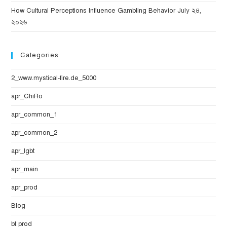
How Cultural Perceptions Influence Gambling Behavior
July ২৪,
২০২৬
Categories
2_www.mystical-fire.de_5000
apr_ChiRo
apr_common_1
apr_common_2
apr_lgbt
apr_main
apr_prod
Blog
bt prod