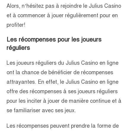
Alors, n’hésitez pas à rejoindre le Julius Casino
et à commencer à jouer régulièrement pour en
profiter!
Les récompenses pour les joueurs
réguliers
Les joueurs réguliers du Julius Casino en ligne
ont la chance de bénéficier de récompenses
attrayantes. En effet, le Julius Casino en ligne
offre des récompenses à ses joueurs réguliers
pour les inciter à jouer de manière continue et à
se familiariser avec ses jeux.
Les récompenses peuvent prendre la forme de