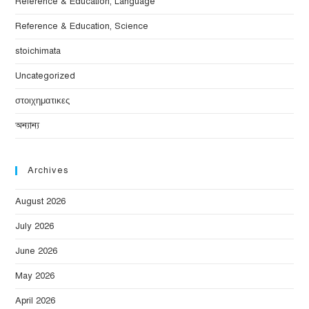
Reference & Education, Language
Reference & Education, Science
stoichimata
Uncategorized
στοιχηματικες
অন্যান্য
Archives
August 2026
July 2026
June 2026
May 2026
April 2026