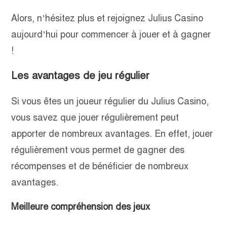
Alors, n’hésitez plus et rejoignez Julius Casino
aujourd’hui pour commencer à jouer et à gagner
!
Les avantages de jeu régulier
Si vous êtes un joueur régulier du Julius Casino,
vous savez que jouer régulièrement peut
apporter de nombreux avantages. En effet, jouer
régulièrement vous permet de gagner des
récompenses et de bénéficier de nombreux
avantages.
Meilleure compréhension des jeux