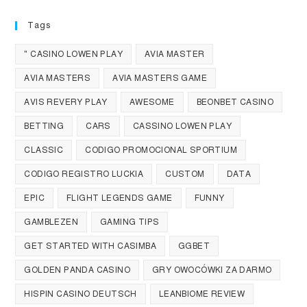
Tags
" CASINO LOWEN PLAY
AVIA MASTER
AVIA MASTERS
AVIA MASTERS GAME
AVIS REVERY PLAY
AWESOME
BEONBET CASINO
BETTING
CARS
CASSINO LOWEN PLAY
CLASSIC
CODIGO PROMOCIONAL SPORTIUM
CODIGO REGISTRO LUCKIA
CUSTOM
DATA
EPIC
FLIGHT LEGENDS GAME
FUNNY
GAMBLEZEN
GAMING TIPS
GET STARTED WITH CASIMBA
GGBET
GOLDEN PANDA CASINO
GRY OWOCÓWKI ZA DARMO
HISPIN CASINO DEUTSCH
LEANBIOME REVIEW