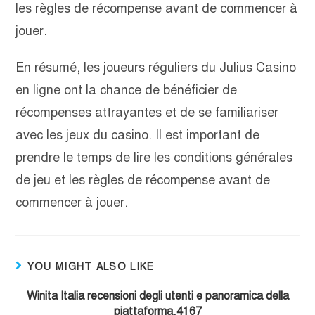
les règles de récompense avant de commencer à
jouer.
En résumé, les joueurs réguliers du Julius Casino
en ligne ont la chance de bénéficier de
récompenses attrayantes et de se familiariser
avec les jeux du casino. Il est important de
prendre le temps de lire les conditions générales
de jeu et les règles de récompense avant de
commencer à jouer.
YOU MIGHT ALSO LIKE
Winita Italia recensioni degli utenti e panoramica della
piattaforma.4167