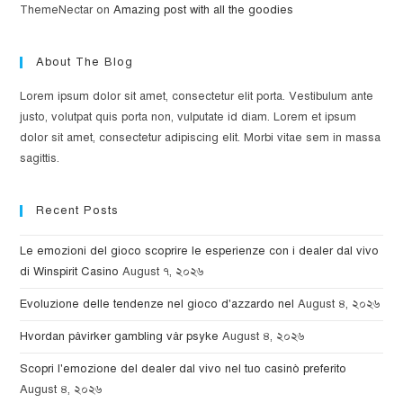
ThemeNectar
on
Amazing post with all the goodies
About The Blog
Lorem ipsum dolor sit amet, consectetur elit porta. Vestibulum ante
justo, volutpat quis porta non, vulputate id diam. Lorem et ipsum
dolor sit amet, consectetur adipiscing elit. Morbi vitae sem in massa
sagittis.
Recent Posts
Le emozioni del gioco scoprire le esperienze con i dealer dal vivo
di Winspirit Casino
August ৭, ২০২৬
Evoluzione delle tendenze nel gioco d'azzardo nel
August ৪, ২০২৬
Hvordan påvirker gambling vår psyke
August ৪, ২০২৬
Scopri l'emozione del dealer dal vivo nel tuo casinò preferito
August ৪, ২০২৬