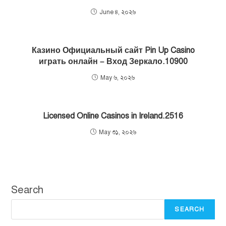
June ৪, ২০২৬
Казино Официальный сайт Pin Up Casino
играть онлайн – Вход Зеркало.10900
May ৬, ২০২৬
Licensed Online Casinos in Ireland.2516
May ৩১, ২০২৬
Search
SEARCH