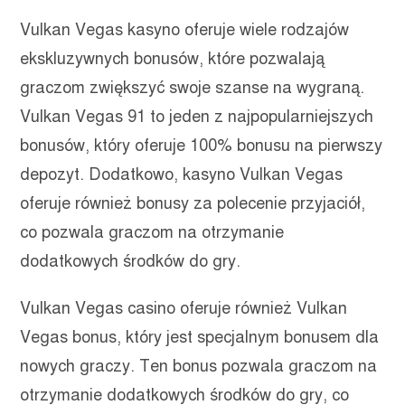
Vulkan Vegas kasyno oferuje wiele rodzajów
ekskluzywnych bonusów, które pozwalają
graczom zwiększyć swoje szanse na wygraną.
Vulkan Vegas 91 to jeden z najpopularniejszych
bonusów, który oferuje 100% bonusu na pierwszy
depozyt. Dodatkowo, kasyno Vulkan Vegas
oferuje również bonusy za polecenie przyjaciół,
co pozwala graczom na otrzymanie
dodatkowych środków do gry.
Vulkan Vegas casino oferuje również Vulkan
Vegas bonus, który jest specjalnym bonusem dla
nowych graczy. Ten bonus pozwala graczom na
otrzymanie dodatkowych środków do gry, co