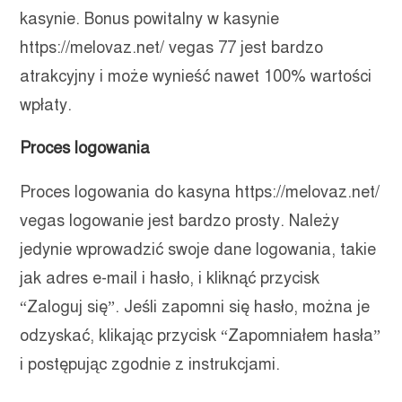
kasynie. Bonus powitalny w kasynie
https://melovaz.net/ vegas 77 jest bardzo
atrakcyjny i może wynieść nawet 100% wartości
wpłaty.
Proces logowania
Proces logowania do kasyna https://melovaz.net/
vegas logowanie jest bardzo prosty. Należy
jedynie wprowadzić swoje dane logowania, takie
jak adres e-mail i hasło, i kliknąć przycisk
“Zaloguj się”. Jeśli zapomni się hasło, można je
odzyskać, klikając przycisk “Zapomniałem hasła”
i postępując zgodnie z instrukcjami.