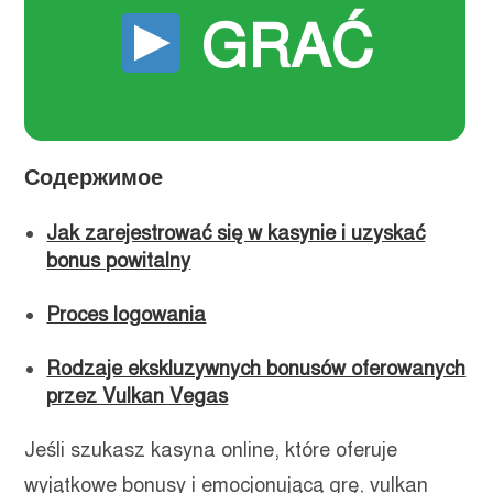
GRAĆ
Содержимое
Jak zarejestrować się w kasynie i uzyskać
bonus powitalny
Proces logowania
Rodzaje ekskluzywnych bonusów oferowanych
przez Vulkan Vegas
Jeśli szukasz kasyna online, które oferuje
wyjątkowe bonusy i emocjonującą grę, vulkan