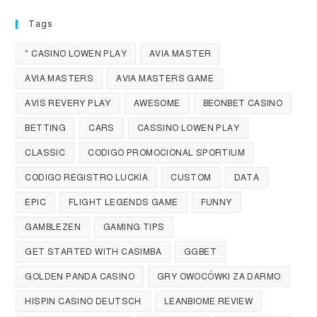
Tags
" CASINO LOWEN PLAY
AVIA MASTER
AVIA MASTERS
AVIA MASTERS GAME
AVIS REVERY PLAY
AWESOME
BEONBET CASINO
BETTING
CARS
CASSINO LOWEN PLAY
CLASSIC
CODIGO PROMOCIONAL SPORTIUM
CODIGO REGISTRO LUCKIA
CUSTOM
DATA
EPIC
FLIGHT LEGENDS GAME
FUNNY
GAMBLEZEN
GAMING TIPS
GET STARTED WITH CASIMBA
GGBET
GOLDEN PANDA CASINO
GRY OWOCÓWKI ZA DARMO
HISPIN CASINO DEUTSCH
LEANBIOME REVIEW