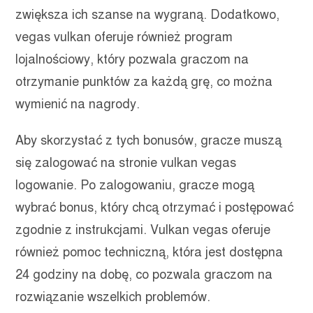
zwiększa ich szanse na wygraną. Dodatkowo,
vegas vulkan oferuje również program
lojalnościowy, który pozwala graczom na
otrzymanie punktów za każdą grę, co można
wymienić na nagrody.
Aby skorzystać z tych bonusów, gracze muszą
się zalogować na stronie vulkan vegas
logowanie. Po zalogowaniu, gracze mogą
wybrać bonus, który chcą otrzymać i postępować
zgodnie z instrukcjami. Vulkan vegas oferuje
również pomoc techniczną, która jest dostępna
24 godziny na dobę, co pozwala graczom na
rozwiązanie wszelkich problemów.