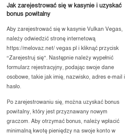
Jak zarejestrować się w kasynie i uzyskać
bonus powitalny
Aby zarejestrować się w kasynie Vulkan Vegas,
należy odwiedzić stronę internetową
https://melovaz.net/ vegas pl i kliknąć przycisk
“Zarejestruj się”. Następnie należy wypełnić
formularz rejestracyjny, podając swoje dane
osobowe, takie jak imię, nazwisko, adres e-mail i
hasło.
Po zarejestrowaniu się, można uzyskać bonus
powitalny, który jest przyznawany nowym
graczom. Aby otrzymać bonus, należy wpłacić
minimalną kwotę pieniędzy na swoje konto w