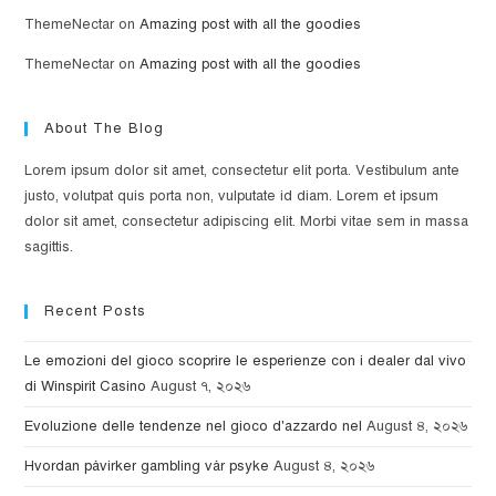
ThemeNectar
on
Amazing post with all the goodies
ThemeNectar
on
Amazing post with all the goodies
About The Blog
Lorem ipsum dolor sit amet, consectetur elit porta. Vestibulum ante
justo, volutpat quis porta non, vulputate id diam. Lorem et ipsum
dolor sit amet, consectetur adipiscing elit. Morbi vitae sem in massa
sagittis.
Recent Posts
Le emozioni del gioco scoprire le esperienze con i dealer dal vivo
di Winspirit Casino
August ৭, ২০২৬
Evoluzione delle tendenze nel gioco d'azzardo nel
August ৪, ২০২৬
Hvordan påvirker gambling vår psyke
August ৪, ২০২৬