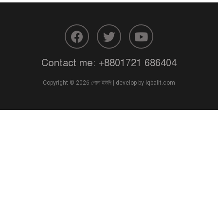
Contact me:
+8801721 686404
Copyright © 2026 গোনা ইউপি | develop by
iqbalit.com