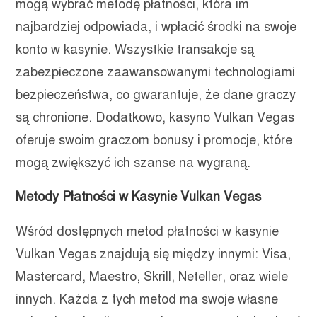
mogą wybrać metodę płatności, która im
najbardziej odpowiada, i wpłacić środki na swoje
konto w kasynie. Wszystkie transakcje są
zabezpieczone zaawansowanymi technologiami
bezpieczeństwa, co gwarantuje, że dane graczy
są chronione. Dodatkowo, kasyno Vulkan Vegas
oferuje swoim graczom bonusy i promocje, które
mogą zwiększyć ich szanse na wygraną.
Metody Płatności w Kasynie Vulkan Vegas
Wśród dostępnych metod płatności w kasynie
Vulkan Vegas znajdują się między innymi: Visa,
Mastercard, Maestro, Skrill, Neteller, oraz wiele
innych. Każda z tych metod ma swoje własne