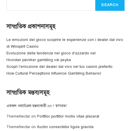
SEARCH
সাম্প্রতিক প্রকাশনাসমূহ
Le emozioni del gioco scoprire le esperienze con i dealer dal vivo
di Winspirit Casino
Evoluzione delle tendenze nel gioco d'azzardo nel
Hvordan påvirker gambling vår psyke
Scopri l'emozione del dealer dal vivo nel tuo casinò preferito
How Cultural Perceptions Influence Gambling Behavior
সাম্প্রতিক মন্তব্যসমূহ
একজন ওয়ার্ডপ্রেস মন্তব্যকারী
on
! স্বাগতম!
ThemeNectar
on
Porttitor porttitor mollis vitae placerat
ThemeNectar
on
Auctor consectetur ligula gravida