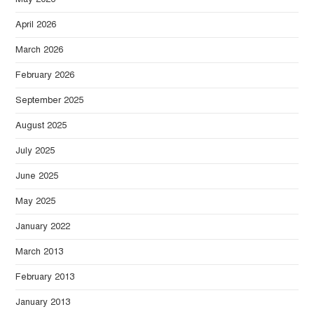
April 2026
March 2026
February 2026
September 2025
August 2025
July 2025
June 2025
May 2025
January 2022
March 2013
February 2013
January 2013