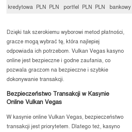
kredytowa
PLN
PLN
portfel
PLN
PLN
bankowy
Dzięki tak szerokiemu wyborowi metod płatności,
gracze mogą wybrać tę, która najlepiej
odpowiada ich potrzebom. Vulkan Vegas kasyno
online jest bezpieczne i godne zaufania, co
pozwala graczom na bezpieczne i szybkie
dokonywanie transakcji.
Bezpieczeństwo Transakcji w Kasynie
Online Vulkan Vegas
W kasynie online Vulkan Vegas, bezpieczeństwo
transakcji jest priorytetem. Dlatego też, kasyno