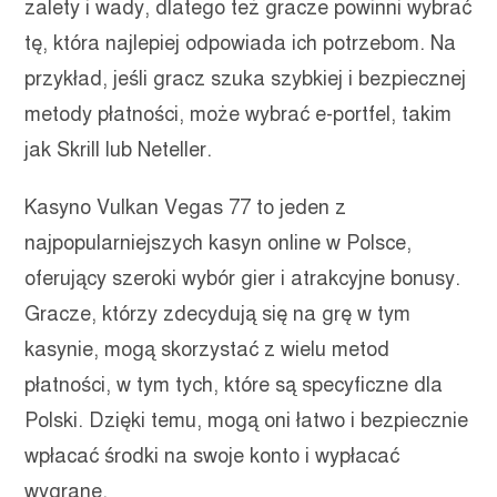
zalety i wady, dlatego też gracze powinni wybrać
tę, która najlepiej odpowiada ich potrzebom. Na
przykład, jeśli gracz szuka szybkiej i bezpiecznej
metody płatności, może wybrać e-portfel, takim
jak Skrill lub Neteller.
Kasyno Vulkan Vegas 77 to jeden z
najpopularniejszych kasyn online w Polsce,
oferujący szeroki wybór gier i atrakcyjne bonusy.
Gracze, którzy zdecydują się na grę w tym
kasynie, mogą skorzystać z wielu metod
płatności, w tym tych, które są specyficzne dla
Polski. Dzięki temu, mogą oni łatwo i bezpiecznie
wpłacać środki na swoje konto i wypłacać
wygrane.