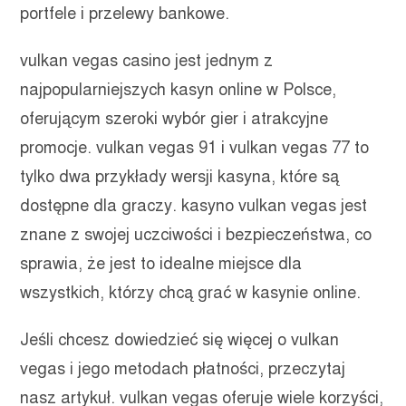
portfele i przelewy bankowe.
vulkan vegas casino jest jednym z
najpopularniejszych kasyn online w Polsce,
oferującym szeroki wybór gier i atrakcyjne
promocje. vulkan vegas 91 i vulkan vegas 77 to
tylko dwa przykłady wersji kasyna, które są
dostępne dla graczy. kasyno vulkan vegas jest
znane z swojej uczciwości i bezpieczeństwa, co
sprawia, że jest to idealne miejsce dla
wszystkich, którzy chcą grać w kasynie online.
Jeśli chcesz dowiedzieć się więcej o vulkan
vegas i jego metodach płatności, przeczytaj
nasz artykuł. vulkan vegas oferuje wiele korzyści,