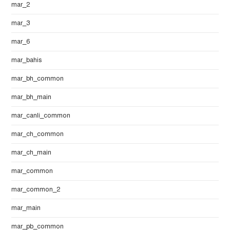
mar_2
mar_3
mar_6
mar_bahis
mar_bh_common
mar_bh_main
mar_canli_common
mar_ch_common
mar_ch_main
mar_common
mar_common_2
mar_main
mar_pb_common