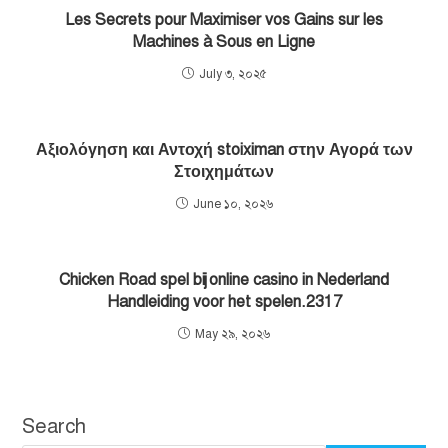
Les Secrets pour Maximiser vos Gains sur les
Machines à Sous en Ligne
July ৩, ২০২৫
Αξιολόγηση και Αντοχή stoiximan στην Αγορά των
Στοιχημάτων
June ১০, ২০২৬
Chicken Road spel bij online casino in Nederland
Handleiding voor het spelen.2317
May ২৯, ২০২৬
Search