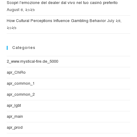
Scopri l'emozione del dealer dal vivo nel tuo casinò preferito
August ৪, ২০২৬
How Cultural Perceptions Influence Gambling Behavior
July ২৪,
২০২৬
Categories
2_www.mystical-fire.de_5000
apr_ChiRo
apr_common_1
apr_common_2
apr_lgbt
apr_main
apr_prod