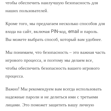
чтобы обеспечить наилучшую безопасность для
наших пользователей.
Кроме того, мы предлагаем несколько способов для
входа на сайт, включая PIN-код, email и пароль.
Вы можете выбрать способ, который вам удобнее.
Мы понимаем, что безопасность – это важная часть
игрового процесса, и поэтому мы делаем все,
чтобы обеспечить безопасность вашего игрового
процесса.
Важно! Мы рекомендуем вам всегда использовать
надежные пароли и не делиться ими с третьими
лицами. Это поможет защитить вашу личную