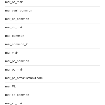
mar_bh_main
mar_canli_common
mar_ch_common
mar_ch_main
mar_common
mar_common_2
mar_main
mar_pb_common
mar_pb_main
mar_pb_ormanistanbul.com
mar_PL
mar_sb_common
mar_sb_main