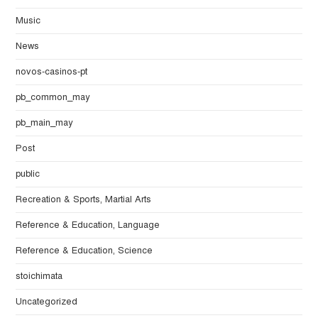
Music
News
novos-casinos-pt
pb_common_may
pb_main_may
Post
public
Recreation & Sports, Martial Arts
Reference & Education, Language
Reference & Education, Science
stoichimata
Uncategorized