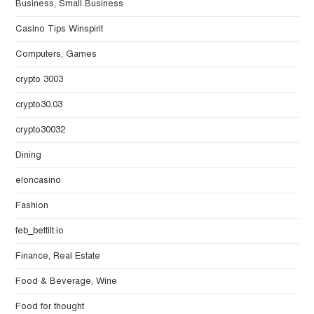
Business, Small Business
Casino Tips Winspirit
Computers, Games
crypto 3003
crypto30.03
crypto30032
Dining
eloncasino
Fashion
feb_bettilt.io
Finance, Real Estate
Food & Beverage, Wine
Food for thought