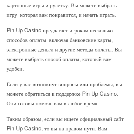
карточные игры и рулетку. Вы можете выбрать
игру, которая вам понравится, и начать играть.
Pin Up Casino предлагает игрокам несколько
способов оплаты, включая банковские карты,
электронные деньги и другие методы оплаты. Вы
можете выбрать способ оплаты, который вам
удобен.
Если у вас возникнут вопросы или проблемы, вы
можете обратиться к поддержке Pin Up Casino.
Они готовы помочь вам в любое время.
Таким образом, если вы ищете официальный сайт
Pin Up Casino, то вы на правом пути. Вам