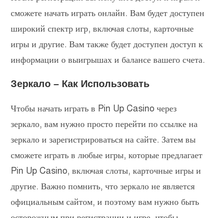
сможете начать играть онлайн. Вам будет доступен
широкий спектр игр, включая слоты, карточные
игры и другие. Вам также будет доступен доступ к
информации о выигрышах и балансе вашего счета.
Зеркало – Как Использовать
Чтобы начать играть в Pin Up Casino через
зеркало, вам нужно просто перейти по ссылке на
зеркало и зарегистрироваться на сайте. Затем вы
сможете играть в любые игры, которые предлагает
Pin Up Casino, включая слоты, карточные игры и
другие. Важно помнить, что зеркало не является
официальным сайтом, и поэтому вам нужно быть
осторожным при регистрации и игре, чтобы