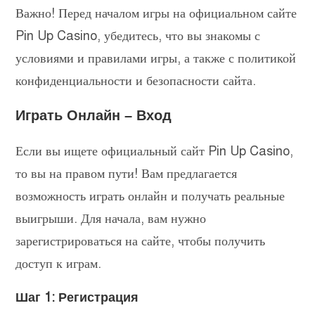
Важно! Перед началом игры на официальном сайте
Pin Up Casino, убедитесь, что вы знакомы с
условиями и правилами игры, а также с политикой
конфиденциальности и безопасности сайта.
Играть Онлайн – Вход
Если вы ищете официальный сайт Pin Up Casino,
то вы на правом пути! Вам предлагается
возможность играть онлайн и получать реальные
выигрыши. Для начала, вам нужно
зарегистрироваться на сайте, чтобы получить
доступ к играм.
Шаг 1: Регистрация