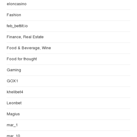
eloncasino
Fashion
feb_bettilt.io
Finance, Real Estate
Food & Beverage, Wine
Food for thought
Gaming
GOX1
khelibet4
Leonbet
Magius
mar_1
mar_10