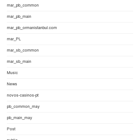
mar_pb_common
mar_pb_main
mar_pb_ormanistanbul.com
mar_PL
mar_sb_common
mar_sb_main
Music
News
novos-casinos-pt
pb_common_may
pb_main_may
Post