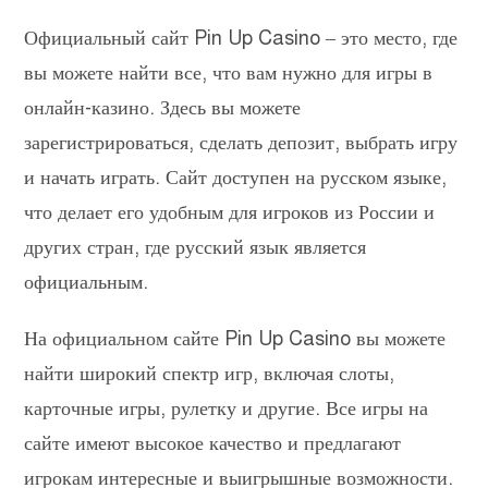
Официальный сайт Pin Up Casino – это место, где
вы можете найти все, что вам нужно для игры в
онлайн-казино. Здесь вы можете
зарегистрироваться, сделать депозит, выбрать игру
и начать играть. Сайт доступен на русском языке,
что делает его удобным для игроков из России и
других стран, где русский язык является
официальным.
На официальном сайте Pin Up Casino вы можете
найти широкий спектр игр, включая слоты,
карточные игры, рулетку и другие. Все игры на
сайте имеют высокое качество и предлагают
игрокам интересные и выигрышные возможности.