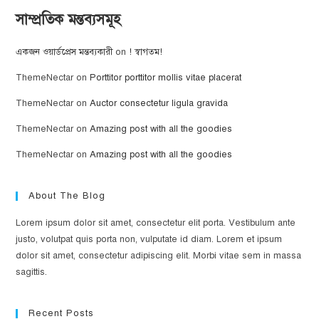
সাম্প্রতিক মন্তব্যসমূহ
একজন ওয়ার্ডপ্রেস মন্তব্যকারী
on
! স্বাগতম!
ThemeNectar
on
Porttitor porttitor mollis vitae placerat
ThemeNectar
on
Auctor consectetur ligula gravida
ThemeNectar
on
Amazing post with all the goodies
ThemeNectar
on
Amazing post with all the goodies
About The Blog
Lorem ipsum dolor sit amet, consectetur elit porta. Vestibulum ante
justo, volutpat quis porta non, vulputate id diam. Lorem et ipsum
dolor sit amet, consectetur adipiscing elit. Morbi vitae sem in massa
sagittis.
Recent Posts