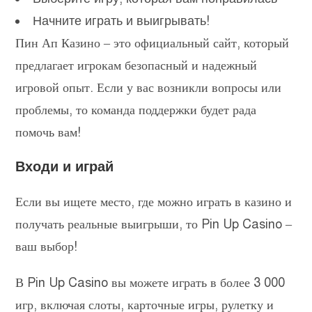
Начните играть и выигрывать!
Пин Ап Казино – это официальный сайт, который
предлагает игрокам безопасный и надежный
игровой опыт. Если у вас возникли вопросы или
проблемы, то команда поддержки будет рада
помочь вам!
Входи и играй
Если вы ищете место, где можно играть в казино и
получать реальные выигрыши, то Pin Up Casino –
ваш выбор!
В Pin Up Casino вы можете играть в более 3 000
игр, включая слоты, карточные игры, рулетку и