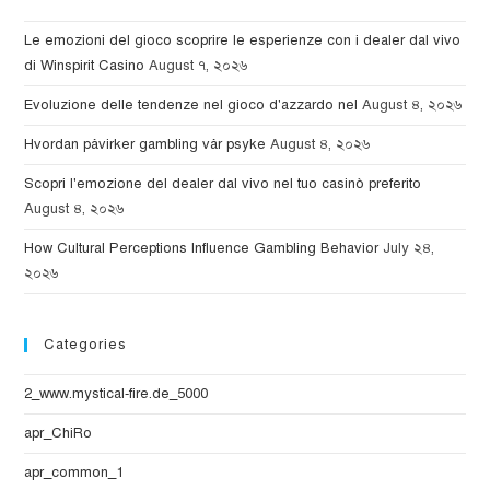
Le emozioni del gioco scoprire le esperienze con i dealer dal vivo
di Winspirit Casino
August ৭, ২০২৬
Evoluzione delle tendenze nel gioco d'azzardo nel
August ৪, ২০২৬
Hvordan påvirker gambling vår psyke
August ৪, ২০২৬
Scopri l'emozione del dealer dal vivo nel tuo casinò preferito
August ৪, ২০২৬
How Cultural Perceptions Influence Gambling Behavior
July ২৪,
২০২৬
Categories
2_www.mystical-fire.de_5000
apr_ChiRo
apr_common_1