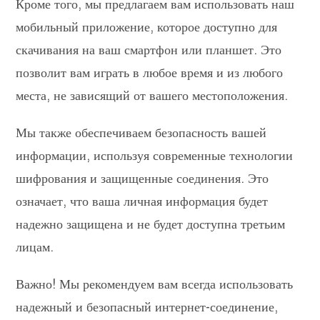
Кроме того, мы предлагаем вам использовать наш
мобильный приложение, которое доступно для
скачивания на ваш смартфон или планшет. Это
позволит вам играть в любое время и из любого
места, не зависящий от вашего местоположения.
Мы также обеспечиваем безопасность вашей
информации, используя современные технологии
шифрования и защищенные соединения. Это
означает, что ваша личная информация будет
надежно защищена и не будет доступна третьим
лицам.
Важно! Мы рекомендуем вам всегда использовать
надежный и безопасный интернет-соединение,