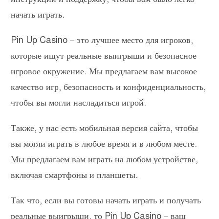
начать играть.
Pin Up Casino – это лучшее место для игроков,
которые ищут реальные выигрыши и безопасное
игровое окружение. Мы предлагаем вам высокое
качество игр, безопасность и конфиденциальность,
чтобы вы могли насладиться игрой.
Также, у нас есть мобильная версия сайта, чтобы
вы могли играть в любое время и в любом месте.
Мы предлагаем вам играть на любом устройстве,
включая смартфоны и планшеты.
Так что, если вы готовы начать играть и получать
реальные выигрыши, то Pin Up Casino – ваш