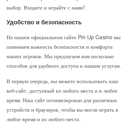
выбор. Входите и играйте с нами!
Удобство и безопасность
На нашем официальном сайте Pin Up Casino мы
понимаем важность безопасности и комфорта
наших игроков. Мы предлагаем вам несколько
способов для удобного доступа к нашим услугам.
В первую очередь, вы можете использовать наш
веб-сайт, доступный из любого места и в любое
время. Наш сайт оптимизирован для различных
устройств и браузеров, чтобы вы могли играть в
любое время и из любого места.