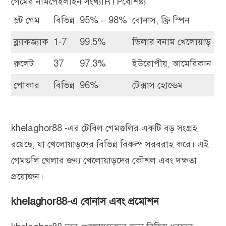
গেমের নামপেইলাইন সংখ্যাRTPবৈশিষ্ট্য
স্লট গেম
বিভিন্ন
95% – 98%
বোনাস, ফ্রি স্পিন
ব্ল্যাকজ্যাক
1-7
99.5%
ডিলার বনাম খেলোয়াড়
রুলেট
37
97.3%
ইউরোপীয়, আমেরিকান
পোকার
বিভিন্ন
96%
টেক্সাস হোল্ডেম
khelaghor88 -এর টেবিল গেমগুলির একটি বড় সংগ্রহ
রয়েছে, যা খেলোয়াড়দের বিভিন্ন বিকল্প সরবরাহ করে। এই
গেমগুলি খেলার জন্য খেলোয়াড়দের কৌশল এবং দক্ষতা
প্রয়োজন।
khelaghor88-এ বোনাস এবং প্রমোশন