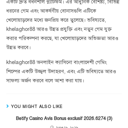
একটি দ্রুত বর্ধনশীল প্ল্যাটফর্ম। এর আধুনিক বৈশিষ্ট্য, বিভিন্ন
ধরনের গেম এবং আকর্ষণীয় বোনাসগুলি এটিকে
খেলোয়াড়দের মধ্যে জনপ্রিয় করে তুলেছে। ভবিষ্যতে,
khelaghor88 আরও উন্নত প্রযুক্তি এবং নতুন গেম যুক্ত
করার পরিকল্পনা করছে, যা খেলোয়াড়দের অভিজ্ঞতা আরও
উন্নত করবে।
khelaghor88 অনলাইন ক্যাসিনো বাংলাদেশী গেমিং
শিল্পের একটি উজ্জ্বল উদাহরণ, এবং এটি ভবিষ্যতে আরও
সাফল্য অর্জন করবে বলে আশা করা যায়।
YOU MIGHT ALSO LIKE
Betify Casino Avis Bonus exclusif 2026.6274 (3)
June ১৮, ২০২৬