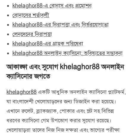
khelaghor88-এ বোনাস এবং প্রমোশন
বোনাসের শর্তাবলী
khelaghor88-এর নিরাপত্তা এবং নির্ভরযোগ্যতা
লেনদেনের নিরাপত্তা
khelaghor88-এর গ্রাহক পরিষেবা
khelaghor88 অনলাইন ক্যাসিনো: ভবিষ্যতের সম্ভাবনা
আকাঙ্ক্ষা এবং সুযোগ khelaghor88 অনলাইন
ক্যাসিনোর জগতে
khelaghor88
একটি আধুনিক অনলাইন ক্যাসিনো প্ল্যাটফর্ম,
যা বাংলাদেশী খেলোয়াড়দের জন্য ডিজাইন করা হয়েছে।
এখানে রুলেট, ব্ল্যাকজ্যাক, পোকার এবং স্লট সহ বিভিন্ন
ধরণের ক্যাসিনো গেম উপভোগ করার সুযোগ রয়েছে।
খেলোয়াড়রা তাদের নিজ নিজ দক্ষতা এবং ভাগ্যের পরীক্ষা