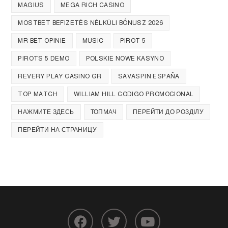
MAGIUS
MEGA RICH CASINO
MOSTBET BEFIZETÉS NÉLKÜLI BÓNUSZ 2026
MR BET OPINIE
MUSIC
PIROT 5
PIROTS 5 DEMO
POLSKIE NOWE KASYNO
REVERY PLAY CASINO GR
SAVASPIN ESPAÑA
TOP MATCH
WILLIAM HILL CODIGO PROMOCIONAL
НАЖМИТЕ ЗДЕСЬ
ТОПМАЧ
ПЕРЕЙТИ ДО РОЗДІЛУ
ПЕРЕЙТИ НА СТРАНИЦУ