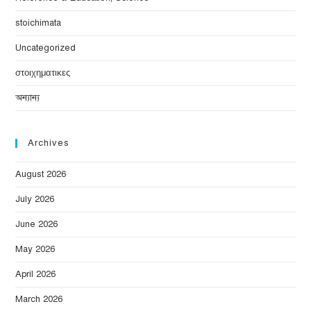
stoichimata
Uncategorized
στοιχηματικες
অন্যান্য
Archives
August 2026
July 2026
June 2026
May 2026
April 2026
March 2026