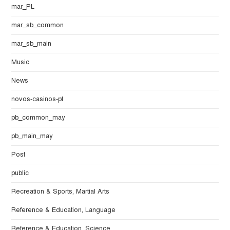
mar_PL
mar_sb_common
mar_sb_main
Music
News
novos-casinos-pt
pb_common_may
pb_main_may
Post
public
Recreation & Sports, Martial Arts
Reference & Education, Language
Reference & Education, Science