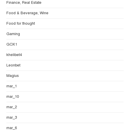
Finance, Real Estate
Food & Beverage, Wine
Food for thought
Gaming
GOX1
khelibet4
Leonbet
Magius
mar_1
mar_10
mar_2
mar_3
mar_6