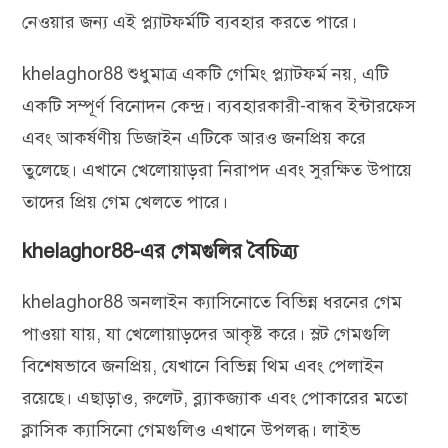
নেওয়ার জন্য এই প্ল্যাটফর্মটি ব্যবহার করতে পারে।
khelaghor88 শুধুমাত্র একটি গেমিং প্ল্যাটফর্ম নয়, এটি
একটি সম্পূর্ণ বিনোদন কেন্দ্র। ব্যবহারকারী-বান্ধব ইন্টারফেস
এবং আকর্ষণীয় ডিজাইন এটিকে আরও জনপ্রিয় করে
তুলেছে। এখানে খেলোয়াড়রা নিরাপদ এবং সুরক্ষিত উপায়ে
তাদের প্রিয় গেম খেলতে পারে।
khelaghor88-এর গেমগুলির বৈচিত্র্য
khelaghor88 অনলাইন ক্যাসিনোতে বিভিন্ন ধরনের গেম
পাওয়া যায়, যা খেলোয়াড়দের আকৃষ্ট করে। স্লট গেমগুলি
বিশেষভাবে জনপ্রিয়, যেখানে বিভিন্ন থিম এবং পেলাইন
রয়েছে। এছাড়াও, রুলেট, ব্ল্যাকজ্যাক এবং পোকারের মতো
ক্লাসিক ক্যাসিনো গেমগুলিও এখানে উপলব্ধ। লাইভ