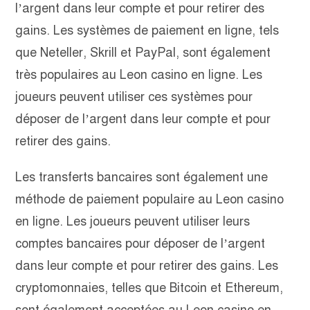
l’argent dans leur compte et pour retirer des
gains. Les systèmes de paiement en ligne, tels
que Neteller, Skrill et PayPal, sont également
très populaires au Leon casino en ligne. Les
joueurs peuvent utiliser ces systèmes pour
déposer de l’argent dans leur compte et pour
retirer des gains.
Les transferts bancaires sont également une
méthode de paiement populaire au Leon casino
en ligne. Les joueurs peuvent utiliser leurs
comptes bancaires pour déposer de l’argent
dans leur compte et pour retirer des gains. Les
cryptomonnaies, telles que Bitcoin et Ethereum,