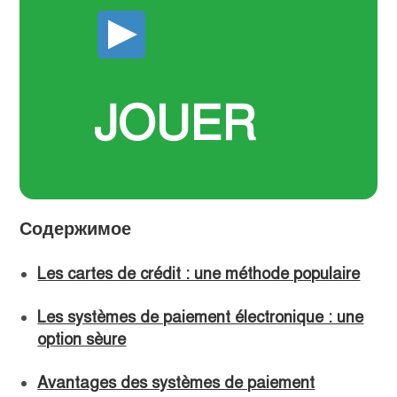
JOUER
Содержимое
Les cartes de crédit : une méthode populaire
Les systèmes de paiement électronique : une
option sèure
Avantages des systèmes de paiement