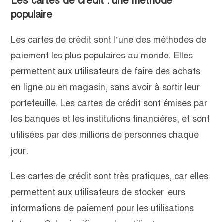
Les cartes de crédit : une méthode
populaire
Les cartes de crédit sont l’une des méthodes de
paiement les plus populaires au monde. Elles
permettent aux utilisateurs de faire des achats
en ligne ou en magasin, sans avoir à sortir leur
portefeuille. Les cartes de crédit sont émises par
les banques et les institutions financières, et sont
utilisées par des millions de personnes chaque
jour.
Les cartes de crédit sont très pratiques, car elles
permettent aux utilisateurs de stocker leurs
informations de paiement pour les utilisations