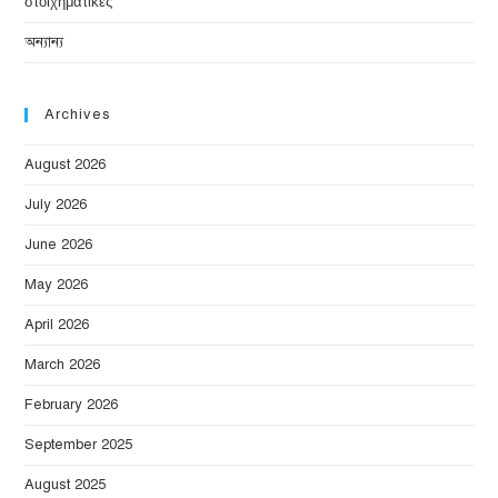
στοιχηματικες
অন্যান্য
Archives
August 2026
July 2026
June 2026
May 2026
April 2026
March 2026
February 2026
September 2025
August 2025