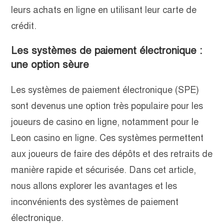
leurs achats en ligne en utilisant leur carte de
crédit.
Les systèmes de paiement électronique :
une option sèure
Les systèmes de paiement électronique (SPE)
sont devenus une option très populaire pour les
joueurs de casino en ligne, notamment pour le
Leon casino en ligne. Ces systèmes permettent
aux joueurs de faire des dépôts et des retraits de
manière rapide et sécurisée. Dans cet article,
nous allons explorer les avantages et les
inconvénients des systèmes de paiement
électronique.