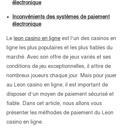
électronique
Inconvénients des systèmes de paiement
électronique
Le
leon casino en ligne
est l’un des casinos en
ligne les plus populaires et les plus fiables du
marché. Avec son offre de jeux variés et ses
conditions de jeu exceptionnelles, il attire de
nombreux joueurs chaque jour. Mais pour jouer
au Leon casino en ligne, il est important de
disposer d’un moyen de paiement sécurisé et
fiable. Dans cet article, nous allons vous
présenter les méthodes de paiement du Leon
casino en ligne.