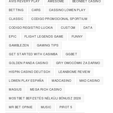
AVIS REVERY PLAY
AWESOME
BEONBET CASINO
BETTING
CARS
CASSINO LOWEN PLAY
CLASSIC
CODIGO PROMOCIONAL SPORTIUM
CODIGO REGISTRO LUCKIA
CUSTOM
DATA
EPIC
FLIGHT LEGENDS GAME
FUNNY
GAMBLEZEN
GAMING TIPS
GET STARTED WITH CASIMBA
GGBET
GOLDEN PANDA CASINO
GRY OWOCÓWKI ZA DARMO
HISPIN CASINO DEUTSCH
LEANBIOME REVIEW
LOWEN PLAY ESPAÑA
MADCASINO
MAD CASINO
MAGIUS
MEGA RICH CASINO
MOSTBET BEFIZETÉS NÉLKÜLI BÓNUSZ 2026
MR BET OPINIE
MUSIC
PIROT 5