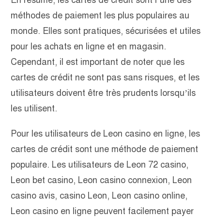
En résumé, les cartes de crédit sont l’une des
méthodes de paiement les plus populaires au
monde. Elles sont pratiques, sécurisées et utiles
pour les achats en ligne et en magasin.
Cependant, il est important de noter que les
cartes de crédit ne sont pas sans risques, et les
utilisateurs doivent être très prudents lorsqu’ils
les utilisent.
Pour les utilisateurs de Leon casino en ligne, les
cartes de crédit sont une méthode de paiement
populaire. Les utilisateurs de Leon 72 casino,
Leon bet casino, Leon casino connexion, Leon
casino avis, casino Leon, Leon casino online,
Leon casino en ligne peuvent facilement payer