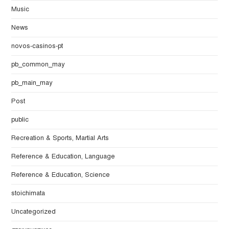
Music
News
novos-casinos-pt
pb_common_may
pb_main_may
Post
public
Recreation & Sports, Martial Arts
Reference & Education, Language
Reference & Education, Science
stoichimata
Uncategorized