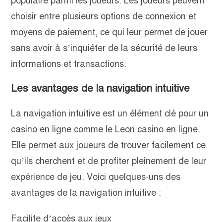
populaire parmi les joueurs. Les joueurs peuvent
choisir entre plusieurs options de connexion et
moyens de paiement, ce qui leur permet de jouer
sans avoir à s’inquiéter de la sécurité de leurs
informations et transactions.
Les avantages de la navigation intuitive
La navigation intuitive est un élément clé pour un
casino en ligne comme le Leon casino en ligne.
Elle permet aux joueurs de trouver facilement ce
qu’ils cherchent et de profiter pleinement de leur
expérience de jeu. Voici quelques-uns des
avantages de la navigation intuitive :
Facilite d’accès aux jeux