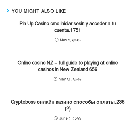
YOU MIGHT ALSO LIKE
Pin Up Casino cmo iniciar sesin y acceder a tu
cuenta.1751
May ৬, ২০২৬
Online casino NZ – full guide to playing at online
casinos in New Zealand 659
May ২৫, ২০২৬
Cryptoboss онлайн казино способы оплаты.236
(2)
June ২, ২০২৬