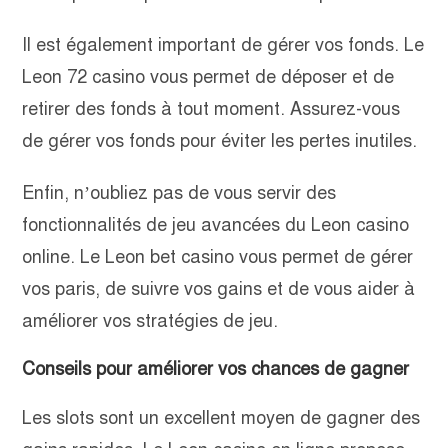
Il est également important de gérer vos fonds. Le
Leon 72 casino vous permet de déposer et de
retirer des fonds à tout moment. Assurez-vous
de gérer vos fonds pour éviter les pertes inutiles.
Enfin, n’oubliez pas de vous servir des
fonctionnalités de jeu avancées du Leon casino
online. Le Leon bet casino vous permet de gérer
vos paris, de suivre vos gains et de vous aider à
améliorer vos stratégies de jeu.
Conseils pour améliorer vos chances de gagner
Les slots sont un excellent moyen de gagner des