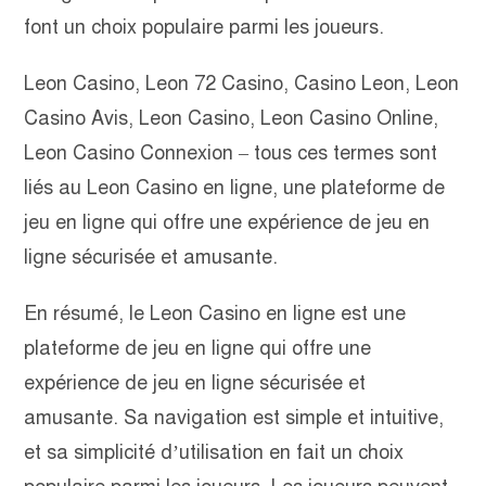
font un choix populaire parmi les joueurs.
Leon Casino, Leon 72 Casino, Casino Leon, Leon
Casino Avis, Leon Casino, Leon Casino Online,
Leon Casino Connexion – tous ces termes sont
liés au Leon Casino en ligne, une plateforme de
jeu en ligne qui offre une expérience de jeu en
ligne sécurisée et amusante.
En résumé, le Leon Casino en ligne est une
plateforme de jeu en ligne qui offre une
expérience de jeu en ligne sécurisée et
amusante. Sa navigation est simple et intuitive,
et sa simplicité d’utilisation en fait un choix