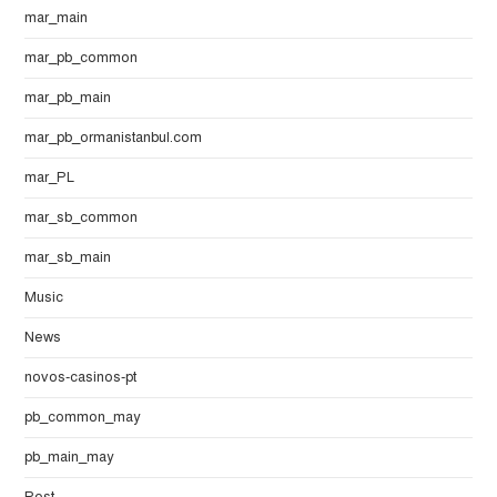
mar_main
mar_pb_common
mar_pb_main
mar_pb_ormanistanbul.com
mar_PL
mar_sb_common
mar_sb_main
Music
News
novos-casinos-pt
pb_common_may
pb_main_may