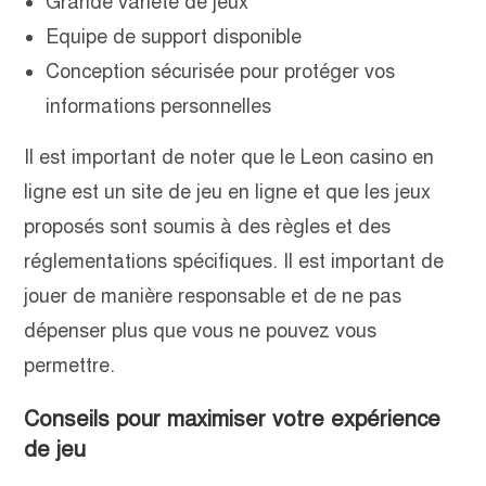
Grande variété de jeux
Equipe de support disponible
Conception sécurisée pour protéger vos
informations personnelles
Il est important de noter que le Leon casino en
ligne est un site de jeu en ligne et que les jeux
proposés sont soumis à des règles et des
réglementations spécifiques. Il est important de
jouer de manière responsable et de ne pas
dépenser plus que vous ne pouvez vous
permettre.
Conseils pour maximiser votre expérience
de jeu