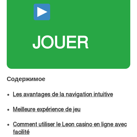
JOUER
Содержимое
Les avantages de la navigation intuitive
Meilleure expérience de jeu
Comment utiliser le Leon casino en ligne avec
facilité