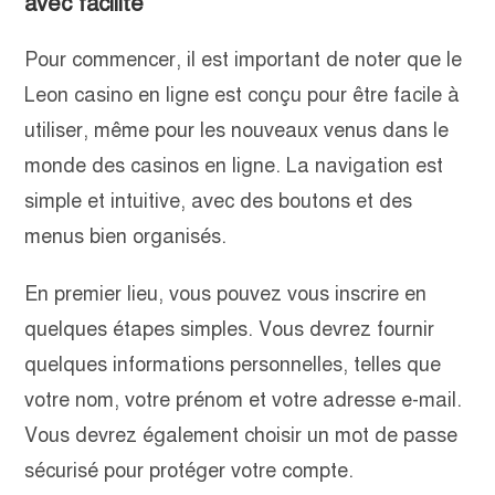
avec facilité
Pour commencer, il est important de noter que le
Leon casino en ligne est conçu pour être facile à
utiliser, même pour les nouveaux venus dans le
monde des casinos en ligne. La navigation est
simple et intuitive, avec des boutons et des
menus bien organisés.
En premier lieu, vous pouvez vous inscrire en
quelques étapes simples. Vous devrez fournir
quelques informations personnelles, telles que
votre nom, votre prénom et votre adresse e-mail.
Vous devrez également choisir un mot de passe
sécurisé pour protéger votre compte.