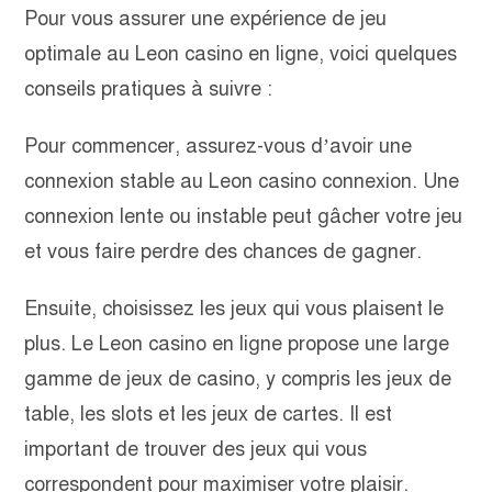
Pour vous assurer une expérience de jeu
optimale au Leon casino en ligne, voici quelques
conseils pratiques à suivre :
Pour commencer, assurez-vous d’avoir une
connexion stable au Leon casino connexion. Une
connexion lente ou instable peut gâcher votre jeu
et vous faire perdre des chances de gagner.
Ensuite, choisissez les jeux qui vous plaisent le
plus. Le Leon casino en ligne propose une large
gamme de jeux de casino, y compris les jeux de
table, les slots et les jeux de cartes. Il est
important de trouver des jeux qui vous
correspondent pour maximiser votre plaisir.