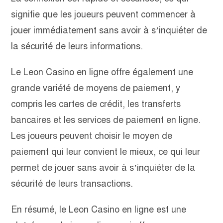
signifie que les joueurs peuvent commencer à
jouer immédiatement sans avoir à s’inquiéter de
la sécurité de leurs informations.
Le Leon Casino en ligne offre également une
grande variété de moyens de paiement, y
compris les cartes de crédit, les transferts
bancaires et les services de paiement en ligne.
Les joueurs peuvent choisir le moyen de
paiement qui leur convient le mieux, ce qui leur
permet de jouer sans avoir à s’inquiéter de la
sécurité de leurs transactions.
En résumé, le Leon Casino en ligne est une