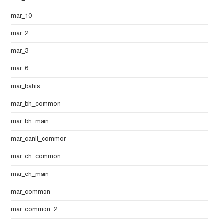
mar_10
mar_2
mar_3
mar_6
mar_bahis
mar_bh_common
mar_bh_main
mar_canli_common
mar_ch_common
mar_ch_main
mar_common
mar_common_2