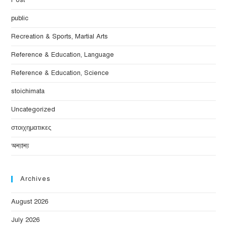
Post
public
Recreation & Sports, Martial Arts
Reference & Education, Language
Reference & Education, Science
stoichimata
Uncategorized
στοιχηματικες
অন্যান্য
Archives
August 2026
July 2026