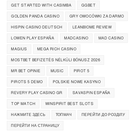
GET STARTED WITH CASIMBA
GGBET
GOLDEN PANDA CASINO
GRY OWOCÓWKI ZA DARMO
HISPIN CASINO DEUTSCH
LEANBIOME REVIEW
LOWEN PLAY ESPAÑA
MADCASINO
MAD CASINO
MAGIUS
MEGA RICH CASINO
MOSTBET BEFIZETÉS NÉLKÜLI BÓNUSZ 2026
MR BET OPINIE
MUSIC
PIROT 5
PIROTS 5 DEMO
POLSKIE NOWE KASYNO
REVERY PLAY CASINO GR
SAVASPIN ESPAÑA
TOP MATCH
WINSPIRIT BEST SLOTS
НАЖМИТЕ ЗДЕСЬ
ТОПМАЧ
ПЕРЕЙТИ ДО РОЗДІЛУ
ПЕРЕЙТИ НА СТРАНИЦУ