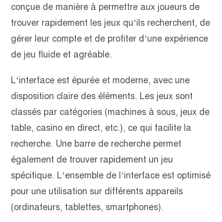
conçue de manière à permettre aux joueurs de
trouver rapidement les jeux qu’ils recherchent, de
gérer leur compte et de profiter d’une expérience
de jeu fluide et agréable.
L’interface est épurée et moderne, avec une
disposition claire des éléments. Les jeux sont
classés par catégories (machines à sous, jeux de
table, casino en direct, etc.), ce qui facilite la
recherche. Une barre de recherche permet
également de trouver rapidement un jeu
spécifique. L’ensemble de l’interface est optimisé
pour une utilisation sur différents appareils
(ordinateurs, tablettes, smartphones).