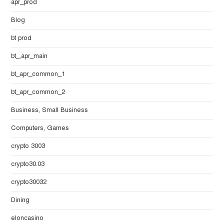
apr_prod
Blog
bt prod
bt_,apr_main
bt_apr_common_1
bt_apr_common_2
Business, Small Business
Computers, Games
crypto 3003
crypto30.03
crypto30032
Dining
eloncasino