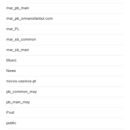
mar_pb_main
mar_pb_ormanistanbul.com
mar_PL
mar_sb_common
mar_sb_main
Music
News
novos-casinos-pt
pb_common_may
pb_main_may
Post
public