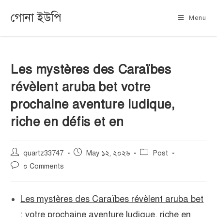
গোনা ইউপি
Menu
Les mystères des Caraïbes
révèlent aruba bet votre
prochaine aventure ludique,
riche en défis et en
quartz33747
May ১২, ২০২৬
Post
০ Comments
Les mystères des Caraïbes révèlent aruba bet
: votre prochaine aventure ludique, riche en