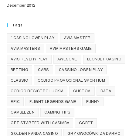
December 2012
Tags
" CASINO LOWEN PLAY
AVIA MASTER
AVIA MASTERS
AVIA MASTERS GAME
AVIS REVERY PLAY
AWESOME
BEONBET CASINO
BETTING
CARS
CASSINO LOWEN PLAY
CLASSIC
CODIGO PROMOCIONAL SPORTIUM
CODIGO REGISTRO LUCKIA
CUSTOM
DATA
EPIC
FLIGHT LEGENDS GAME
FUNNY
GAMBLEZEN
GAMING TIPS
GET STARTED WITH CASIMBA
GGBET
GOLDEN PANDA CASINO
GRY OWOCÓWKI ZA DARMO