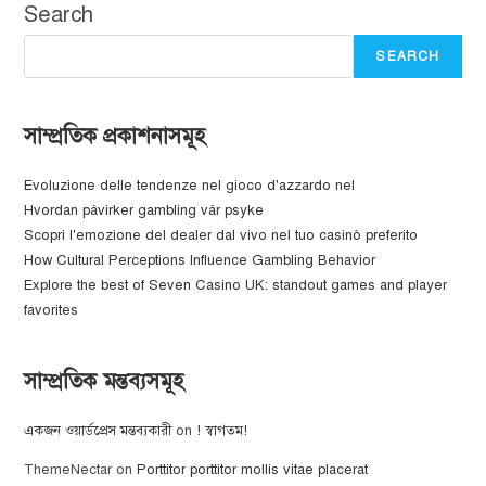
Search
SEARCH
সাম্প্রতিক প্রকাশনাসমূহ
Evoluzione delle tendenze nel gioco d'azzardo nel
Hvordan påvirker gambling vår psyke
Scopri l'emozione del dealer dal vivo nel tuo casinò preferito
How Cultural Perceptions Influence Gambling Behavior
Explore the best of Seven Casino UK: standout games and player
favorites
সাম্প্রতিক মন্তব্যসমূহ
একজন ওয়ার্ডপ্রেস মন্তব্যকারী
on
! স্বাগতম!
ThemeNectar
on
Porttitor porttitor mollis vitae placerat