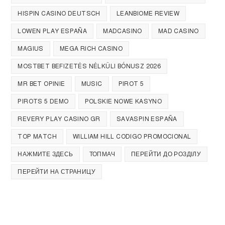
HISPIN CASINO DEUTSCH
LEANBIOME REVIEW
LOWEN PLAY ESPAÑA
MADCASINO
MAD CASINO
MAGIUS
MEGA RICH CASINO
MOSTBET BEFIZETÉS NÉLKÜLI BÓNUSZ 2026
MR BET OPINIE
MUSIC
PIROT 5
PIROTS 5 DEMO
POLSKIE NOWE KASYNO
REVERY PLAY CASINO GR
SAVASPIN ESPAÑA
TOP MATCH
WILLIAM HILL CODIGO PROMOCIONAL
НАЖМИТЕ ЗДЕСЬ
ТОПМАЧ
ПЕРЕЙТИ ДО РОЗДІЛУ
ПЕРЕЙТИ НА СТРАНИЦУ