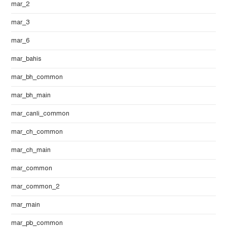
mar_2
mar_3
mar_6
mar_bahis
mar_bh_common
mar_bh_main
mar_canli_common
mar_ch_common
mar_ch_main
mar_common
mar_common_2
mar_main
mar_pb_common