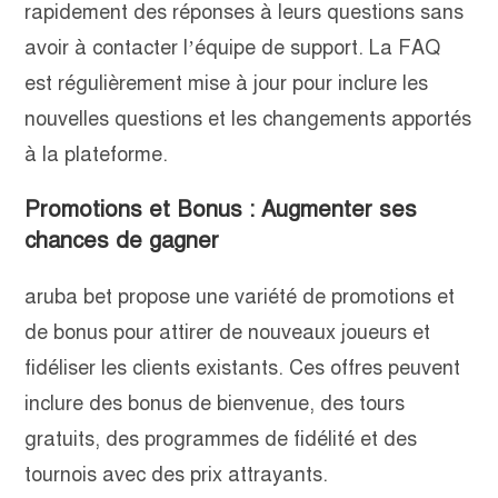
rapidement des réponses à leurs questions sans
avoir à contacter l’équipe de support. La FAQ
est régulièrement mise à jour pour inclure les
nouvelles questions et les changements apportés
à la plateforme.
Promotions et Bonus : Augmenter ses
chances de gagner
aruba bet propose une variété de promotions et
de bonus pour attirer de nouveaux joueurs et
fidéliser les clients existants. Ces offres peuvent
inclure des bonus de bienvenue, des tours
gratuits, des programmes de fidélité et des
tournois avec des prix attrayants.