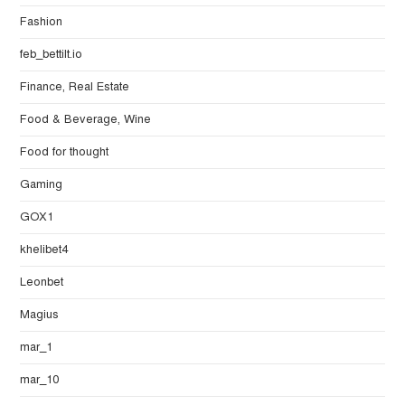
Fashion
feb_bettilt.io
Finance, Real Estate
Food & Beverage, Wine
Food for thought
Gaming
GOX1
khelibet4
Leonbet
Magius
mar_1
mar_10