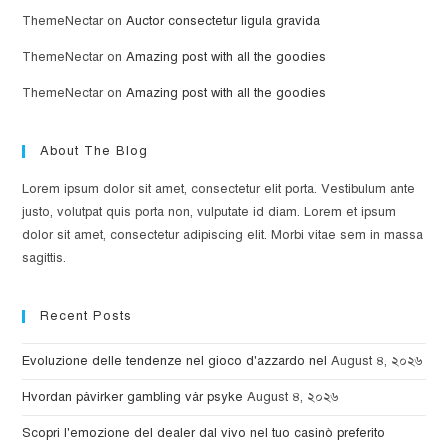
ThemeNectar
on
Auctor consectetur ligula gravida
ThemeNectar
on
Amazing post with all the goodies
ThemeNectar
on
Amazing post with all the goodies
About The Blog
Lorem ipsum dolor sit amet, consectetur elit porta. Vestibulum ante
justo, volutpat quis porta non, vulputate id diam. Lorem et ipsum
dolor sit amet, consectetur adipiscing elit. Morbi vitae sem in massa
sagittis.
Recent Posts
Evoluzione delle tendenze nel gioco d'azzardo nel
August ৪, ২০২৬
Hvordan påvirker gambling vår psyke
August ৪, ২০২৬
Scopri l'emozione del dealer dal vivo nel tuo casinò preferito