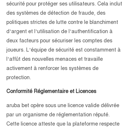
sécurité pour protéger ses utilisateurs. Cela inclut
des systèmes de détection de fraude, des
politiques strictes de lutte contre le blanchiment
d’argent et l’utilisation de l’authentification à
deux facteurs pour sécuriser les comptes des
joueurs. L’équipe de sécurité est constamment à
l’affût des nouvelles menaces et travaille
activement à renforcer les systèmes de
protection.
Conformité Réglementaire et Licences
aruba bet opère sous une licence valide délivrée
par un organisme de réglementation réputé.
Cette licence atteste que la plateforme respecte