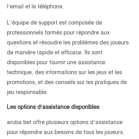
l’email et le téléphone.
L’équipe de support est composée de
professionnels formés pour répondre aux
questions et résoudre les problèmes des joueurs
de manière rapide et efficace. Ils sont
disponibles pour fournir une assistance
technique, des informations sur les jeux et les
promotions, et des conseils sur les pratiques de
jeu responsable.
Les options d’assistance disponibles
aruba bet offre plusieurs options d’assistance
pour répondre aux besoins de tous les joueurs.