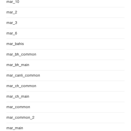
mar_10
mar_2
mar_3
mar_6
mar_bahis
mar_bh_common
mar_bh_main
mar_canli_common
mar_ch_common
mar_ch_main
mar_common
mar_common_2
mar_main