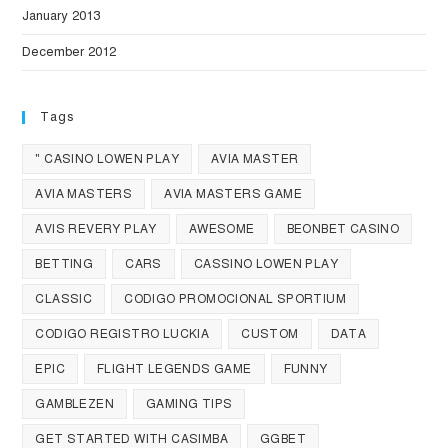
January 2013
December 2012
Tags
" CASINO LOWEN PLAY
AVIA MASTER
AVIA MASTERS
AVIA MASTERS GAME
AVIS REVERY PLAY
AWESOME
BEONBET CASINO
BETTING
CARS
CASSINO LOWEN PLAY
CLASSIC
CODIGO PROMOCIONAL SPORTIUM
CODIGO REGISTRO LUCKIA
CUSTOM
DATA
EPIC
FLIGHT LEGENDS GAME
FUNNY
GAMBLEZEN
GAMING TIPS
GET STARTED WITH CASIMBA
GGBET