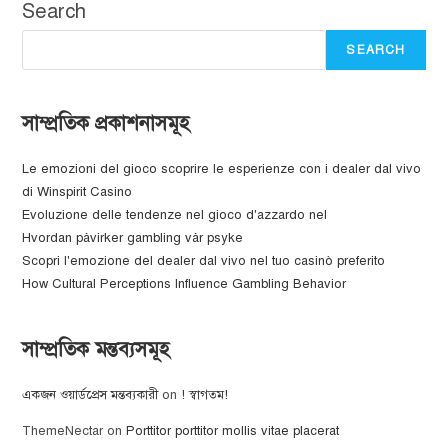
Search
SEARCH
সাম্প্রতিক প্রকাশনাসমূহ
Le emozioni del gioco scoprire le esperienze con i dealer dal vivo
di Winspirit Casino
Evoluzione delle tendenze nel gioco d'azzardo nel
Hvordan påvirker gambling vår psyke
Scopri l'emozione del dealer dal vivo nel tuo casinò preferito
How Cultural Perceptions Influence Gambling Behavior
সাম্প্রতিক মন্তব্যসমূহ
একজন ওয়ার্ডপ্রেস মন্তব্যকারী
on
! স্বাগতম!
ThemeNectar
on
Porttitor porttitor mollis vitae placerat