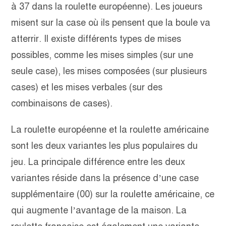
à 37 dans la roulette européenne). Les joueurs
misent sur la case où ils pensent que la boule va
atterrir. Il existe différents types de mises
possibles, comme les mises simples (sur une
seule case), les mises composées (sur plusieurs
cases) et les mises verbales (sur des
combinaisons de cases).
La roulette européenne et la roulette américaine
sont les deux variantes les plus populaires du
jeu. La principale différence entre les deux
variantes réside dans la présence d’une case
supplémentaire (00) sur la roulette américaine, ce
qui augmente l’avantage de la maison. La