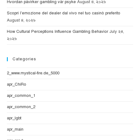
Hvordan påvirker gambling vår psyke
August ৪, ২০২৬
Scopri l'emozione del dealer dal vivo nel tuo casinò preferito
August ৪, ২০২৬
How Cultural Perceptions Influence Gambling Behavior
July ২৪,
২০২৬
Categories
2_www.mystical-fire.de_5000
apr_ChiRo
apr_common_1
apr_common_2
apr_lgbt
apr_main