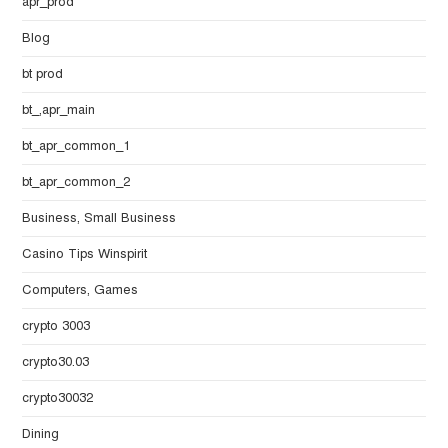
apr_prod
Blog
bt prod
bt_,apr_main
bt_apr_common_1
bt_apr_common_2
Business, Small Business
Casino Tips Winspirit
Computers, Games
crypto 3003
crypto30.03
crypto30032
Dining