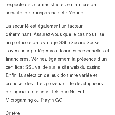
respecte des normes strictes en matière de
sécurité, de transparence et d’équité.
La sécurité est également un facteur
déterminant. Assurez-vous que le casino utilise
un protocole de cryptage SSL (Secure Socket
Layer) pour protéger vos données personnelles et
financières. Vérifiez également la présence d’un
certificat SSL valide sur le site web du casino.
Enfin, la sélection de jeux doit être variée et
proposer des titres provenant de développeurs
de logiciels reconnus, tels que NetEnt,
Microgaming ou Play’n GO.
Critère