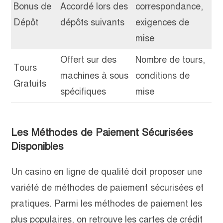
Bonus de
Accordé lors des
correspondance,
Dépôt
dépôts suivants
exigences de
mise
Offert sur des
Nombre de tours,
Tours
machines à sous
conditions de
Gratuits
spécifiques
mise
Les Méthodes de Paiement Sécurisées
Disponibles
Un casino en ligne de qualité doit proposer une
variété de méthodes de paiement sécurisées et
pratiques. Parmi les méthodes de paiement les
plus populaires, on retrouve les cartes de crédit