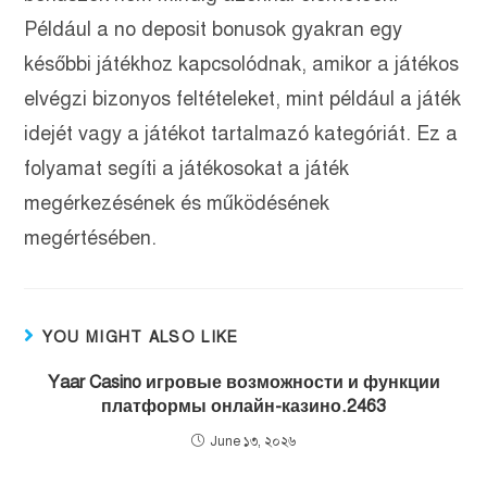
Például a no deposit bonusok gyakran egy
későbbi játékhoz kapcsolódnak, amikor a játékos
elvégzi bizonyos feltételeket, mint például a játék
idejét vagy a játékot tartalmazó kategóriát. Ez a
folyamat segíti a játékosokat a játék
megérkezésének és működésének
megértésében.
YOU MIGHT ALSO LIKE
Yaar Casino игровые возможности и функции
платформы онлайн-казино.2463
June ১৩, ২০২৬