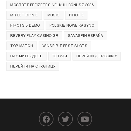
MOSTBET BEFIZETÉS NÉLKÜLI BÓNUSZ 2026
MR BET OPINIE
MUSIC
PIROT 5
PIROTS 5 DEMO
POLSKIE NOWE KASYNO
REVERY PLAY CASINO GR
SAVASPIN ESPAÑA
TOP MATCH
WINSPIRIT BEST SLOTS
НАЖМИТЕ ЗДЕСЬ
ТОПМАЧ
ПЕРЕЙТИ ДО РОЗДІЛУ
ПЕРЕЙТИ НА СТРАНИЦУ