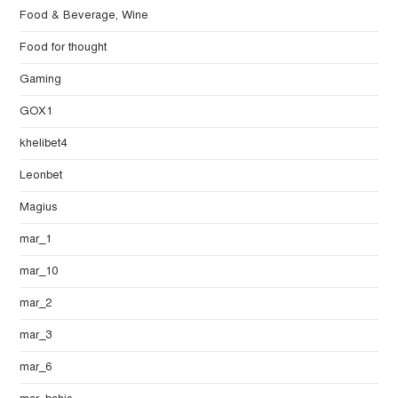
Food & Beverage, Wine
Food for thought
Gaming
GOX1
khelibet4
Leonbet
Magius
mar_1
mar_10
mar_2
mar_3
mar_6