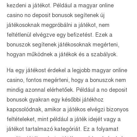
kezdeni a játékot. Például a magyar online
casino no deposit bonusok segítenek új
játékosoknak megpróbálni a játékot, nem
feltétlenül elvégzve egy befizetést. Ezek a
bonuszok segítenek játékosoknak megérteni,
hogyan működnek a játékok és a szabályok.
Ha egy játékost érdekel a legjobb magyar online
casino, fontos megérteni, hogy a bonuszok nem
mindig azonnal elérhetőek. Például a no deposit
bonusok gyakran egy későbbi játékhoz
kapcsolódnak, amikor a játékos elvégzi bizonyos
feltételeket, mint például a játék idejét vagy a
játékot tartalmazó kategóriát. Ez a folyamat