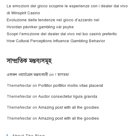
Le emozioni del gioco scoprire le esperienze con i dealer dal vivo
di Winspirit Casino
Evoluzione delle tendenze nel gioco d'azzardo nel
Hvordan påvirker gambling vår psyke
Scopri l'emozione del dealer dal vivo nel tuo casinò preferito
How Cultural Perceptions Influence Gambling Behavior
সাম্প্রতিক মন্তব্যসমূহ
একজন ওয়ার্ডপ্রেস মন্তব্যকারী
on
! স্বাগতম!
ThemeNectar
on
Porttitor porttitor mollis vitae placerat
ThemeNectar
on
Auctor consectetur ligula gravida
ThemeNectar
on
Amazing post with all the goodies
ThemeNectar
on
Amazing post with all the goodies