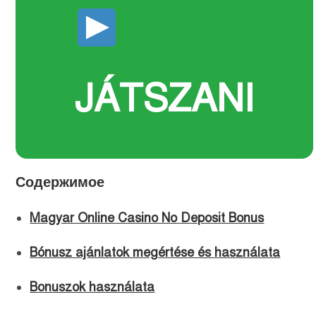
JÁTSZANI
Содержимое
Magyar Online Casino No Deposit Bonus
Bónusz ajánlatok megértése és használata
Bonuszok használata