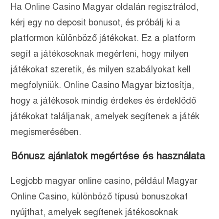
Ha Online Casino Magyar oldalán regisztrálod,
kérj egy no deposit bonusot, és próbálj ki a
platformon különböző játékokat. Ez a platform
segít a játékosoknak megérteni, hogy milyen
játékokat szeretik, és milyen szabályokat kell
megfolyniük. Online Casino Magyar biztosítja,
hogy a játékosok mindig érdekes és érdeklődő
játékokat találjanak, amelyek segítenek a játék
megismerésében.
Bónusz ajánlatok megértése és használata
Legjobb magyar online casino, például Magyar
Online Casino, különböző típusú bonuszokat
nyújthat, amelyek segítenek játékosoknak