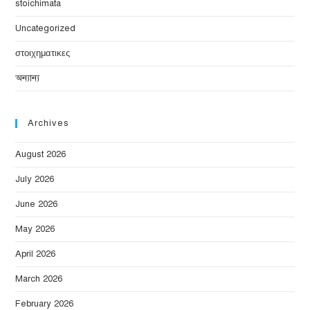
stoichimata
Uncategorized
στοιχηματικες
অন্যান্য
Archives
August 2026
July 2026
June 2026
May 2026
April 2026
March 2026
February 2026