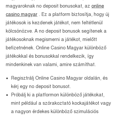
magyaroknak no deposit bonusokat, az
online
casino magyar
. Ez a platform biztosítja, hogy új
játékosok is kezdenek játékot, nem feltétlenül
kölcsönözve. A no deposit bonusok segítenek a
játékosoknak megismerni a játékot, mielőtt
befizetnének. Online Casino Magyar különböző
játékokkal és bonusokkal rendelkezik, így
mindenkinek van valami, amire számíthat.
Regisztrálj Online Casino Magyar oldalán, és
kérj egy no deposit bonusot.
Próbálj ki a platformon különböző játékokat,
mint például a szórakoztató kockajátékot vagy
a nagyon érdekes különböző szimulációs