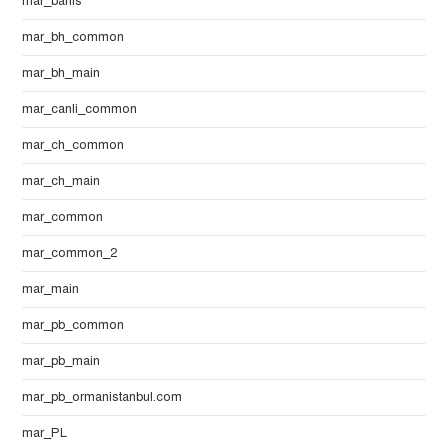
mar_bahis
mar_bh_common
mar_bh_main
mar_canli_common
mar_ch_common
mar_ch_main
mar_common
mar_common_2
mar_main
mar_pb_common
mar_pb_main
mar_pb_ormanistanbul.com
mar_PL