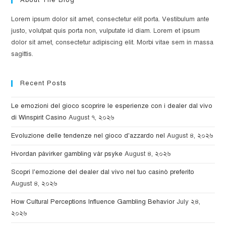
About The Blog
Lorem ipsum dolor sit amet, consectetur elit porta. Vestibulum ante
justo, volutpat quis porta non, vulputate id diam. Lorem et ipsum
dolor sit amet, consectetur adipiscing elit. Morbi vitae sem in massa
sagittis.
Recent Posts
Le emozioni del gioco scoprire le esperienze con i dealer dal vivo
di Winspirit Casino
August ৭, ২০২৬
Evoluzione delle tendenze nel gioco d'azzardo nel
August ৪, ২০২৬
Hvordan påvirker gambling vår psyke
August ৪, ২০২৬
Scopri l'emozione del dealer dal vivo nel tuo casinò preferito
August ৪, ২০২৬
How Cultural Perceptions Influence Gambling Behavior
July ২৪,
২০২৬