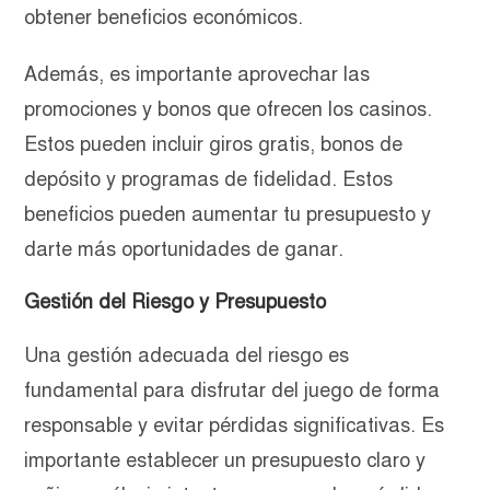
obtener beneficios económicos.
Además, es importante aprovechar las
promociones y bonos que ofrecen los casinos.
Estos pueden incluir giros gratis, bonos de
depósito y programas de fidelidad. Estos
beneficios pueden aumentar tu presupuesto y
darte más oportunidades de ganar.
Gestión del Riesgo y Presupuesto
Una gestión adecuada del riesgo es
fundamental para disfrutar del juego de forma
responsable y evitar pérdidas significativas. Es
importante establecer un presupuesto claro y