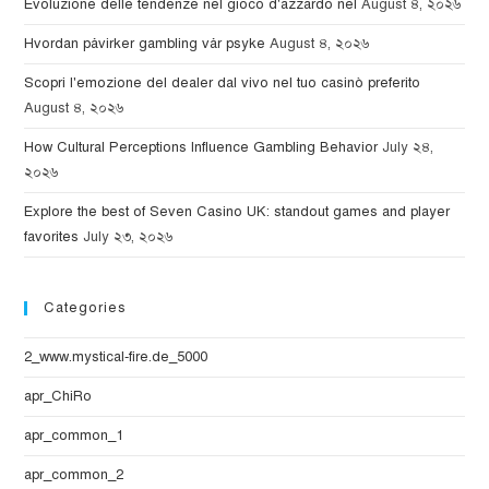
Evoluzione delle tendenze nel gioco d'azzardo nel
August ৪, ২০২৬
Hvordan påvirker gambling vår psyke
August ৪, ২০২৬
Scopri l'emozione del dealer dal vivo nel tuo casinò preferito
August ৪, ২০২৬
How Cultural Perceptions Influence Gambling Behavior
July ২৪,
২০২৬
Explore the best of Seven Casino UK: standout games and player
favorites
July ২৩, ২০২৬
Categories
2_www.mystical-fire.de_5000
apr_ChiRo
apr_common_1
apr_common_2