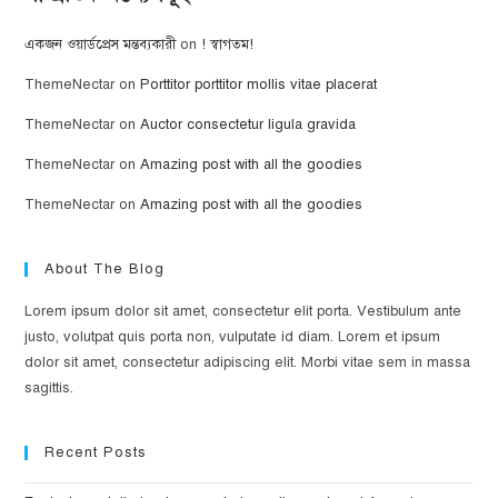
একজন ওয়ার্ডপ্রেস মন্তব্যকারী
on
! স্বাগতম!
ThemeNectar
on
Porttitor porttitor mollis vitae placerat
ThemeNectar
on
Auctor consectetur ligula gravida
ThemeNectar
on
Amazing post with all the goodies
ThemeNectar
on
Amazing post with all the goodies
About The Blog
Lorem ipsum dolor sit amet, consectetur elit porta. Vestibulum ante
justo, volutpat quis porta non, vulputate id diam. Lorem et ipsum
dolor sit amet, consectetur adipiscing elit. Morbi vitae sem in massa
sagittis.
Recent Posts