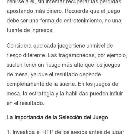
ceñirse a él, sin intentar recuperar las pérdidas
apostando más dinero. Recuerda que el juego
debe ser una forma de entretenimiento, no una
fuente de ingresos.
Considera que cada juego tiene un nivel de
riesgo diferente. Las tragamonedas, por ejemplo,
suelen tener un riesgo más alto que los juegos
de mesa, ya que el resultado depende
completamente de la suerte. En los juegos de
mesa, la estrategia y la habilidad pueden influir
en el resultado.
La Importancia de la Selección del Juego
Investiga el RTP de los juegos antes de jugar.