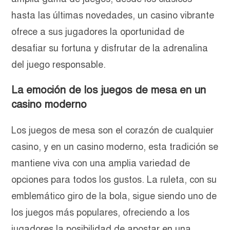
hasta las últimas novedades, un casino vibrante
ofrece a sus jugadores la oportunidad de
desafiar su fortuna y disfrutar de la adrenalina
del juego responsable.
La emoción de los juegos de mesa en un
casino moderno
Los juegos de mesa son el corazón de cualquier
casino, y en un casino moderno, esta tradición se
mantiene viva con una amplia variedad de
opciones para todos los gustos. La ruleta, con su
emblemático giro de la bola, sigue siendo uno de
los juegos más populares, ofreciendo a los
jugadores la posibilidad de apostar en una