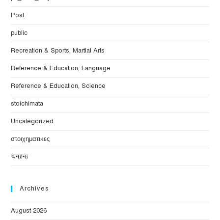
Post
public
Recreation & Sports, Martial Arts
Reference & Education, Language
Reference & Education, Science
stoichimata
Uncategorized
στοιχηματικες
অন্যান্য
Archives
August 2026