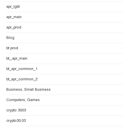
apr_lgbt
apr_main
apr_prod
Blog
bt prod
bt_,apr_main
bt_apr_common_1
bt_apr_common_2
Business, Small Business
Computers, Games
crypto 3003
crypto30.03