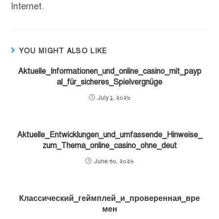
Internet.
YOU MIGHT ALSO LIKE
Aktuelle_Informationen_und_online_casino_mit_payp
al_für_sicheres_Spielvergnüge
July ১, ২০২৬
Aktuelle_Entwicklungen_und_umfassende_Hinweise_
zum_Thema_online_casino_ohne_deut
June ৩০, ২০২৬
Классический_геймплей_и_проверенная_вре
мен