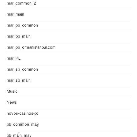
mar_common_2
mar_main
mar_pb_common
mar_pb_main
mar_pb_ormanistanbul.com
mar_PL
mar_sb_common
mar_sb_main
Music
News
novos-casinos-pt
pb_common_may
pb_main_may