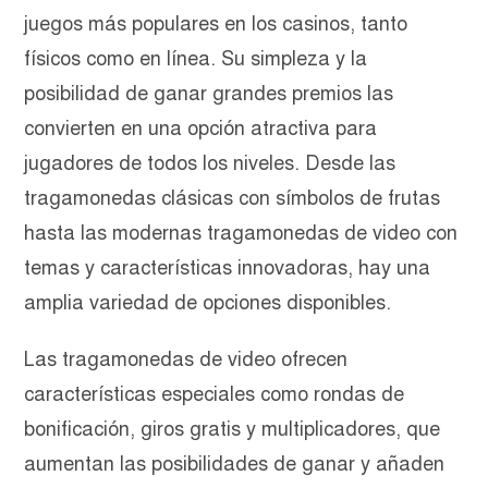
juegos más populares en los casinos, tanto
físicos como en línea. Su simpleza y la
posibilidad de ganar grandes premios las
convierten en una opción atractiva para
jugadores de todos los niveles. Desde las
tragamonedas clásicas con símbolos de frutas
hasta las modernas tragamonedas de video con
temas y características innovadoras, hay una
amplia variedad de opciones disponibles.
Las tragamonedas de video ofrecen
características especiales como rondas de
bonificación, giros gratis y multiplicadores, que
aumentan las posibilidades de ganar y añaden