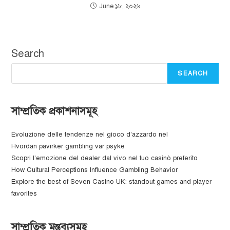
June ১৮, ২০২৬
Search
SEARCH
সাম্প্রতিক প্রকাশনাসমূহ
Evoluzione delle tendenze nel gioco d'azzardo nel
Hvordan påvirker gambling vår psyke
Scopri l'emozione del dealer dal vivo nel tuo casinò preferito
How Cultural Perceptions Influence Gambling Behavior
Explore the best of Seven Casino UK: standout games and player
favorites
সাম্প্রতিক মন্তব্যসমূহ