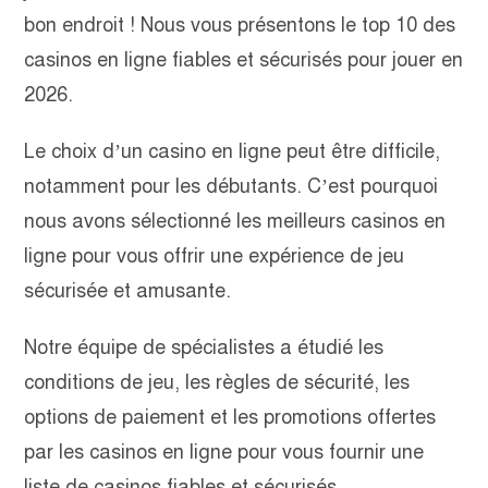
bon endroit ! Nous vous présentons le top 10 des
casinos en ligne fiables et sécurisés pour jouer en
2026.
Le choix d’un casino en ligne peut être difficile,
notamment pour les débutants. C’est pourquoi
nous avons sélectionné les meilleurs casinos en
ligne pour vous offrir une expérience de jeu
sécurisée et amusante.
Notre équipe de spécialistes a étudié les
conditions de jeu, les règles de sécurité, les
options de paiement et les promotions offertes
par les casinos en ligne pour vous fournir une
liste de casinos fiables et sécurisés.