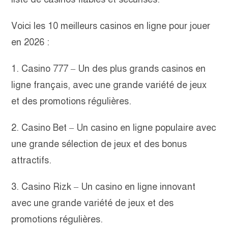
Voici les 10 meilleurs casinos en ligne pour jouer
en 2026 :
1. Casino 777 – Un des plus grands casinos en
ligne français, avec une grande variété de jeux
et des promotions régulières.
2. Casino Bet – Un casino en ligne populaire avec
une grande sélection de jeux et des bonus
attractifs.
3. Casino Rizk – Un casino en ligne innovant
avec une grande variété de jeux et des
promotions régulières.