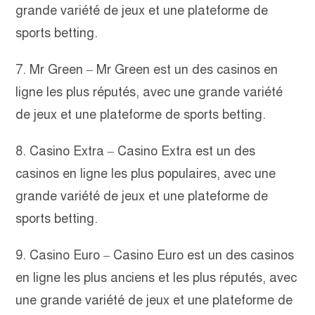
grande variété de jeux et une plateforme de
sports betting.
7. Mr Green – Mr Green est un des casinos en
ligne les plus réputés, avec une grande variété
de jeux et une plateforme de sports betting.
8. Casino Extra – Casino Extra est un des
casinos en ligne les plus populaires, avec une
grande variété de jeux et une plateforme de
sports betting.
9. Casino Euro – Casino Euro est un des casinos
en ligne les plus anciens et les plus réputés, avec
une grande variété de jeux et une plateforme de