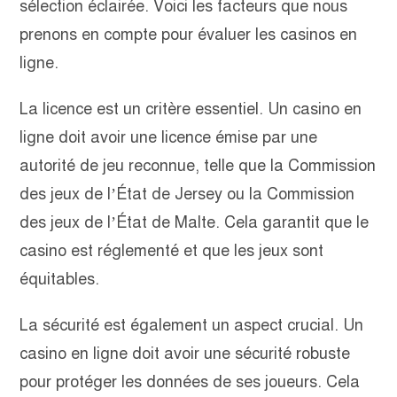
sélection éclairée. Voici les facteurs que nous
prenons en compte pour évaluer les casinos en
ligne.
La licence est un critère essentiel. Un casino en
ligne doit avoir une licence émise par une
autorité de jeu reconnue, telle que la Commission
des jeux de l’État de Jersey ou la Commission
des jeux de l’État de Malte. Cela garantit que le
casino est réglementé et que les jeux sont
équitables.
La sécurité est également un aspect crucial. Un
casino en ligne doit avoir une sécurité robuste
pour protéger les données de ses joueurs. Cela