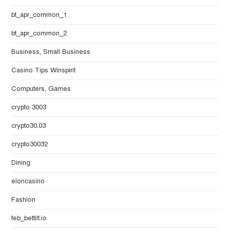
bt_apr_common_1
bt_apr_common_2
Business, Small Business
Casino Tips Winspirit
Computers, Games
crypto 3003
crypto30.03
crypto30032
Dining
eloncasino
Fashion
feb_bettilt.io