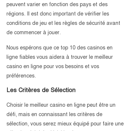
peuvent varier en fonction des pays et des
régions. Il est donc important de vérifier les
conditions de jeu et les règles de sécurité avant
de commencer à jouer.
Nous espérons que ce top 10 des casinos en
ligne fiables vous aidera à trouver le meilleur
casino en ligne pour vos besoins et vos
préférences.
Les Critères de Sélection
Choisir le meilleur casino en ligne peut être un
défi, mais en connaissant les critères de
sélection, vous serez mieux équipé pour faire une