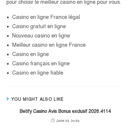
pour choisir le meilleur casino en ligne pour vous.
Casino en ligne France légal
Casino gratuit en ligne
Nouveau casino en ligne
Meilleur casino en ligne France
Casino en ligne
Casino français en ligne
Casino en ligne fiable
YOU MIGHT ALSO LIKE
Betify Casino Avis Bonus exclusif 2026.4114
June ২২, ২০২৬