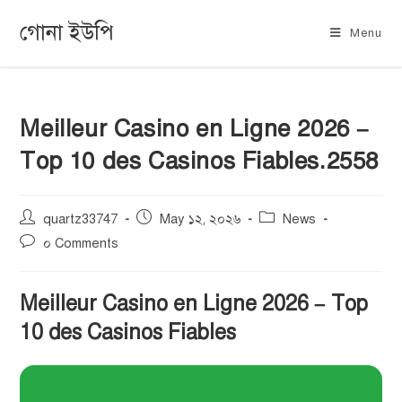
গোনা ইউপি
Menu
Meilleur Casino en Ligne 2026 –
Top 10 des Casinos Fiables.2558
quartz33747
May ১২, ২০২৬
News
০ Comments
Meilleur Casino en Ligne 2026 – Top
10 des Casinos Fiables