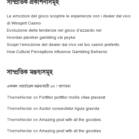
সাম্প্রতিক প্রকাশনাসমূহ
Le emozioni del gioco scoprire le esperienze con i dealer dal vivo
di Winspirit Casino
Evoluzione delle tendenze nel gioco d'azzardo nel
Hvordan påvirker gambling vår psyke
Scopri l'emozione del dealer dal vivo nel tuo casinò preferito
How Cultural Perceptions Influence Gambling Behavior
সাম্প্রতিক মন্তব্যসমূহ
একজন ওয়ার্ডপ্রেস মন্তব্যকারী
on
! স্বাগতম!
ThemeNectar
on
Porttitor porttitor mollis vitae placerat
ThemeNectar
on
Auctor consectetur ligula gravida
ThemeNectar
on
Amazing post with all the goodies
ThemeNectar
on
Amazing post with all the goodies