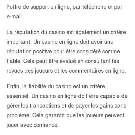
l’offre de support en ligne, par téléphone et par
e-mail.
La réputation du casino est également un critère
important. Un casino en ligne doit avoir une
réputation positive pour être considéré comme
fiable. Cela peut être évalué en consultant les
revues des joueurs et les commentaires en ligne.
Enfin, la fiabilité du casino est un critère
essentiel. Un casino en ligne doit être capable de
gérer les transactions et de payer les gains sans
problème. Cela garantit que les joueurs peuvent
jouer avec confiance.