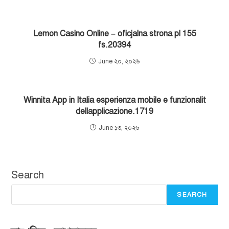
Lemon Casino Online – oficjalna strona pl 155
fs.20394
June ২০, ২০২৬
Winnita App in Italia esperienza mobile e funzionalit
dellapplicazione.1719
June ১৩, ২০২৬
Search
SEARCH