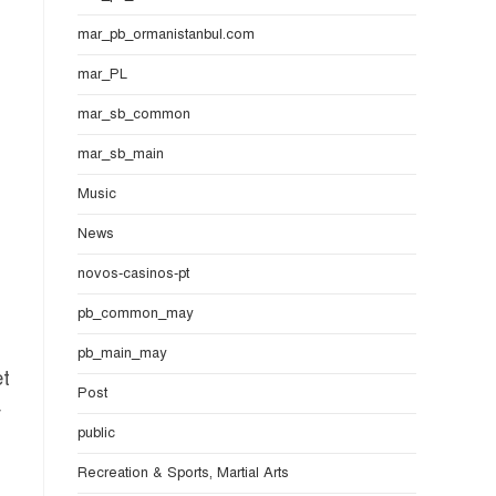
mar_pb_ormanistanbul.com
mar_PL
mar_sb_common
mar_sb_main
Music
News
novos-casinos-pt
pb_common_may
pb_main_may
et
Post
v
public
Recreation & Sports, Martial Arts