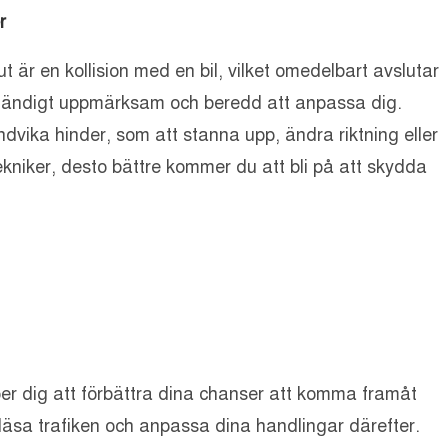
r
 är en kollision med en bil, vilket omedelbart avslutar
 ständigt uppmärksam och beredd att anpassa dig.
dvika hinder, som att stanna upp, ändra riktning eller
ekniker, desto bättre kommer du att bli på att skydda
er dig att förbättra dina chanser att komma framåt
 läsa trafiken och anpassa dina handlingar därefter.