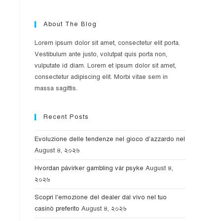
About The Blog
Lorem ipsum dolor sit amet, consectetur elit porta.
Vestibulum ante justo, volutpat quis porta non,
vulputate id diam. Lorem et ipsum dolor sit amet,
consectetur adipiscing elit. Morbi vitae sem in
massa sagittis.
Recent Posts
Evoluzione delle tendenze nel gioco d'azzardo nel
August ৪, ২০২৬
Hvordan påvirker gambling vår psyke
August ৪,
২০২৬
Scopri l'emozione del dealer dal vivo nel tuo
casinò preferito
August ৪, ২০২৬