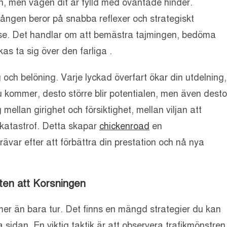
an, men vägen dit är fylld med oväntade hinder.
gången beror på snabba reflexer och strategiskt
se. Det handlar om att bemästra tajmingen, bedöma
kas ta sig över den farliga .
och belöning. Varje lyckad överfart ökar din utdelning,
u kommer, desto större blir potentialen, men även desto
 mellan girighet och försiktighet, mellan viljan att
katastrof. Detta skapar
chickenroad
en
ävar efter att förbättra din prestation och nå nya
ten att Korsningen
er än bara tur. Det finns en mängd strategier du kan
sidan. En viktig taktik är att observera trafikmönstren