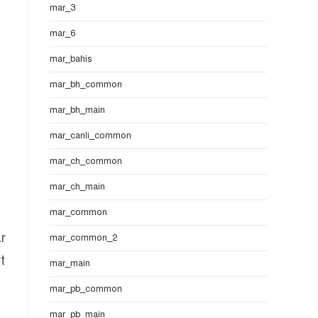
mar_3
mar_6
mar_bahis
mar_bh_common
mar_bh_main
mar_canli_common
mar_ch_common
mar_ch_main
mar_common
r
mar_common_2
t
mar_main
mar_pb_common
mar_pb_main