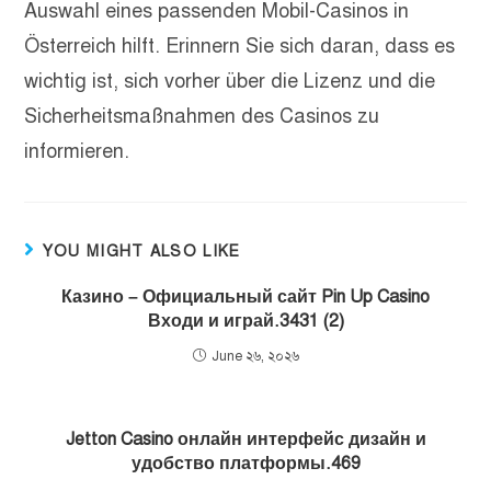
Auswahl eines passenden Mobil-Casinos in
Österreich hilft. Erinnern Sie sich daran, dass es
wichtig ist, sich vorher über die Lizenz und die
Sicherheitsmaßnahmen des Casinos zu
informieren.
YOU MIGHT ALSO LIKE
Казино – Официальный сайт Pin Up Casino
Входи и играй.3431 (2)
June ২৬, ২০২৬
Jetton Casino онлайн интерфейс дизайн и
удобство платформы.469