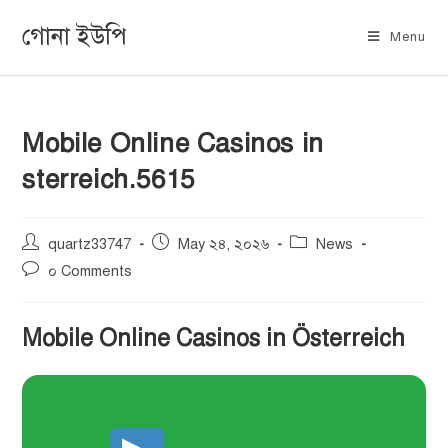
গোনা ইউপি
Menu
Mobile Online Casinos in
sterreich.5615
quartz33747
May ২৪, ২০২৬
News
০ Comments
Mobile Online Casinos in Österreich