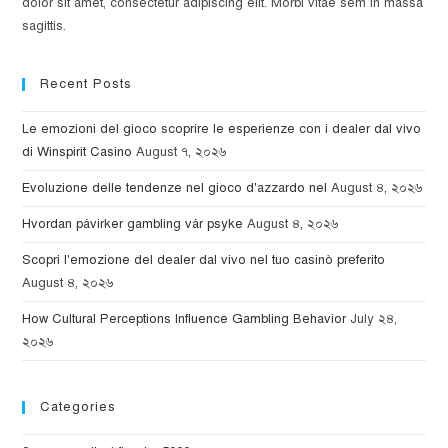
dolor sit amet, consectetur adipiscing elit. Morbi vitae sem in massa
sagittis.
Recent Posts
Le emozioni del gioco scoprire le esperienze con i dealer dal vivo
di Winspirit Casino
August ৭, ২০২৬
Evoluzione delle tendenze nel gioco d'azzardo nel
August ৪, ২০২৬
Hvordan påvirker gambling vår psyke
August ৪, ২০২৬
Scopri l'emozione del dealer dal vivo nel tuo casinò preferito
August ৪, ২০২৬
How Cultural Perceptions Influence Gambling Behavior
July ২৪,
২০২৬
Categories