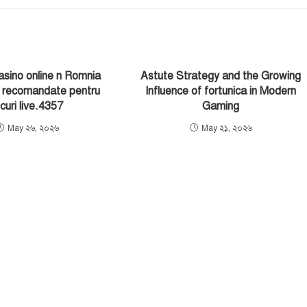
asino online n Romnia
Astute Strategy and the Growing
i recomandate pentru
Influence of fortunica in Modern
ocuri live.4357
Gaming
May ২৬, ২০২৬
May ২১, ২০২৬