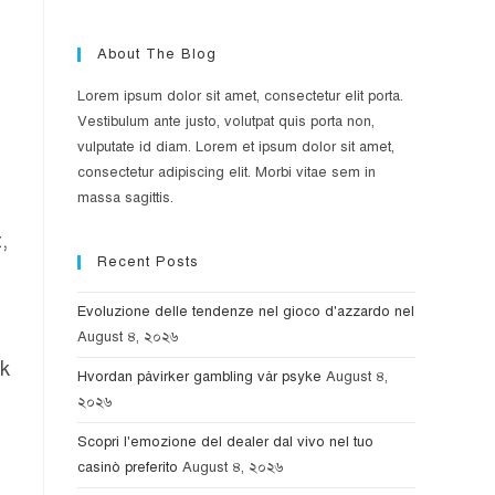
About The Blog
Lorem ipsum dolor sit amet, consectetur elit porta.
Vestibulum ante justo, volutpat quis porta non,
vulputate id diam. Lorem et ipsum dolor sit amet,
consectetur adipiscing elit. Morbi vitae sem in
massa sagittis.
,
Recent Posts
Evoluzione delle tendenze nel gioco d'azzardo nel
August ৪, ২০২৬
ak
Hvordan påvirker gambling vår psyke
August ৪,
২০২৬
Scopri l'emozione del dealer dal vivo nel tuo
casinò preferito
August ৪, ২০২৬