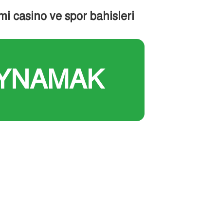
i casino ve spor bahisleri
YNAMAK