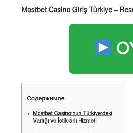
Mostbet Casino Giriş Türkiye – Resm
O
Содержимое
Mostbet Casino’nun Türkiye’deki
Varlığı ve İstikrarlı Hizmeti