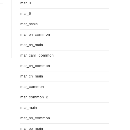
mar_3
mar_6
mar_bahis
mar_bh_common
mar_bh_main
mar_canli_common
mar_ch_common
mar_ch_main
mar_common
mar_common_2
mar_main
mar_pb_common
mar_pb_main