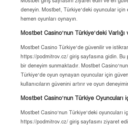
Mostbet giriş sayfasını ziyaret edin ve en güve
deneyin. Mostbet, Türkiye’deki oyuncular için 
hemen oyunları oynayın.
Mostbet Casino’nun Türkiye’deki Varlığı ve
Mostbet Casino Türkiye’de güvenilir ve istikrar
https://podmitrov.cz/ giriş sayfasına gidin. Bu
bir deneyim sunmaktadır. Mostbet Casino’nun T
Türkiye’de oyun oynayan oyuncular için güven ve
kullanıcıların güvenini artırır ve oyun deneyimini 
Mostbet Casino’nun Türkiye Oyuncuları içi
Mostbet Casino’nun Türkiye’deki oyuncuları için
https://podmitrov.cz/ giriş sayfasını ziyaret ed