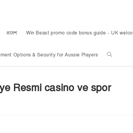
প্রবেশ
Win Beast promo code bonus guide – UK welc
ent Options & Security for Aussie Players
iye Resmi casino ve spor