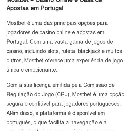
Mostbet – Casino Online e Casa de
Apostas em Portugal
Mostbet é uma das principais opções para
jogadores de casino online e apostas em
Portugal. Com uma vasta gama de jogos de
casino, incluindo slots, ruleta, blackjack e muitos
outros, Mostbet oferece uma experiência de jogo
única e emocionante.
Com a sua licença emitida pela Comissão de
Regulação do Jogo (CRJ), Mostbet é uma opção
segura e confiável para jogadores portugueses.
Além disso, a plataforma é disponível em
português, o que facilita a navegação e a