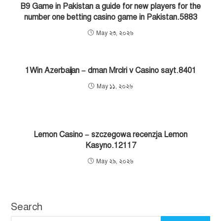
B9 Game in Pakistan a guide for new players for the
number one betting casino game in Pakistan.5883
May ২৩, ২০২৬
1Win Azerbaijan – dman Mrclri v Casino sayt.8401
May ১১, ২০২৬
Lemon Casino – szczegowa recenzja Lemon
Kasyno.12117
May ২৯, ২০২৬
Search