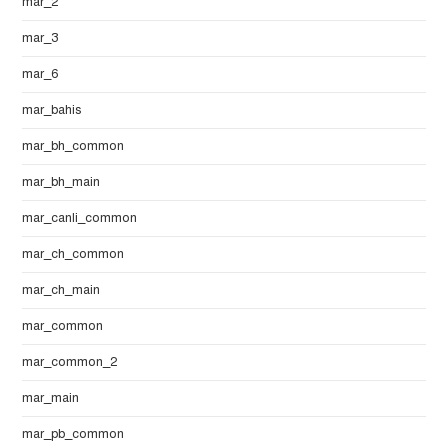
mar_2
mar_3
mar_6
mar_bahis
mar_bh_common
mar_bh_main
mar_canli_common
mar_ch_common
mar_ch_main
mar_common
mar_common_2
mar_main
mar_pb_common