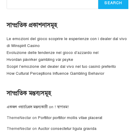
SEARCH
সাম্প্রতিক প্রকাশনাসমূহ
Le emozioni del gioco scoprire le esperienze con i dealer dal vivo
di Winspirit Casino
Evoluzione delle tendenze nel gioco d'azzardo nel
Hvordan påvirker gambling vår psyke
Scopri l'emozione del dealer dal vivo nel tuo casinò preferito
How Cultural Perceptions Influence Gambling Behavior
সাম্প্রতিক মন্তব্যসমূহ
একজন ওয়ার্ডপ্রেস মন্তব্যকারী
on
! স্বাগতম!
ThemeNectar
on
Porttitor porttitor mollis vitae placerat
ThemeNectar
on
Auctor consectetur ligula gravida