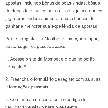
apostas, incluindo bônus de boas-vindas, bônus
de depósito e muitos outros. Isso significa que os
jogadores podem aumentar suas chances de
ganhar e melhorar sua experiência de apostas.
Para se registar na Mostbet e começar a jogar,
basta seguir os passos abaixo:
1. Acesse o site da Mostbet e clique no botão
“Registar”.
2. Preencha o formulário de registo com as suas
informações pessoais.
3. Confirme a sua conta com o código de
verificação enviado para o seu e-mail.