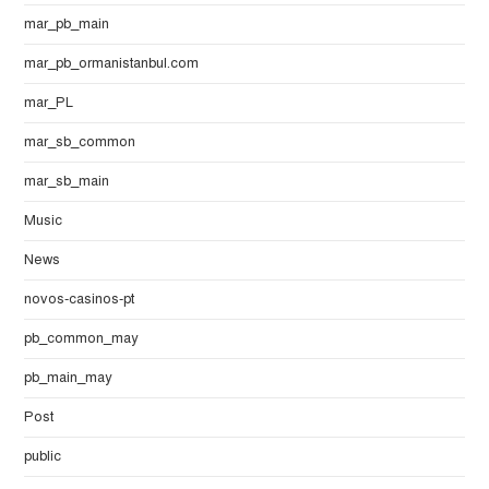
mar_pb_main
mar_pb_ormanistanbul.com
mar_PL
mar_sb_common
mar_sb_main
Music
News
novos-casinos-pt
pb_common_may
pb_main_may
Post
public