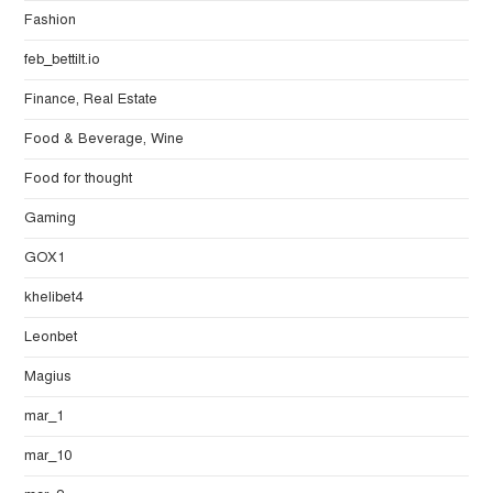
Fashion
feb_bettilt.io
Finance, Real Estate
Food & Beverage, Wine
Food for thought
Gaming
GOX1
khelibet4
Leonbet
Magius
mar_1
mar_10