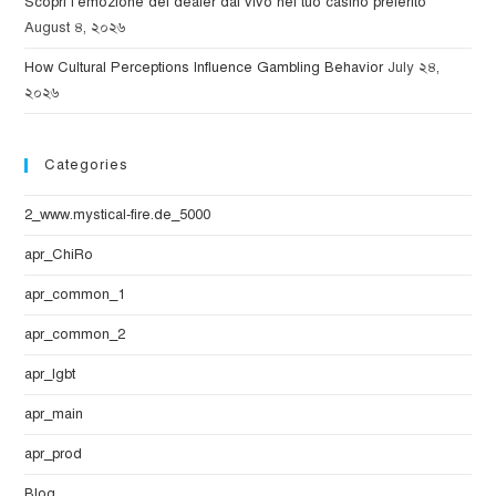
Scopri l'emozione del dealer dal vivo nel tuo casinò preferito
August ৪, ২০২৬
How Cultural Perceptions Influence Gambling Behavior
July ২৪,
২০২৬
Categories
2_www.mystical-fire.de_5000
apr_ChiRo
apr_common_1
apr_common_2
apr_lgbt
apr_main
apr_prod
Blog