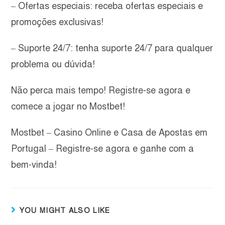
– Ofertas especiais: receba ofertas especiais e
promoções exclusivas!
– Suporte 24/7: tenha suporte 24/7 para qualquer
problema ou dúvida!
Não perca mais tempo! Registre-se agora e
comece a jogar no Mostbet!
Mostbet – Casino Online e Casa de Apostas em
Portugal – Registre-se agora e ganhe com a
bem-vinda!
YOU MIGHT ALSO LIKE