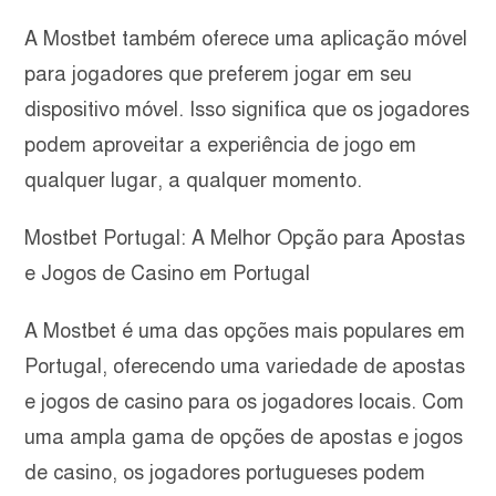
A Mostbet também oferece uma aplicação móvel
para jogadores que preferem jogar em seu
dispositivo móvel. Isso significa que os jogadores
podem aproveitar a experiência de jogo em
qualquer lugar, a qualquer momento.
Mostbet Portugal: A Melhor Opção para Apostas
e Jogos de Casino em Portugal
A Mostbet é uma das opções mais populares em
Portugal, oferecendo uma variedade de apostas
e jogos de casino para os jogadores locais. Com
uma ampla gama de opções de apostas e jogos
de casino, os jogadores portugueses podem