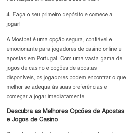
4. Faça o seu primeiro depósito e comece a
jogar!
A Mostbet é uma opção segura, confiável e
emocionante para jogadores de casino online e
apostas em Portugal. Com uma vasta gama de
jogos de casino e opções de apostas
disponíveis, os jogadores podem encontrar o que
melhor se adequa às suas preferências e
começar a jogar imediatamente.
Descubra as Melhores Opcões de Apostas
e Jogos de Casino