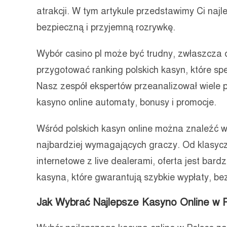
atrakcji. W tym artykule przedstawimy Ci najl
bezpieczną i przyjemną rozrywkę.
Wybór casino pl może być trudny, zwłaszcza 
przygotować ranking polskich kasyn, które sp
Nasz zespół ekspertów przeanalizował wiele pol
kasyno online automaty, bonusy i promocje.
Wśród polskich kasyn online można znaleźć wi
najbardziej wymagających graczy. Od klasyc
internetowe z live dealerami, oferta jest bar
kasyna, które gwarantują szybkie wypłaty, bez
Jak Wybrać Najlepsze Kasyno Online w 