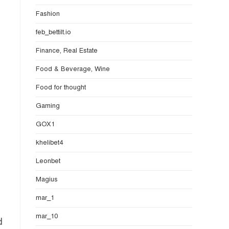
Fashion
feb_bettilt.io
Finance, Real Estate
Food & Beverage, Wine
z
Food for thought
Gaming
GOX1
khelibet4
Leonbet
Magius
mar_1
mar_10
d