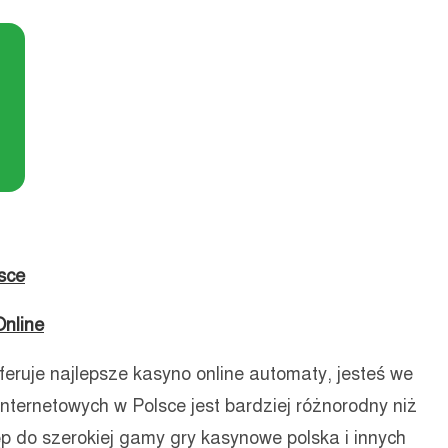
sce
nline
oferuje najlepsze kasyno online automaty, jesteś we
nternetowych w Polsce jest bardziej różnorodny niż
p do szerokiej gamy gry kasynowe polska i innych