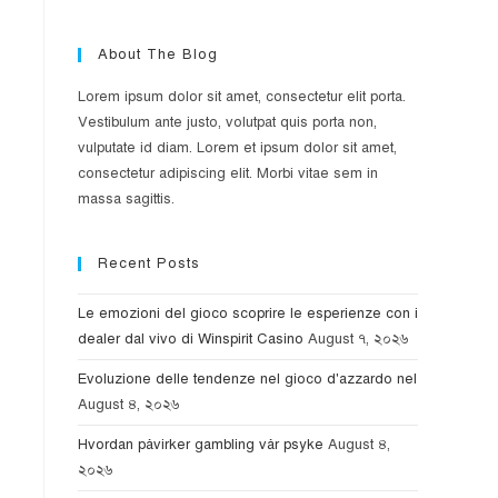
About The Blog
Lorem ipsum dolor sit amet, consectetur elit porta.
Vestibulum ante justo, volutpat quis porta non,
vulputate id diam. Lorem et ipsum dolor sit amet,
consectetur adipiscing elit. Morbi vitae sem in
massa sagittis.
Recent Posts
Le emozioni del gioco scoprire le esperienze con i
dealer dal vivo di Winspirit Casino
August ৭, ২০২৬
Evoluzione delle tendenze nel gioco d'azzardo nel
August ৪, ২০২৬
Hvordan påvirker gambling vår psyke
August ৪,
২০২৬