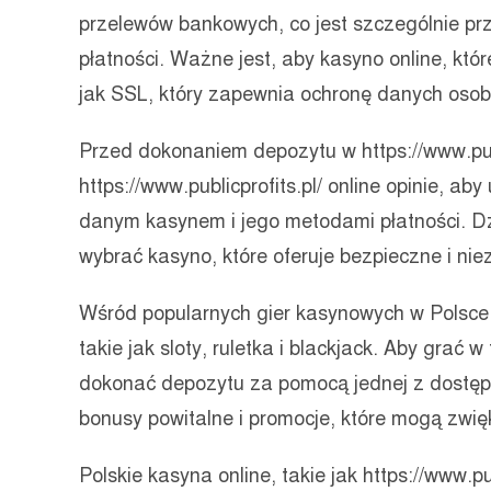
przelewów bankowych, co jest szczególnie prz
płatności. Ważne jest, aby kasyno online, któ
jak SSL, który zapewnia ochronę danych osob
Przed dokonaniem depozytu w https://www.publ
https://www.publicprofits.pl/ online opinie, a
danym kasynem i jego metodami płatności. Dz
wybrać kasyno, które oferuje bezpieczne i ni
Wśród popularnych gier kasynowych w Polsce z
takie jak sloty, ruletka i blackjack. Aby grać 
dokonać depozytu za pomocą jednej z dostępn
bonusy powitalne i promocje, które mogą zwi
Polskie kasyna online, takie jak https://www.pu