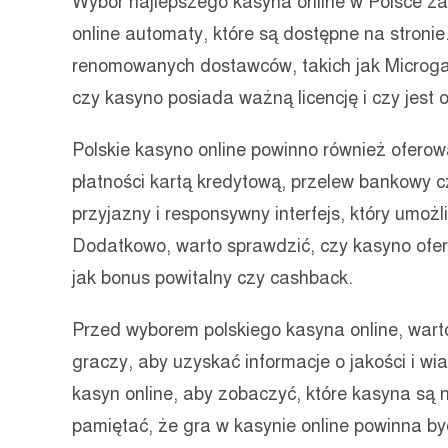
Wybór najlepszego kasyna online w Polsce za
online automaty, które są dostępne na stronie
renomowanych dostawców, takich jak Microga
czy kasyno posiada ważną licencję i czy jest
Polskie kasyno online powinno również oferowa
płatności kartą kredytową, przelew bankowy c
przyjazny i responsywny interfejs, który umożl
Dodatkowo, warto sprawdzić, czy kasyno oferu
jak bonus powitalny czy cashback.
Przed wyborem polskiego kasyna online, warto
graczy, aby uzyskać informacje o jakości i w
kasyn online, aby zobaczyć, które kasyna są 
pamiętać, że gra w kasynie online powinna by