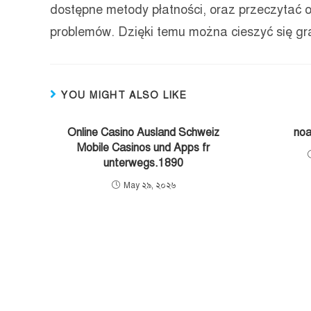
dostępne metody płatności, oraz przeczytać o
problemów. Dzięki temu można cieszyć się grą
YOU MIGHT ALSO LIKE
Online Casino Ausland Schweiz
noa
Mobile Casinos und Apps fr
unterwegs.1890
May ২৯, ২০২৬