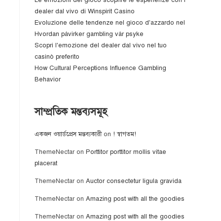
Le emozioni del gioco scoprire le esperienze con i
dealer dal vivo di Winspirit Casino
Evoluzione delle tendenze nel gioco d'azzardo nel
Hvordan påvirker gambling vår psyke
Scopri l'emozione del dealer dal vivo nel tuo
casinò preferito
How Cultural Perceptions Influence Gambling
Behavior
সাম্প্রতিক মন্তব্যসমূহ
একজন ওয়ার্ডপ্রেস মন্তব্যকারী
on
! স্বাগতম!
ThemeNectar
on
Porttitor porttitor mollis vitae
placerat
ThemeNectar
on
Auctor consectetur ligula gravida
ThemeNectar
on
Amazing post with all the goodies
ThemeNectar
on
Amazing post with all the goodies