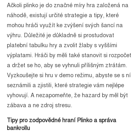
Ačkoli plinko je do značné míry hra založená na
náhodě, existují určité strategie a tipy, které
mohou hráči využít ke zvýšení svých šancí na
výhru. Důležité je důkladně si prostudovat
platební tabulku hry a zvolit žlaby s vyššími
výplatami. Hráči by měli také stanovit si rozpočet
a držet se ho, aby se vyhnuli přílišným ztrátám.
Vyzkoušejte si hru v demo režimu, abyste se s ní
seznámili a zjistili, které strategie vám nejlépe
vyhovují. A nezapomeňte, že hazard by měl být
zábava a ne zdroj stresu.
Tipy pro zodpovědné hraní Plinko a správa
bankrollu