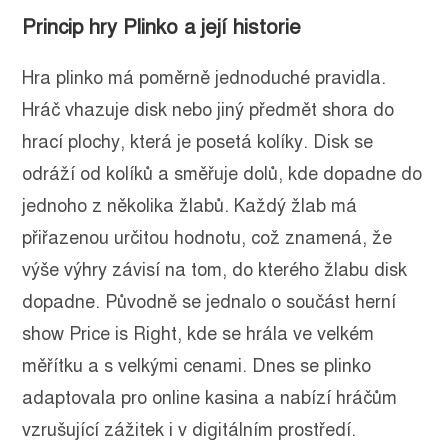
Princip hry Plinko a její historie
Hra plinko má poměrně jednoduché pravidla.
Hráč vhazuje disk nebo jiný předmět shora do
hrací plochy, která je posetá kolíky. Disk se
odráží od kolíků a směřuje dolů, kde dopadne do
jednoho z několika žlabů. Každý žlab má
přiřazenou určitou hodnotu, což znamená, že
výše výhry závisí na tom, do kterého žlabu disk
dopadne. Původně se jednalo o součást herní
show Price is Right, kde se hrála ve velkém
měřítku a s velkými cenami. Dnes se plinko
adaptovala pro online kasina a nabízí hráčům
vzrušující zážitek i v digitálním prostředí.