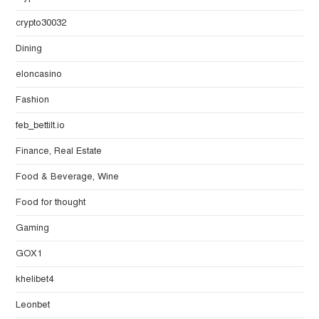
crypto30032
Dining
eloncasino
Fashion
feb_bettilt.io
Finance, Real Estate
Food & Beverage, Wine
Food for thought
Gaming
GOX1
khelibet4
Leonbet