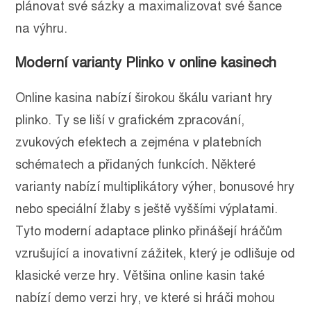
plánovat své sázky a maximalizovat své šance
na výhru.
Moderní varianty Plinko v online kasinech
Online kasina nabízí širokou škálu variant hry
plinko. Ty se liší v grafickém zpracování,
zvukových efektech a zejména v platebních
schématech a přidaných funkcích. Některé
varianty nabízí multiplikátory výher, bonusové hry
nebo speciální žlaby s ještě vyššími výplatami.
Tyto moderní adaptace plinko přinášejí hráčům
vzrušující a inovativní zážitek, který je odlišuje od
klasické verze hry. Většina online kasin také
nabízí demo verzi hry, ve které si hráči mohou