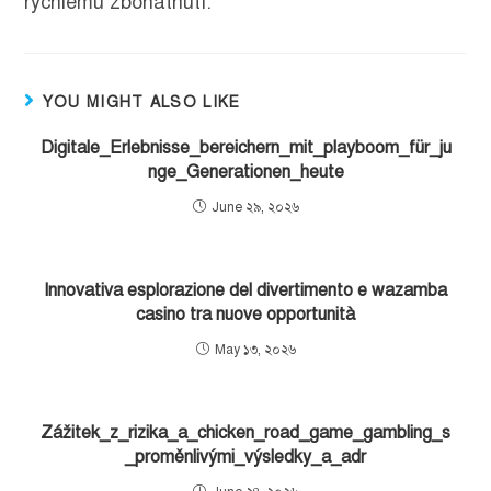
rychlému zbohatnutí.
YOU MIGHT ALSO LIKE
Digitale_Erlebnisse_bereichern_mit_playboom_für_ju
nge_Generationen_heute
June ২৯, ২০২৬
Innovativa esplorazione del divertimento e wazamba
casino tra nuove opportunità
May ১৩, ২০২৬
Zážitek_z_rizika_a_chicken_road_game_gambling_s
_proměnlivými_výsledky_a_adr