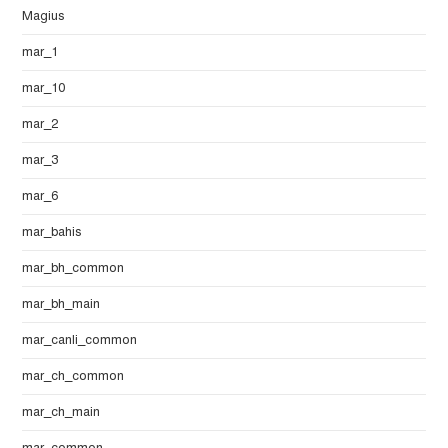
Magius
mar_1
mar_10
mar_2
mar_3
mar_6
mar_bahis
mar_bh_common
mar_bh_main
mar_canli_common
mar_ch_common
mar_ch_main