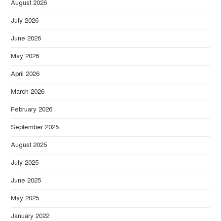
August 2026
July 2026
June 2026
May 2026
April 2026
March 2026
February 2026
September 2025
August 2025
July 2025
June 2025
May 2025
January 2022