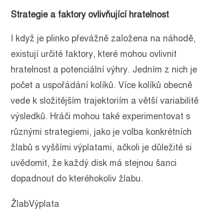
Strategie a faktory ovlivňující hratelnost
I když je plinko převážně založena na náhodě,
existují určité faktory, které mohou ovlivnit
hratelnost a potenciální výhry. Jedním z nich je
počet a uspořádání kolíků. Více kolíků obecně
vede k složitějším trajektoriím a větší variabilitě
výsledků. Hráči mohou také experimentovat s
různými strategiemi, jako je volba konkrétních
žlabů s vyššími výplatami, ačkoli je důležité si
uvědomit, že každý disk má stejnou šanci
dopadnout do kteréhokoliv žlabu.
ŽlabVýplata