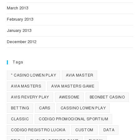
March 2013
February 2013
January 2013
December 2012
Tags
" CASINO LOWEN PLAY
AVIA MASTER
AVIA MASTERS
AVIA MASTERS GAME
AVIS REVERY PLAY
AWESOME
BEONBET CASINO
BETTING
CARS
CASSINO LOWEN PLAY
CLASSIC
CODIGO PROMOCIONAL SPORTIUM
CODIGO REGISTRO LUCKIA
CUSTOM
DATA