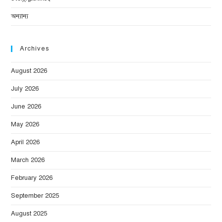
অন্যান্য
Archives
August 2026
July 2026
June 2026
May 2026
April 2026
March 2026
February 2026
September 2025
August 2025