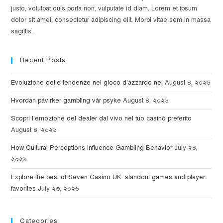
justo, volutpat quis porta non, vulputate id diam. Lorem et ipsum
dolor sit amet, consectetur adipiscing elit. Morbi vitae sem in massa
sagittis.
Recent Posts
Evoluzione delle tendenze nel gioco d'azzardo nel
August ৪, ২০২৬
Hvordan påvirker gambling vår psyke
August ৪, ২০২৬
Scopri l'emozione del dealer dal vivo nel tuo casinò preferito
August ৪, ২০২৬
How Cultural Perceptions Influence Gambling Behavior
July ২৪,
২০২৬
Explore the best of Seven Casino UK: standout games and player
favorites
July ২৩, ২০২৬
Categories