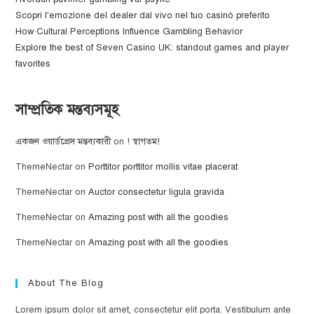
Scopri l'emozione del dealer dal vivo nel tuo casinò preferito
How Cultural Perceptions Influence Gambling Behavior
Explore the best of Seven Casino UK: standout games and player
favorites
সাম্প্রতিক মন্তব্যসমূহ
একজন ওয়ার্ডপ্রেস মন্তব্যকারী
on
! স্বাগতম!
ThemeNectar
on
Porttitor porttitor mollis vitae placerat
ThemeNectar
on
Auctor consectetur ligula gravida
ThemeNectar
on
Amazing post with all the goodies
ThemeNectar
on
Amazing post with all the goodies
About The Blog
Lorem ipsum dolor sit amet, consectetur elit porta. Vestibulum ante