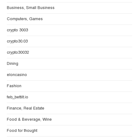
Business, Small Business
Computers, Games
crypto 3003
crypto30.03
crypto30032
Dining
eloncasino
Fashion
feb_bettilt.io
Finance, Real Estate
Food & Beverage, Wine
Food for thought