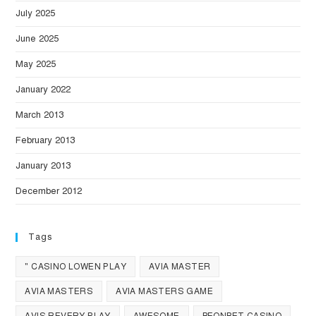
July 2025
June 2025
May 2025
January 2022
March 2013
February 2013
January 2013
December 2012
Tags
" CASINO LOWEN PLAY
AVIA MASTER
AVIA MASTERS
AVIA MASTERS GAME