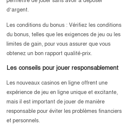
permettre de jouer sans avoir à déposer
d’argent.
Les conditions du bonus : Vérifiez les conditions
du bonus, telles que les exigences de jeu ou les
limites de gain, pour vous assurer que vous
obtenez un bon rapport qualité-prix.
Les conseils pour jouer responsablement
Les nouveaux casinos en ligne offrent une
expérience de jeu en ligne unique et excitante,
mais il est important de jouer de manière
responsable pour éviter les problèmes financiers
et personnels.