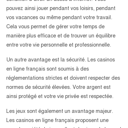
pouvez ainsi jouer pendant vos loisirs, pendant
vos vacances ou même pendant votre travail.
Cela vous permet de gérer votre temps de
manière plus efficace et de trouver un équilibre
entre votre vie personnelle et professionnelle.
Un autre avantage est la sécurité. Les casinos
en ligne français sont soumis à des
réglementations strictes et doivent respecter des
normes de sécurité élevées. Votre argent est
ainsi protégé et votre vie privée est respectée.
Les jeux sont également un avantage majeur.
Les casinos en ligne français proposent une