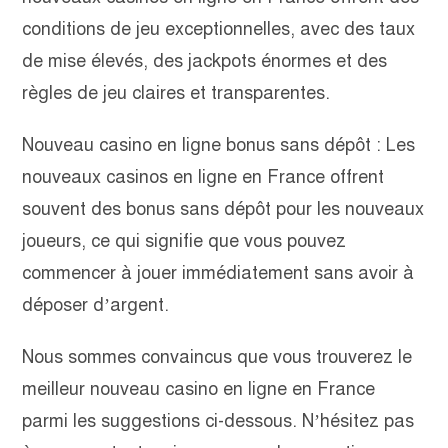
conditions de jeu exceptionnelles, avec des taux
de mise élevés, des jackpots énormes et des
règles de jeu claires et transparentes.
Nouveau casino en ligne bonus sans dépôt : Les
nouveaux casinos en ligne en France offrent
souvent des bonus sans dépôt pour les nouveaux
joueurs, ce qui signifie que vous pouvez
commencer à jouer immédiatement sans avoir à
déposer d’argent.
Nous sommes convaincus que vous trouverez le
meilleur nouveau casino en ligne en France
parmi les suggestions ci-dessous. N’hésitez pas