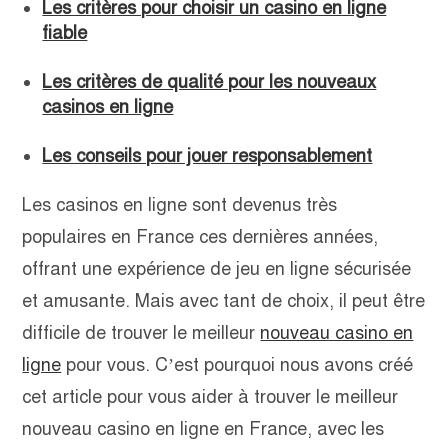
Les critères pour choisir un casino en ligne
fiable
Les critères de qualité pour les nouveaux
casinos en ligne
Les conseils pour jouer responsablement
Les casinos en ligne sont devenus très
populaires en France ces dernières années,
offrant une expérience de jeu en ligne sécurisée
et amusante. Mais avec tant de choix, il peut être
difficile de trouver le meilleur
nouveau casino en
ligne
pour vous. C’est pourquoi nous avons créé
cet article pour vous aider à trouver le meilleur
nouveau casino en ligne en France, avec les