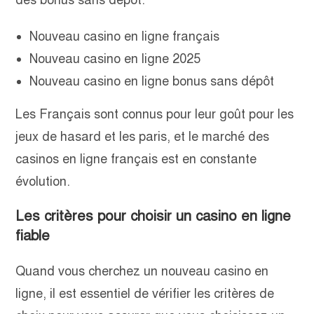
des bonus sans dépôt.
Nouveau casino en ligne français
Nouveau casino en ligne 2025
Nouveau casino en ligne bonus sans dépôt
Les Français sont connus pour leur goût pour les
jeux de hasard et les paris, et le marché des
casinos en ligne français est en constante
évolution.
Les critères pour choisir un casino en ligne
fiable
Quand vous cherchez un nouveau casino en
ligne, il est essentiel de vérifier les critères de