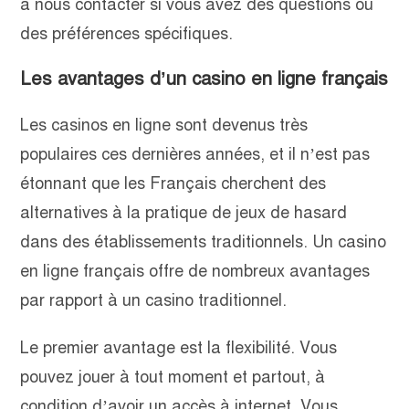
à nous contacter si vous avez des questions ou
des préférences spécifiques.
Les avantages d’un casino en ligne français
Les casinos en ligne sont devenus très
populaires ces dernières années, et il n’est pas
étonnant que les Français cherchent des
alternatives à la pratique de jeux de hasard
dans des établissements traditionnels. Un casino
en ligne français offre de nombreux avantages
par rapport à un casino traditionnel.
Le premier avantage est la flexibilité. Vous
pouvez jouer à tout moment et partout, à
condition d’avoir un accès à internet. Vous