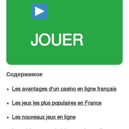
JOUER
Содержимое
Les avantages d’un casino en ligne français
Les jeux les plus populaires en France
Les nouveaux jeux en ligne