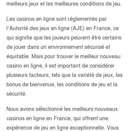
meilleurs jeux et les meilleures conditions de jeu.
Les casinos en ligne sont réglementés par
l’Autorité des jeux en ligne (AJE) en France, ce
qui signifie que les joueurs peuvent être certains
de jouer dans un environnement sécurisé et
équitable. Mais pour trouver le meilleur nouveau
casino en ligne, il est important de considérer
plusieurs facteurs, tels que la variété de jeux, les
bonus de bienvenue, les conditions de jeu et la
sécurité.
Nous avons sélectionné les meilleurs nouveaux
casinos en ligne en France, qui offrent une
expérience de jeu en ligne exceptionnelle. Vous