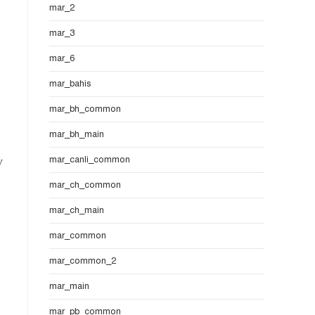
mar_2
mar_3
mar_6
mar_bahis
mar_bh_common
mar_bh_main
у
mar_canli_common
mar_ch_common
mar_ch_main
mar_common
mar_common_2
mar_main
mar_pb_common