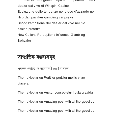
Le emozioni del gioco scoprire le esperienze con i
dealer dal vivo di Winspirit Casino
Evoluzione delle tendenze nel gioco d'azzardo nel
Hvordan påvirker gambling vår psyke
Scopri l'emozione del dealer dal vivo nel tuo
casinò preferito
How Cultural Perceptions Influence Gambling
Behavior
সাম্প্রতিক মন্তব্যসমূহ
একজন ওয়ার্ডপ্রেস মন্তব্যকারী
on
! স্বাগতম!
ThemeNectar
on
Porttitor porttitor mollis vitae
placerat
ThemeNectar
on
Auctor consectetur ligula gravida
ThemeNectar
on
Amazing post with all the goodies
ThemeNectar
on
Amazing post with all the goodies