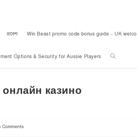
প্রবেশ
Win Beast promo code bonus guide – UK welc
ent Options & Security for Aussie Players
 онлайн казино
০ Comments