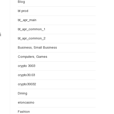
Blog
bt prod
bt_,apr_main
bt_apr_common_1
й
bt_apr_common_2
Business, Small Business
Computers, Games
crypto 3003
crypto30.03
crypto30032
Dining
eloncasino
Fashion