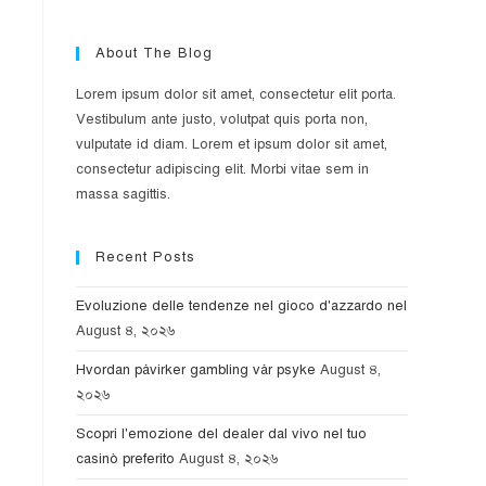
About The Blog
Lorem ipsum dolor sit amet, consectetur elit porta.
Vestibulum ante justo, volutpat quis porta non,
vulputate id diam. Lorem et ipsum dolor sit amet,
consectetur adipiscing elit. Morbi vitae sem in
massa sagittis.
Recent Posts
Evoluzione delle tendenze nel gioco d'azzardo nel
August ৪, ২০২৬
Hvordan påvirker gambling vår psyke
August ৪,
২০২৬
Scopri l'emozione del dealer dal vivo nel tuo
casinò preferito
August ৪, ২০২৬