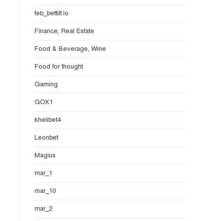
feb_bettilt.io
Finance, Real Estate
Food & Beverage, Wine
.
Food for thought
Gaming
GOX1
khelibet4
Leonbet
Magius
mar_1
mar_10
mar_2