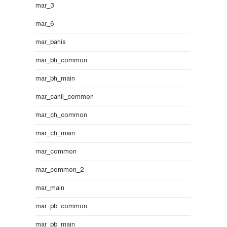
mar_3
mar_6
mar_bahis
mar_bh_common
mar_bh_main
mar_canli_common
mar_ch_common
mar_ch_main
mar_common
mar_common_2
mar_main
mar_pb_common
mar_pb_main