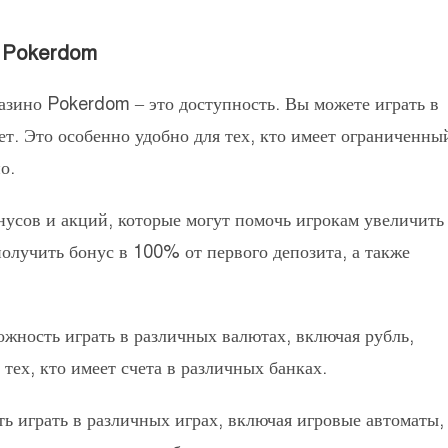
 Pokerdom
азино Pokerdom – это доступность. Вы можете играть в
нет. Это особенно удобно для тех, кто имеет ограниченны
о.
усов и акций, которые могут помочь игрокам увеличить
олучить бонус в 100% от первого депозита, а также
ожность играть в различных валютах, включая рубль,
 тех, кто имеет счета в различных банках.
ь играть в различных играх, включая игровые автоматы,