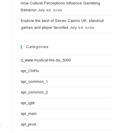
How Cultural Perceptions Influence Gambling
Behavior
July ২৪, ২০২৬
Explore the best of Seven Casino UK: standout
games and player favorites
July ২৩, ২০২৬
Categories
2_www.mystical-fire.de_5000
apr_ChiRo
apr_common_1
apr_common_2
apr_lgbt
apr_main
и
apr_prod