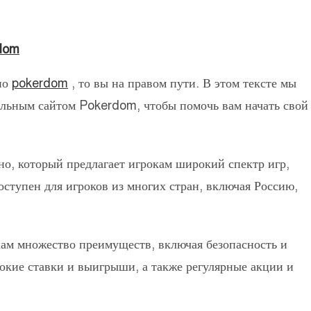
dom
но
pokerdom
, то вы на правом пути. В этом тексте мы
льным сайтом Pokerdom, чтобы помочь вам начать свой
о, который предлагает игрокам широкий спектр игр,
доступен для игроков из многих стран, включая Россию,
ам множество преимуществ, включая безопасность и
окие ставки и выигрыши, а также регулярные акции и