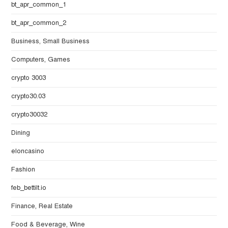
bt_apr_common_1
bt_apr_common_2
Business, Small Business
Computers, Games
crypto 3003
crypto30.03
crypto30032
Dining
eloncasino
Fashion
feb_bettilt.io
Finance, Real Estate
Food & Beverage, Wine