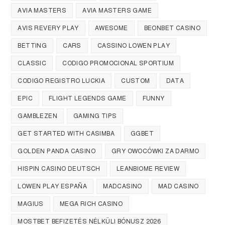
AVIA MASTERS
AVIA MASTERS GAME
AVIS REVERY PLAY
AWESOME
BEONBET CASINO
BETTING
CARS
CASSINO LOWEN PLAY
CLASSIC
CODIGO PROMOCIONAL SPORTIUM
CODIGO REGISTRO LUCKIA
CUSTOM
DATA
EPIC
FLIGHT LEGENDS GAME
FUNNY
GAMBLEZEN
GAMING TIPS
GET STARTED WITH CASIMBA
GGBET
GOLDEN PANDA CASINO
GRY OWOCÓWKI ZA DARMO
HISPIN CASINO DEUTSCH
LEANBIOME REVIEW
LOWEN PLAY ESPAÑA
MADCASINO
MAD CASINO
MAGIUS
MEGA RICH CASINO
MOSTBET BEFIZETÉS NÉLKÜLI BÓNUSZ 2026