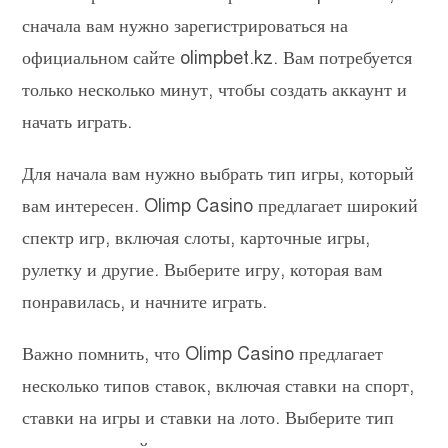
сначала вам нужно зарегистрироваться на
официальном сайте olimpbet.kz. Вам потребуется
только несколько минут, чтобы создать аккаунт и
начать играть.
Для начала вам нужно выбрать тип игры, который
вам интересен. Olimp Casino предлагает широкий
спектр игр, включая слоты, карточные игры,
рулетку и другие. Выберите игру, которая вам
понравилась, и начните играть.
Важно помнить, что Olimp Casino предлагает
несколько типов ставок, включая ставки на спорт,
ставки на игры и ставки на лото. Выберите тип