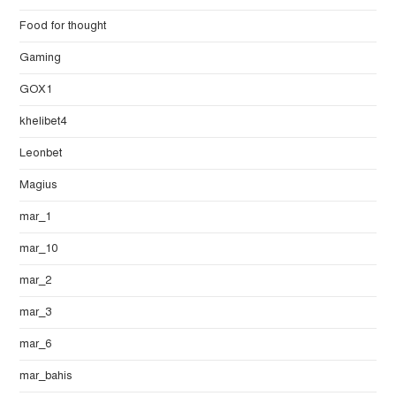
Food for thought
Gaming
GOX1
khelibet4
Leonbet
Magius
mar_1
mar_10
mar_2
mar_3
mar_6
mar_bahis