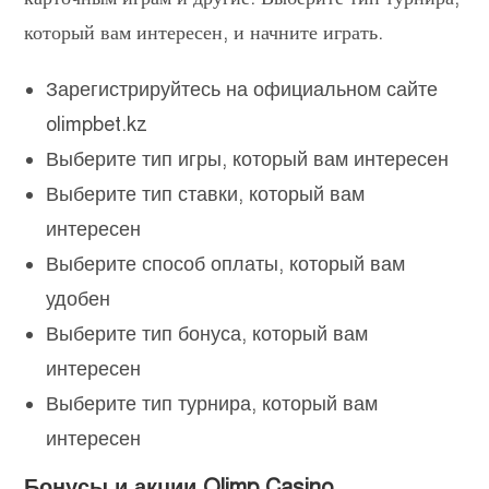
который вам интересен, и начните играть.
Зарегистрируйтесь на официальном сайте
olimpbet.kz
Выберите тип игры, который вам интересен
Выберите тип ставки, который вам
интересен
Выберите способ оплаты, который вам
удобен
Выберите тип бонуса, который вам
интересен
Выберите тип турнира, который вам
интересен
Бонусы и акции Olimp Casino