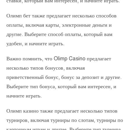
ставки, который вам интересен, и начните играть.
Олимп бет также предлагает несколько способов
оплаты, включая карты, электронные деньги и
другие. Выберите способ оплаты, который вам
удобен, и начните играть.
Важно помнить, что Olimp Casino предлагает
несколько типов бонусов, включая
приветственный бонус, бонус за депозит и другие.
Выберите тип бонуса, который вам интересен, и
начните играть.
Олимп казино также предлагает несколько типов
турниров, включая турниры по слотам, турниры по
карточным играм и другие. Выберите тип турнира,