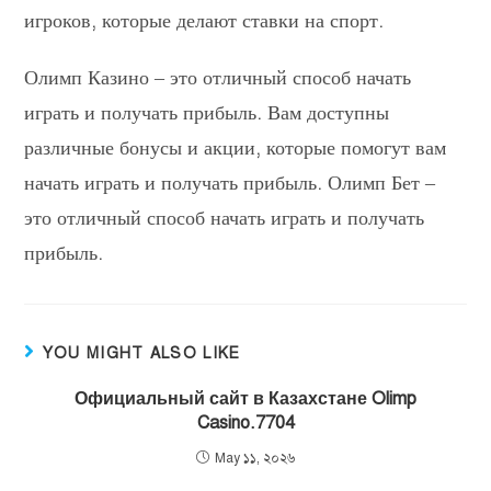
игроков, которые делают ставки на спорт.
Олимп Казино – это отличный способ начать
играть и получать прибыль. Вам доступны
различные бонусы и акции, которые помогут вам
начать играть и получать прибыль. Олимп Бет –
это отличный способ начать играть и получать
прибыль.
YOU MIGHT ALSO LIKE
Официальный сайт в Казахстане Olimp
Casino.7704
May ১১, ২০২৬