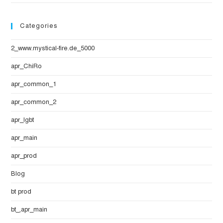
Categories
2_www.mystical-fire.de_5000
apr_ChiRo
apr_common_1
apr_common_2
apr_lgbt
apr_main
apr_prod
Blog
bt prod
bt_,apr_main