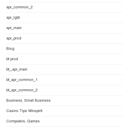
apr_common_2
apr_lgbt
apr_main
apr_prod
Blog
bt prod
bt_,apr_main
bt_apr_common_1
bt_apr_common_2
Business, Small Business
Casino Tips Winspirit
Computers, Games