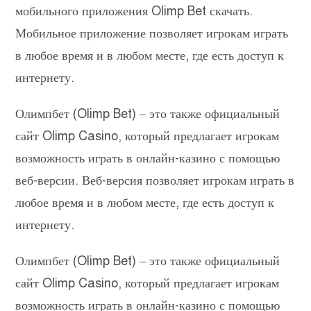
мобильного приложения Olimp Bet скачать.
Мобильное приложение позволяет игрокам играть
в любое время и в любом месте, где есть доступ к
интернету.
Олимпбет (Olimp Bet) – это также официальный
сайт Olimp Casino, который предлагает игрокам
возможность играть в онлайн-казино с помощью
веб-версии. Веб-версия позволяет игрокам играть в
любое время и в любом месте, где есть доступ к
интернету.
Олимпбет (Olimp Bet) – это также официальный
сайт Olimp Casino, который предлагает игрокам
возможность играть в онлайн-казино с помощью