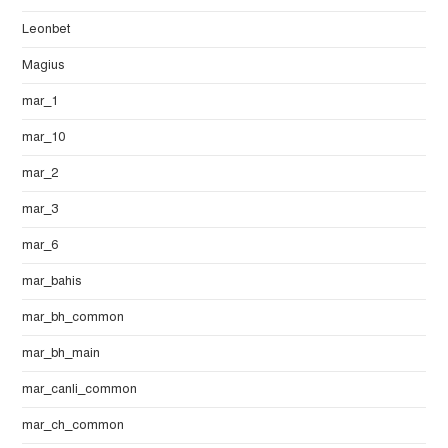
Leonbet
Magius
mar_1
mar_10
mar_2
mar_3
mar_6
mar_bahis
mar_bh_common
mar_bh_main
mar_canli_common
mar_ch_common