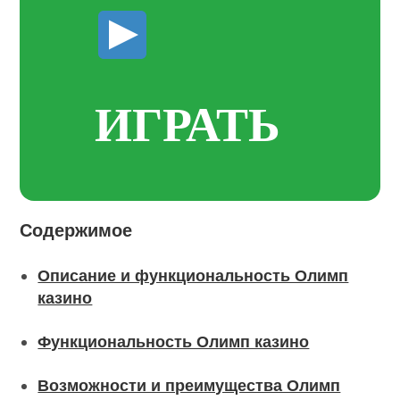
ИГРАТЬ
Содержимое
Описание и функциональность Олимп
казино
Функциональность Олимп казино
Возможности и преимущества Олимп