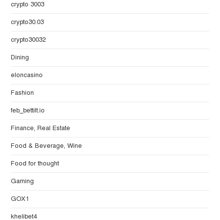
crypto 3003
crypto30.03
crypto30032
Dining
eloncasino
Fashion
feb_bettilt.io
Finance, Real Estate
Food & Beverage, Wine
Food for thought
Gaming
GOX1
khelibet4