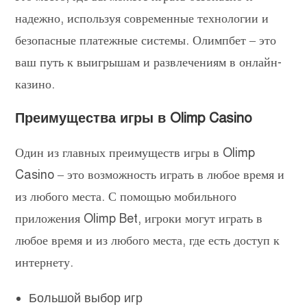
надежно, используя современные технологии и
безопасные платежные системы. Олимпбет – это
ваш путь к выигрышам и развлечениям в онлайн-
казино.
Преимущества игры в Olimp Casino
Один из главных преимуществ игры в Olimp
Casino – это возможность играть в любое время и
из любого места. С помощью мобильного
приложения Olimp Bet, игроки могут играть в
любое время и из любого места, где есть доступ к
интернету.
Большой выбор игр