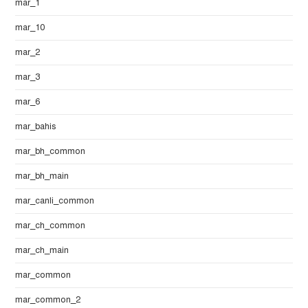
mar_1
mar_10
mar_2
mar_3
mar_6
mar_bahis
mar_bh_common
mar_bh_main
mar_canli_common
mar_ch_common
mar_ch_main
mar_common
mar_common_2