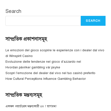
Search
SEARCH
সাম্প্রতিক প্রকাশনাসমূহ
Le emozioni del gioco scoprire le esperienze con i dealer dal vivo
di Winspirit Casino
Evoluzione delle tendenze nel gioco d'azzardo nel
Hvordan påvirker gambling vår psyke
Scopri l'emozione del dealer dal vivo nel tuo casinò preferito
How Cultural Perceptions Influence Gambling Behavior
সাম্প্রতিক মন্তব্যসমূহ
একজন ওয়ার্ডপ্রেস মন্তব্যকারী
on
! স্বাগতম!