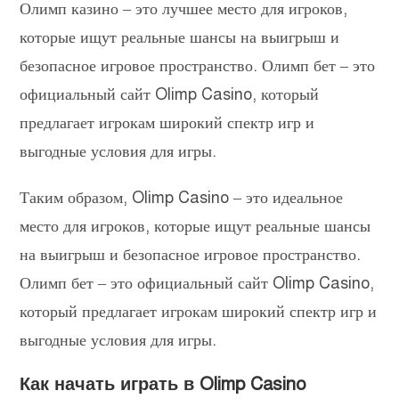
Олимп казино – это лучшее место для игроков,
которые ищут реальные шансы на выигрыш и
безопасное игровое пространство. Олимп бет – это
официальный сайт Olimp Casino, который
предлагает игрокам широкий спектр игр и
выгодные условия для игры.
Таким образом, Olimp Casino – это идеальное
место для игроков, которые ищут реальные шансы
на выигрыш и безопасное игровое пространство.
Олимп бет – это официальный сайт Olimp Casino,
который предлагает игрокам широкий спектр игр и
выгодные условия для игры.
Как начать играть в Olimp Casino