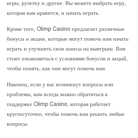
игры, рулетку и другие. Вы можете выбрать игру,
которая вам нравится, и начать играть.
Кроме того, Olimp Casino предлагает различные
бонусы и акции, которые могут помочь вам начать
играть и улучшить свои шансы на выигрыш. Вам
стоит ознакомиться с условиями бонусов и акций,
чтобы понять, как они могут помочь вам.
Наконец, если у вас возникнут вопросы или
проблемы, вам всегда можно обратиться к
поддержке Olimp Casino, которая работает
круглосуточно, чтобы помочь вам решить любые
вопросы.