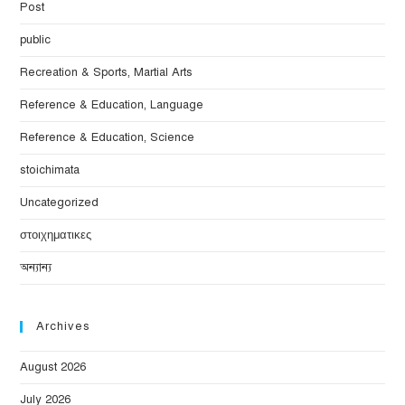
Post
public
Recreation & Sports, Martial Arts
Reference & Education, Language
Reference & Education, Science
stoichimata
Uncategorized
στοιχηματικες
অন্যান্য
Archives
August 2026
July 2026