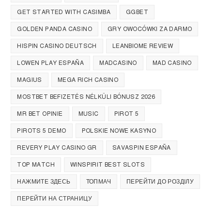
GET STARTED WITH CASIMBA
GGBET
GOLDEN PANDA CASINO
GRY OWOCÓWKI ZA DARMO
HISPIN CASINO DEUTSCH
LEANBIOME REVIEW
LOWEN PLAY ESPAÑA
MADCASINO
MAD CASINO
MAGIUS
MEGA RICH CASINO
MOSTBET BEFIZETÉS NÉLKÜLI BÓNUSZ 2026
MR BET OPINIE
MUSIC
PIROT 5
PIROTS 5 DEMO
POLSKIE NOWE KASYNO
REVERY PLAY CASINO GR
SAVASPIN ESPAÑA
TOP MATCH
WINSPIRIT BEST SLOTS
НАЖМИТЕ ЗДЕСЬ
ТОПМАЧ
ПЕРЕЙТИ ДО РОЗДІЛУ
ПЕРЕЙТИ НА СТРАНИЦУ