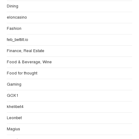
Dining
eloncasino
Fashion
feb_bettilt.io
Finance, Real Estate
Food & Beverage, Wine
Food for thought
Gaming
GOX1
khelibet4
Leonbet
Magius