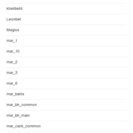
khelibet4
Leonbet
Magius
mar_1
mar_10
mar_2
mar_3
mar_6
mar_bahis
mar_bh_common
mar_bh_main
mar_canli_common