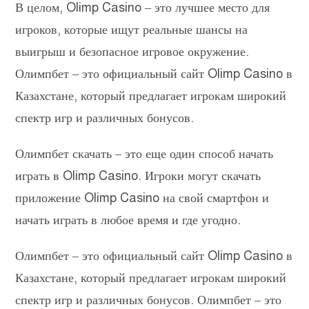
В целом, Olimp Casino – это лучшее место для
игроков, которые ищут реальные шансы на
выигрыш и безопасное игровое окружение.
Олимпбет – это официальный сайт Olimp Casino в
Казахстане, который предлагает игрокам широкий
спектр игр и различных бонусов.
Олимпбет скачать – это еще один способ начать
играть в Olimp Casino. Игроки могут скачать
приложение Olimp Casino на свой смартфон и
начать играть в любое время и где угодно.
Олимпбет – это официальный сайт Olimp Casino в
Казахстане, который предлагает игрокам широкий
спектр игр и различных бонусов. Олимпбет – это