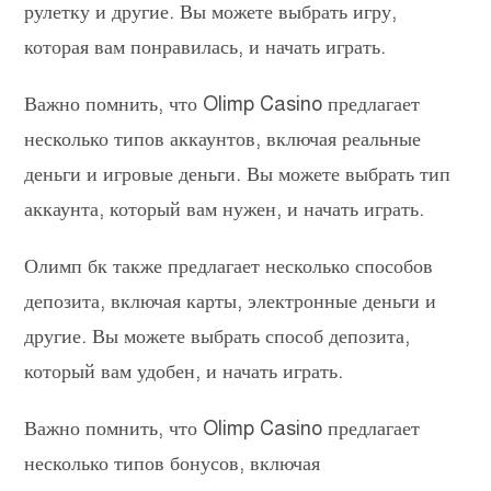
рулетку и другие. Вы можете выбрать игру,
которая вам понравилась, и начать играть.
Важно помнить, что Olimp Casino предлагает
несколько типов аккаунтов, включая реальные
деньги и игровые деньги. Вы можете выбрать тип
аккаунта, который вам нужен, и начать играть.
Олимп бк также предлагает несколько способов
депозита, включая карты, электронные деньги и
другие. Вы можете выбрать способ депозита,
который вам удобен, и начать играть.
Важно помнить, что Olimp Casino предлагает
несколько типов бонусов, включая