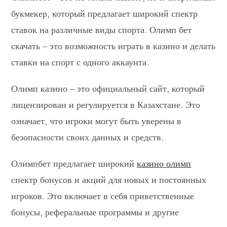
букмекер, который предлагает широкий спектр
ставок на различные виды спорта. Олимп бет
скачать – это возможность играть в казино и делать
ставки на спорт с одного аккаунта.
Олимп казино – это официальный сайт, который
лицензирован и регулируется в Казахстане. Это
означает, что игроки могут быть уверены в
безопасности своих данных и средств.
Олимпбет предлагает широкий
казино олимп
спектр бонусов и акций для новых и постоянных
игроков. Это включает в себя приветственные
бонусы, реферальные программы и другие