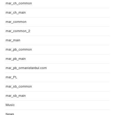
mar_ch_common
mar_ch_main
mar_common
mar_common_2
mar_main
mar_pb_common
mar_pb_main
mar_pb_ormanistanbul.com
mar_PL
mar_sb_common
mar_sb_main
Music
News