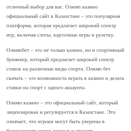
отличный выбор для вас. Олимп казино
официальный сайт в Казахстане – это популярная
платформа, которая предлагает широкий спектр
игр, включая слоты, карточные игры и рулетку.
Олимпбет – это не только казино, но и спортивный
букмекер, который предлагает широкий спектр
ставок на различные виды спорта. Олимп бет
скачать – это возможность играть в казино и делать
ставки на спорт с одного аккаунта.
Олимп казино – это официальный сайт, который
лицензирован и регулируется в Казахстане. Это
означает, что игроки могут быть уверены в
безопасности своих данных и средств.