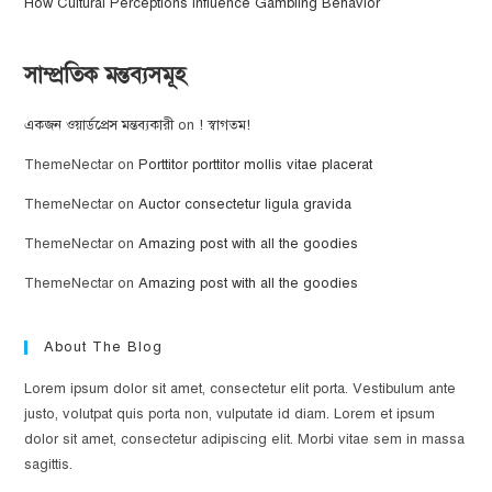
How Cultural Perceptions Influence Gambling Behavior
সাম্প্রতিক মন্তব্যসমূহ
একজন ওয়ার্ডপ্রেস মন্তব্যকারী
on
! স্বাগতম!
ThemeNectar
on
Porttitor porttitor mollis vitae placerat
ThemeNectar
on
Auctor consectetur ligula gravida
ThemeNectar
on
Amazing post with all the goodies
ThemeNectar
on
Amazing post with all the goodies
About The Blog
Lorem ipsum dolor sit amet, consectetur elit porta. Vestibulum ante
justo, volutpat quis porta non, vulputate id diam. Lorem et ipsum
dolor sit amet, consectetur adipiscing elit. Morbi vitae sem in massa
sagittis.