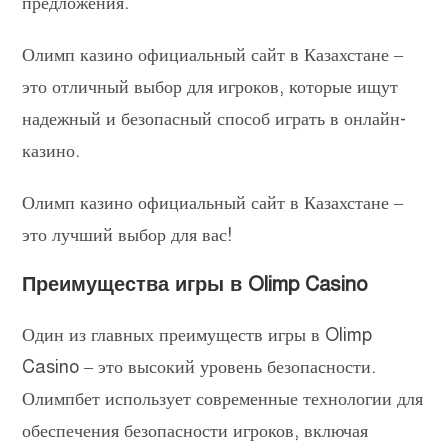
предложения.
Олимп казино официальный сайт в Казахстане –
это отличный выбор для игроков, которые ищут
надежный и безопасный способ играть в онлайн-
казино.
Олимп казино официальный сайт в Казахстане –
это лучший выбор для вас!
Преимущества игры в Olimp Casino
Один из главных преимуществ игры в Olimp
Casino – это высокий уровень безопасности.
Олимпбет использует современные технологии для
обеспечения безопасности игроков, включая