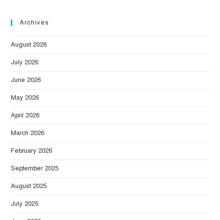
Archives
August 2026
July 2026
June 2026
May 2026
April 2026
March 2026
February 2026
September 2025
August 2025
July 2025