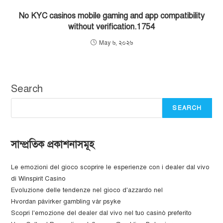
No KYC casinos mobile gaming and app compatibility
without verification.1754
May ৬, ২০২৬
Search
SEARCH
সাম্প্রতিক প্রকাশনাসমূহ
Le emozioni del gioco scoprire le esperienze con i dealer dal vivo
di Winspirit Casino
Evoluzione delle tendenze nel gioco d'azzardo nel
Hvordan påvirker gambling vår psyke
Scopri l'emozione del dealer dal vivo nel tuo casinò preferito