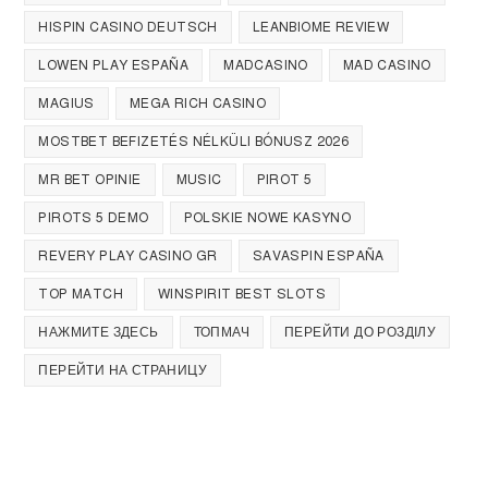
HISPIN CASINO DEUTSCH
LEANBIOME REVIEW
LOWEN PLAY ESPAÑA
MADCASINO
MAD CASINO
MAGIUS
MEGA RICH CASINO
MOSTBET BEFIZETÉS NÉLKÜLI BÓNUSZ 2026
MR BET OPINIE
MUSIC
PIROT 5
PIROTS 5 DEMO
POLSKIE NOWE KASYNO
REVERY PLAY CASINO GR
SAVASPIN ESPAÑA
TOP MATCH
WINSPIRIT BEST SLOTS
НАЖМИТЕ ЗДЕСЬ
ТОПМАЧ
ПЕРЕЙТИ ДО РОЗДІЛУ
ПЕРЕЙТИ НА СТРАНИЦУ