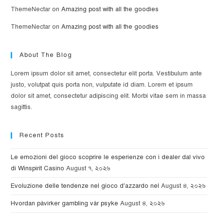
ThemeNectar
on
Amazing post with all the goodies
ThemeNectar
on
Amazing post with all the goodies
About The Blog
Lorem ipsum dolor sit amet, consectetur elit porta. Vestibulum ante
justo, volutpat quis porta non, vulputate id diam. Lorem et ipsum
dolor sit amet, consectetur adipiscing elit. Morbi vitae sem in massa
sagittis.
Recent Posts
Le emozioni del gioco scoprire le esperienze con i dealer dal vivo
di Winspirit Casino
August ৭, ২০২৬
Evoluzione delle tendenze nel gioco d'azzardo nel
August ৪, ২০২৬
Hvordan påvirker gambling vår psyke
August ৪, ২০২৬