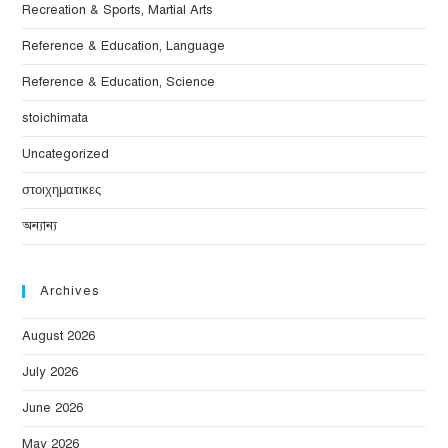
Recreation & Sports, Martial Arts
Reference & Education, Language
Reference & Education, Science
stoichimata
Uncategorized
στοιχηματικες
অন্যান্য
Archives
August 2026
July 2026
June 2026
May 2026