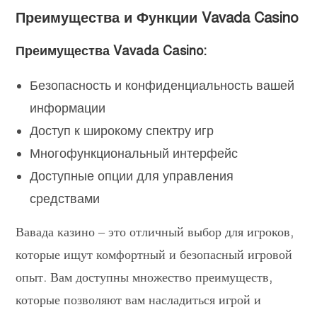
Преимущества и Функции Vavada Casino
Преимущества Vavada Casino:
Безопасность и конфиденциальность вашей
информации
Доступ к широкому спектру игр
Многофункциональный интерфейс
Доступные опции для управления
средствами
Вавада казино – это отличный выбор для игроков,
которые ищут комфортный и безопасный игровой
опыт. Вам доступны множество преимуществ,
которые позволяют вам насладиться игрой и