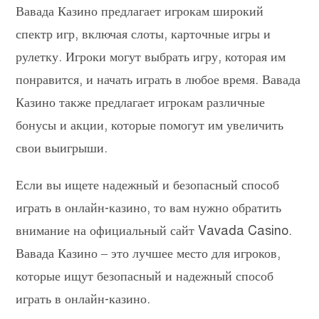
Вавада Казино предлагает игрокам широкий
спектр игр, включая слоты, карточные игры и
рулетку. Игроки могут выбрать игру, которая им
понравится, и начать играть в любое время. Вавада
Казино также предлагает игрокам различные
бонусы и акции, которые помогут им увеличить
свои выигрыши.
Если вы ищете надежный и безопасный способ
играть в онлайн-казино, то вам нужно обратить
внимание на официальный сайт Vavada Casino.
Вавада Казино – это лучшее место для игроков,
которые ищут безопасный и надежный способ
играть в онлайн-казино.