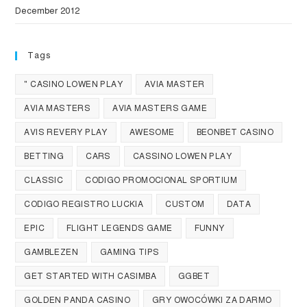
December 2012
Tags
" CASINO LOWEN PLAY
AVIA MASTER
AVIA MASTERS
AVIA MASTERS GAME
AVIS REVERY PLAY
AWESOME
BEONBET CASINO
BETTING
CARS
CASSINO LOWEN PLAY
CLASSIC
CODIGO PROMOCIONAL SPORTIUM
CODIGO REGISTRO LUCKIA
CUSTOM
DATA
EPIC
FLIGHT LEGENDS GAME
FUNNY
GAMBLEZEN
GAMING TIPS
GET STARTED WITH CASIMBA
GGBET
GOLDEN PANDA CASINO
GRY OWOCÓWKI ZA DARMO