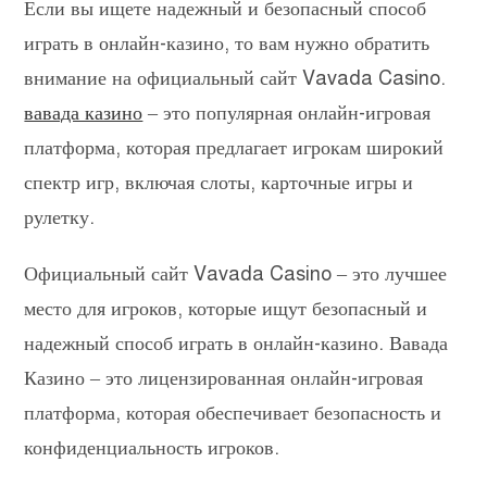
Если вы ищете надежный и безопасный способ
играть в онлайн-казино, то вам нужно обратить
внимание на официальный сайт Vavada Casino.
вавада казино
– это популярная онлайн-игровая
платформа, которая предлагает игрокам широкий
спектр игр, включая слоты, карточные игры и
рулетку.
Официальный сайт Vavada Casino – это лучшее
место для игроков, которые ищут безопасный и
надежный способ играть в онлайн-казино. Вавада
Казино – это лицензированная онлайн-игровая
платформа, которая обеспечивает безопасность и
конфиденциальность игроков.