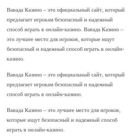
Вавада Казино – это официальный сайт, который
предлагает игрокам безопасный и надежный
способ играть в онлайн-казино. Вавада Казино –
это лучшее место для игроков, которые ищут
безопасный и надежный способ играть в онлайн-
казино.
Вавада Казино – это официальный сайт, который
предлагает игрокам безопасный и надежный
способ играть в онлайн-казино.
Вавада Казино – это лучшее место для игроков,
которые ищут безопасный и надежный способ
играть в онлайн-казино.