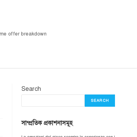
ome offer breakdown
Search
SEARCH
সাম্প্রতিক প্রকাশনাসমূহ