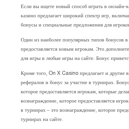
Если вы ищете новый способ играть в онлайн-к
казино предлагает широкий спектр игр, включая
бонусы и специальные предложения для игроко
Один из наиболее популярных типов бонусов в 
предоставляется новым игрокам. Это дополните
для игры в любые игры на сайте. Бонус приветс
Кроме того, On X Casino предлагает и другие в
рефералов и бонус за участие в турнирах. Бону
которое предоставляется игрокам, которые делаю
вознаграждение, которое предоставляется игрок
в турнирах – это вознаграждение, которое пред
турнирах на сайте.