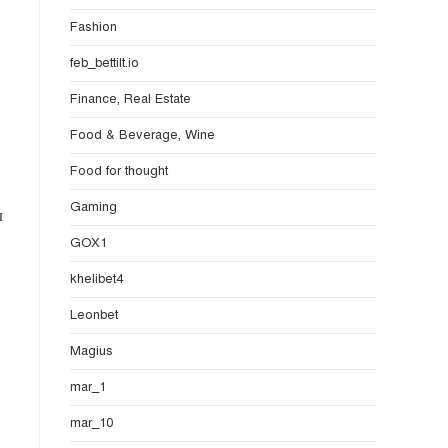
Fashion
feb_bettilt.io
Finance, Real Estate
Food & Beverage, Wine
Food for thought
Gaming
ы
GOX1
khelibet4
Leonbet
Magius
mar_1
mar_10