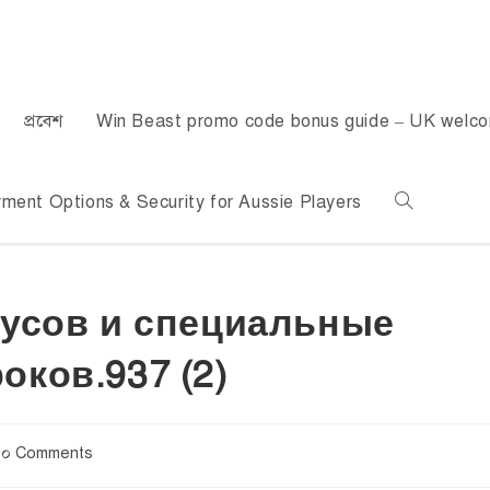
প্রবেশ
Win Beast promo code bonus guide – UK welc
ent Options & Security for Aussie Players
нусов и специальные
оков.937 (2)
০ Comments