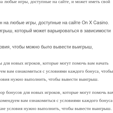
на любые игры, доступные на сайте, и может иметь свой
н на любые игры, доступные на сайте On X Casino.
игрыш, который может варьироваться в зависимости
овия, чтобы можно было вывести выигрыш,
ы для новых игроков, которые могут помочь вам начать
ем вам ознакомиться с условиями каждого бонуса, чтобы
словия нужно выполнить, чтобы вывести выигрыш.
ор бонусов для новых игроков, которые могут помочь ва
комендуем вам ознакомиться с условиями каждого бонуса
акие условия нужно выполнить, чтобы вывести выигрыш.