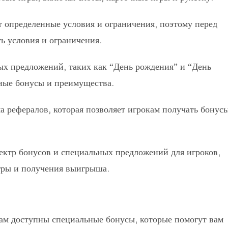
 определенные условия и ограничения, поэтому перед
ь условия и ограничения.
ых предложений, таких как “День рождения” и “День
ные бонусы и преимущества.
а рефералов, которая позволяет игрокам получать бонус
ектр бонусов и специальных предложений для игроков,
гры и получения выигрыша.
вам доступны специальные бонусы, которые помогут вам