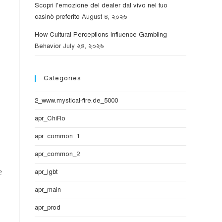
Scopri l'emozione del dealer dal vivo nel tuo
casinò preferito
August ৪, ২০২৬
How Cultural Perceptions Influence Gambling
Behavior
July ২৪, ২০২৬
Categories
2_www.mystical-fire.de_5000
apr_ChiRo
apr_common_1
apr_common_2
е
apr_lgbt
apr_main
apr_prod