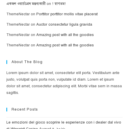
একজন ওয়ার্ডপ্রেস মন্তব্যকারী
on
! স্বাগতম!
ThemeNectar
on
Porttitor porttitor mollis vitae placerat
ThemeNectar
on
Auctor consectetur ligula gravida
ThemeNectar
on
Amazing post with all the goodies
ThemeNectar
on
Amazing post with all the goodies
About The Blog
Lorem ipsum dolor sit amet, consectetur elit porta. Vestibulum ante
justo, volutpat quis porta non, vulputate id diam. Lorem et ipsum
dolor sit amet, consectetur adipiscing elit. Morbi vitae sem in massa
sagittis.
Recent Posts
Le emozioni del gioco scoprire le esperienze con i dealer dal vivo