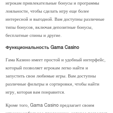
игрокам привлекательные бонусы и программы
лояльности, чтобы сделать игру еще более
интересной и выгодной. Вам доступны различные
типы бонусов, включая депозитные бонусы,
бесплатные спины и другие.
Функциональность Gama Casino
Гама Казино имеет простой и удобный интерфейс,
который позволяет игрокам легко найти и
запустить свои любимые игры. Вам доступны
различные фильтры и сортировки, чтобы найти
игру, которая вам понравится.
Кроме того, Gama Casino предлагает своим