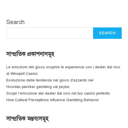
Search
SEARCH
সাম্প্রতিক প্রকাশনাসমূহ
Le emozioni del gioco scoprire le esperienze con i dealer dal vivo
di Winspirit Casino
Evoluzione delle tendenze nel gioco d'azzardo nel
Hvordan påvirker gambling vår psyke
Scopri l'emozione del dealer dal vivo nel tuo casinò preferito
How Cultural Perceptions Influence Gambling Behavior
সাম্প্রতিক মন্তব্যসমূহ