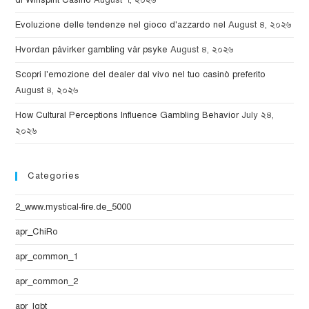
di Winspirit Casino
August ৭, ২০২৬
Evoluzione delle tendenze nel gioco d'azzardo nel
August ৪, ২০২৬
Hvordan påvirker gambling vår psyke
August ৪, ২০২৬
Scopri l'emozione del dealer dal vivo nel tuo casinò preferito
August ৪, ২০২৬
How Cultural Perceptions Influence Gambling Behavior
July ২৪,
২০২৬
Categories
2_www.mystical-fire.de_5000
apr_ChiRo
apr_common_1
apr_common_2
apr_lgbt