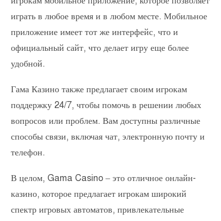
игрокам мобильное приложение, которое позволяет
играть в любое время и в любом месте. Мобильное
приложение имеет тот же интерфейс, что и
официальный сайт, что делает игру еще более
удобной.
Гама Казино также предлагает своим игрокам
поддержку 24/7, чтобы помочь в решении любых
вопросов или проблем. Вам доступны различные
способы связи, включая чат, электронную почту и
телефон.
В целом, Gama Casino – это отличное онлайн-
казино, которое предлагает игрокам широкий
спектр игровых автоматов, привлекательные