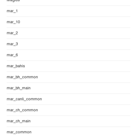
Magius
mar_1
mar_10
mar_2
mar_3
mar_6
mar_bahis
mar_bh_common
mar_bh_main
mar_canli_common
mar_ch_common
mar_ch_main
mar_common