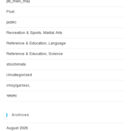
pb_main_may
Post
public
Recreation & Sports, Martial Arts
Reference & Education, Language
Reference & Education, Science
stoichimata
Uncategorized
στοιχηματικες
অন্যান্য
Archives
August 2026