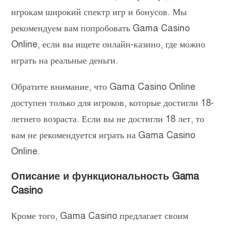
игрокам широкий спектр игр и бонусов. Мы
рекомендуем вам попробовать Gama Casino
Online, если вы ищете онлайн-казино, где можно
играть на реальные деньги.
Обратите внимание, что Gama Casino Online
доступен только для игроков, которые достигли 18-
летнего возраста. Если вы не достигли 18 лет, то
вам не рекомендуется играть на Gama Casino
Online.
Описание и функциональность Gama
Casino
Кроме того, Gama Casino предлагает своим