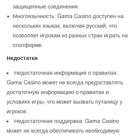
защищенные соединения.
Многоязычность: Gama Casino доступен на
нескольких языках, включая русский, что
позволяет игрокам из разных стран играть на
платформе.
Недостатки
Недостаточная информация о правилах:
Gama Casino может не всегда предоставлять
достаточную информацию о правилах и
условиях игры, что может вызвать путаницу у
игроков.
Недостаточная поддержка: Gama Casino
может не всегда обеспечивать необходимую