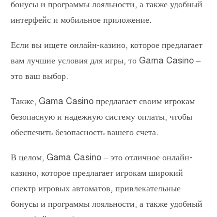
бонусы и программы лояльности, а также удобный
интерфейс и мобильное приложение.
Если вы ищете онлайн-казино, которое предлагает
вам лучшие условия для игры, то Gama Casino –
это ваш выбор.
Также, Gama Casino предлагает своим игрокам
безопасную и надежную систему оплаты, чтобы
обеспечить безопасность вашего счета.
В целом, Gama Casino – это отличное онлайн-
казино, которое предлагает игрокам широкий
спектр игровых автоматов, привлекательные
бонусы и программы лояльности, а также удобный