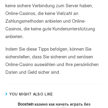
keine sichere Verbindung zum Server haben,
Online-Casinos, die keine Vielzahl an
Zahlungsmethoden anbieten und Online-
Casinos, die keine gute Kundenunterstützung
anbieten.
Indem Sie diese Tipps befolgen, können Sie
sicherstellen, dass Sie sicheren und seriösen
Online-Casino auswählen und Ihre persönlichen
Daten und Geld sicher sind.
YOU MIGHT ALSO LIKE
Boostwin казино как начать играть без