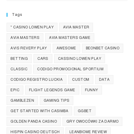
Tags
" CASINO LOWEN PLAY
AVIA MASTER
AVIA MASTERS
AVIA MASTERS GAME
AVIS REVERY PLAY
AWESOME
BEONBET CASINO
BETTING
CARS
CASSINO LOWEN PLAY
CLASSIC
CODIGO PROMOCIONAL SPORTIUM
CODIGO REGISTRO LUCKIA
CUSTOM
DATA
EPIC
FLIGHT LEGENDS GAME
FUNNY
GAMBLEZEN
GAMING TIPS
GET STARTED WITH CASIMBA
GGBET
GOLDEN PANDA CASINO
GRY OWOCÓWKI ZA DARMO
HISPIN CASINO DEUTSCH
LEANBIOME REVIEW