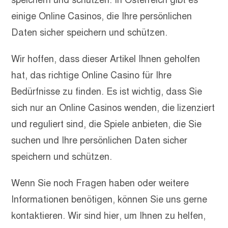
speichern und schützen. In Österreich gibt es
einige Online Casinos, die Ihre persönlichen
Daten sicher speichern und schützen.
Wir hoffen, dass dieser Artikel Ihnen geholfen
hat, das richtige Online Casino für Ihre
Bedürfnisse zu finden. Es ist wichtig, dass Sie
sich nur an Online Casinos wenden, die lizenziert
und reguliert sind, die Spiele anbieten, die Sie
suchen und Ihre persönlichen Daten sicher
speichern und schützen.
Wenn Sie noch Fragen haben oder weitere
Informationen benötigen, können Sie uns gerne
kontaktieren. Wir sind hier, um Ihnen zu helfen,