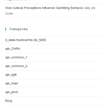
How Cultural Perceptions Influence Gambling Behavior
July ২৪,
২০২৬
Categories
2_www.mystical-fire.de_5000
apr_ChiRo
apr_common_1
apr_common_2
apr_lgbt
apr_main
apr_prod
Blog