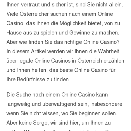
Ihnen vertraut und sicher ist, sind Sie nicht allein.
Viele Österreicher suchen nach einem Online
Casino, das ihnen die Möglichkeit bietet, von zu
Hause aus zu spielen und Gewinne zu machen.
Aber wie finden Sie das richtige Online Casino?
In diesem Artikel werden wir Ihnen die Wahrheit
über legale Online Casinos in Österreich erzählen
und Ihnen helfen, das beste Online Casino für
Ihre Bedürfnisse zu finden.
Die Suche nach einem Online Casino kann
langweilig und überwältigend sein, insbesondere
wenn Sie nicht wissen, wo Sie beginnen sollen.
Aber keine Sorge, wir sind hier, um Ihnen zu