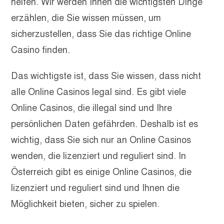
helfen. Wir werden Ihnen die wichtigsten Dinge
erzählen, die Sie wissen müssen, um
sicherzustellen, dass Sie das richtige Online
Casino finden.
Das wichtigste ist, dass Sie wissen, dass nicht
alle Online Casinos legal sind. Es gibt viele
Online Casinos, die illegal sind und Ihre
persönlichen Daten gefährden. Deshalb ist es
wichtig, dass Sie sich nur an Online Casinos
wenden, die lizenziert und reguliert sind. In
Österreich gibt es einige Online Casinos, die
lizenziert und reguliert sind und Ihnen die
Möglichkeit bieten, sicher zu spielen.