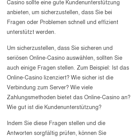
Casino sollte eine gute Kundenunterstützung
anbieten, um sicherzustellen, dass Sie bei
Fragen oder Problemen schnell und effizient
unterstützt werden.
Um sicherzustellen, dass Sie sicheren und
seriösen Online-Casino auswählen, sollten Sie
auch einige Fragen stellen. Zum Beispiel: Ist das
Online-Casino lizenziert? Wie sicher ist die
Verbindung zum Server? Wie viele
Zahlungsmethoden bietet das Online-Casino an?
Wie gut ist die Kundenunterstützung?
Indem Sie diese Fragen stellen und die
Antworten sorgfältig prüfen, können Sie