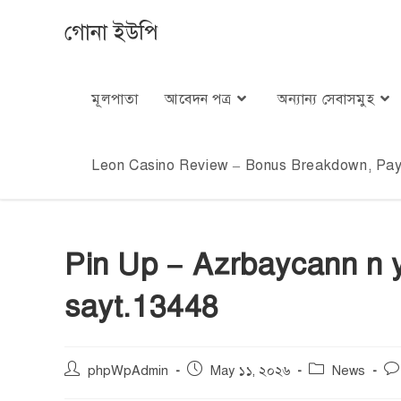
গোনা ইউপি
মূলপাতা
আবেদন পত্র
অন্যান্য সেবাসমুহ
Leon Casino Review – Bonus Breakdown, Paym
Pin Up – Azrbaycann n 
sayt.13448
phpWpAdmin
May ১১, ২০২৬
News