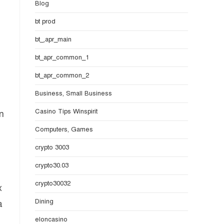
Blog
bt prod
bt_,apr_main
bt_apr_common_1
bt_apr_common_2
Business, Small Business
Casino Tips Winspirit
n
Computers, Games
crypto 3003
crypto30.03
crypto30032
x
Dining
a
eloncasino