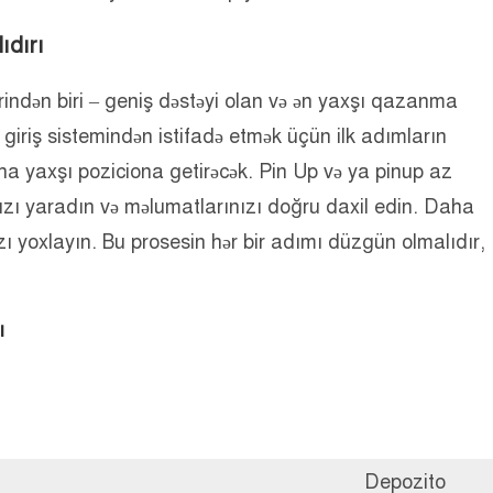
ıdırı
indən biri – geniş dəstəyi olan və ən yaxşı qazanma
 giriş sistemindən istifadə etmək üçün ilk adımların
a yaxşı poziciona getirəcək. Pin Up və ya pinup az
ızı yaradın və məlumatlarınızı doğru daxil edin. Daha
zı yoxlayın. Bu prosesin hər bir adımı düzgün olmalıdır,
ı
Depozito