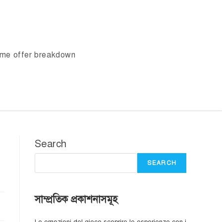
ome offer breakdown
Search
SEARCH
সাম্প্রতিক প্রকাশনাসমূহ