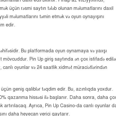
umatları daxil edə bilərlər. Pinap az vəziyyətində,
etmək üçün rəsmi saytın tələb olunan məlumatlarını daxil
liyyəli məlumatlarını təmin etmək və oyun oynayışını
im edir.
səhifəsidir. Bu platformada oyun oynamaya və yaxşı
mövcuddur. Pin Up giriş saytında ən çox istifadə edilə
 canlı oyunlar və 24 saatlik xidmət müraciətlərindən
r üçün geniş qaliblər təqdim edir. Bu, azınlıqda yoxdur.
 100% qazanma hissəsi ilə başlanır. Daha sonra, daha ço
 artırılacaq. Ayrıca, Pin Up Casino-da canlı oyunlar d
ını daha heyecan verici qaytarır.