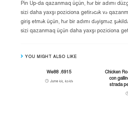
Pin Up-da qazanmaq üçün, hər bir adımı düzgün
sizi daha yaxşı poziciona getirəcək və qazanm
giriş etmək üçün, hər bir adımı dəyişməz şəkildə
sizi qazanmaq üçün daha yaxşı poziciona get
YOU MIGHT ALSO LIKE
We88 .6915
Chicken Roa
con galli
June ২২, ২০২৬
strada pe