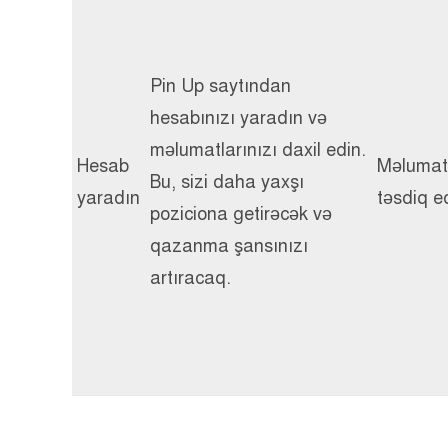
Pin Up saytından
hesabınızı yaradın və
məlumatlarınızı daxil edin.
Hesab
Məlumatl
Bu, sizi daha yaxşı
yaradın
təsdiq e
poziciona getirəcək və
qazanma şansınızı
artıracaq.