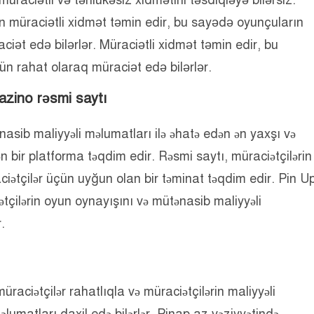
üraciətli və təhlükəsiz xidmətini təsdiqləyə bilərsiz.
n müraciətli xidmət təmin edir, bu sayədə oyunçuların
iət edə bilərlər. Müraciətli xidmət təmin edir, bu
n rahat olaraq müraciət edə bilərlər.
azino rəsmi saytı
sib maliyyəli məlumatları ilə əhatə edən ən yaxşı və
rən bir platforma təqdim edir. Rəsmi saytı, müraciətçilərin
ciətçilər üçün uyğun olan bir təminat təqdim edir. Pin U
tçilərin oyun oynayışını və mütənasib maliyyəli
.
üraciətçilər rahatlıqla və müraciətçilərin maliyyəli