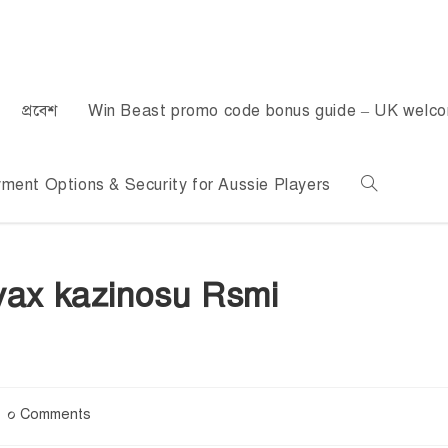
প্রবেশ
Win Beast promo code bonus guide – UK welc
ent Options & Security for Aussie Players
yax kazinosu Rsmi
০ Comments