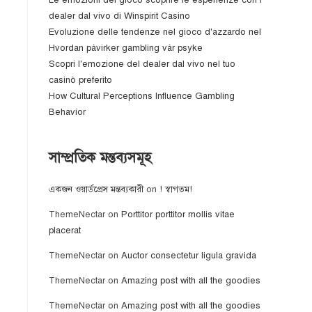
Le emozioni del gioco scoprire le esperienze con i
dealer dal vivo di Winspirit Casino
Evoluzione delle tendenze nel gioco d'azzardo nel
Hvordan påvirker gambling vår psyke
Scopri l'emozione del dealer dal vivo nel tuo
casinò preferito
How Cultural Perceptions Influence Gambling
Behavior
সাম্প্রতিক মন্তব্যসমূহ
একজন ওয়ার্ডপ্রেস মন্তব্যকারী
on
! স্বাগতম!
ThemeNectar
on
Porttitor porttitor mollis vitae
placerat
ThemeNectar
on
Auctor consectetur ligula gravida
ThemeNectar
on
Amazing post with all the goodies
ThemeNectar
on
Amazing post with all the goodies