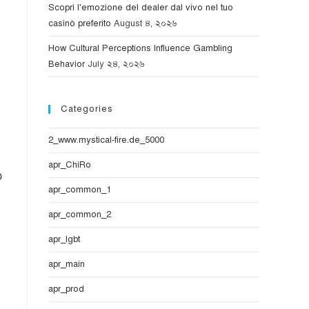
Scopri l'emozione del dealer dal vivo nel tuo
casinò preferito
August ৪, ২০২৬
How Cultural Perceptions Influence Gambling
Behavior
July ২৪, ২০২৬
Categories
2_www.mystical-fire.de_5000
apr_ChiRo
p
apr_common_1
apr_common_2
apr_lgbt
apr_main
apr_prod