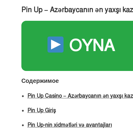
Pin Up – Azərbaycanın ən yaxşı kaz
OYNA
Содержимое
Pin Up Casino – Azərbaycanın ən yaxşı kaz
Pin Up Giriş
Pin Up-nin xidmətləri və avantajları