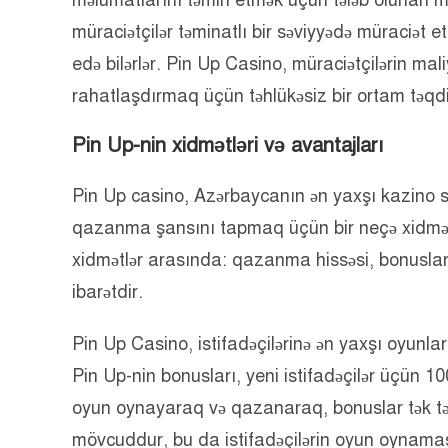
məlumatlarını təmin etmək üçün tələb olunan məl
müraciətçilər təminatlı bir səviyyədə müraciət 
edə bilərlər. Pin Up Casino, müraciətçilərin ma
rahatlaşdırmaq üçün təhlükəsiz bir ortam təqd
Pin Up-nin xidmətləri və avantajları
Pin Up casino, Azərbaycanın ən yaxşı kazino 
qazanma şansını tapmaq üçün bir neçə xidmət 
xidmətlər arasında: qazanma hissəsi, bonuslar,
ibarətdir.
Pin Up Casino, istifadəçilərinə ən yaxşı oyunla
Pin Up-nin bonusları, yeni istifadəçilər üçün
oyun oynayaraq və qazanaraq, bonuslar tək tək
mövcuddur, bu da istifadəçilərin oyun oynamas