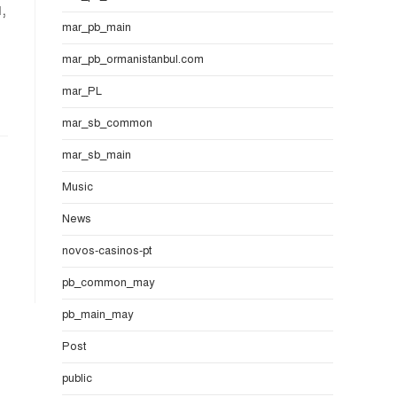
,
mar_pb_main
mar_pb_ormanistanbul.com
mar_PL
mar_sb_common
mar_sb_main
Music
News
novos-casinos-pt
pb_common_may
pb_main_may
Post
public