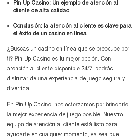
Pin Up Casino: Un ejemplo de atención al
cliente de alta calidad
Conclusión: la atención al cliente es clave para
el éxito de un casino en línea
¿Buscas un casino en línea que se preocupe por
ti? Pin Up Casino es tu mejor opción. Con
atención al cliente disponible 24/7, podrás
disfrutar de una experiencia de juego segura y
divertida.
En Pin Up Casino, nos esforzamos por brindarle
la mejor experiencia de juego posible. Nuestro
equipo de atención al cliente está listo para
ayudarte en cualquier momento, ya sea que