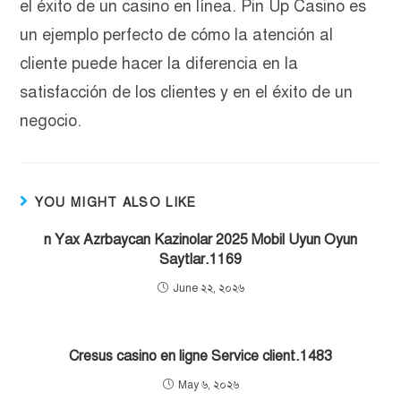
el éxito de un casino en línea. Pin Up Casino es
un ejemplo perfecto de cómo la atención al
cliente puede hacer la diferencia en la
satisfacción de los clientes y en el éxito de un
negocio.
YOU MIGHT ALSO LIKE
n Yax Azrbaycan Kazinolar 2025 Mobil Uyun Oyun
Saytlar.1169
June ২২, ২০২৬
Cresus casino en ligne Service client.1483
May ৬, ২০২৬