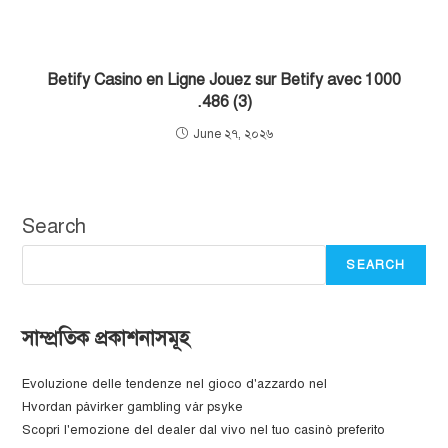
Betify Casino en Ligne Jouez sur Betify avec 1000
.486 (3)
June ২৭, ২০২৬
Search
SEARCH
সাম্প্রতিক প্রকাশনাসমূহ
Evoluzione delle tendenze nel gioco d'azzardo nel
Hvordan påvirker gambling vår psyke
Scopri l'emozione del dealer dal vivo nel tuo casinò preferito