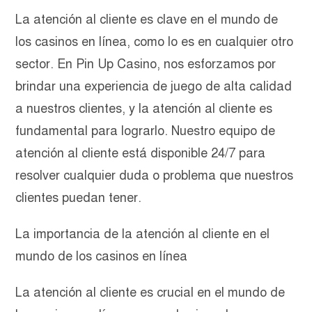
La atención al cliente es clave en el mundo de
los casinos en línea, como lo es en cualquier otro
sector. En Pin Up Casino, nos esforzamos por
brindar una experiencia de juego de alta calidad
a nuestros clientes, y la atención al cliente es
fundamental para lograrlo. Nuestro equipo de
atención al cliente está disponible 24/7 para
resolver cualquier duda o problema que nuestros
clientes puedan tener.
La importancia de la atención al cliente en el
mundo de los casinos en línea
La atención al cliente es crucial en el mundo de