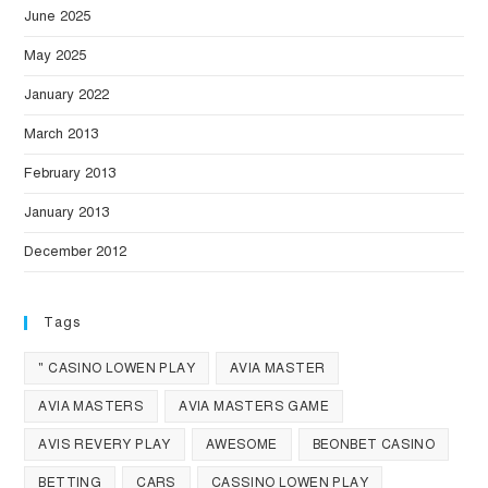
June 2025
May 2025
January 2022
March 2013
February 2013
January 2013
December 2012
Tags
" CASINO LOWEN PLAY
AVIA MASTER
AVIA MASTERS
AVIA MASTERS GAME
AVIS REVERY PLAY
AWESOME
BEONBET CASINO
BETTING
CARS
CASSINO LOWEN PLAY