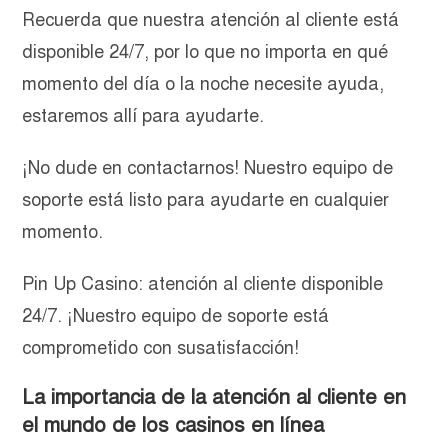
Recuerda que nuestra atención al cliente está
disponible 24/7, por lo que no importa en qué
momento del día o la noche necesite ayuda,
estaremos allí para ayudarte.
¡No dude en contactarnos! Nuestro equipo de
soporte está listo para ayudarte en cualquier
momento.
Pin Up Casino: atención al cliente disponible
24/7. ¡Nuestro equipo de soporte está
comprometido con susatisfacción!
La importancia de la atención al cliente en
el mundo de los casinos en línea