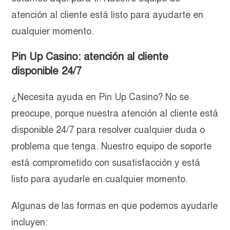
atención al cliente está listo para ayudarte en
cualquier momento.
Pin Up Casino: atención al cliente
disponible 24/7
¿Necesita ayuda en Pin Up Casino? No se
preocupe, porque nuestra atención al cliente está
disponible 24/7 para resolver cualquier duda o
problema que tenga. Nuestro equipo de soporte
está comprometido con susatisfacción y está
listo para ayudarle en cualquier momento.
Algunas de las formas en que podemos ayudarle
incluyen: