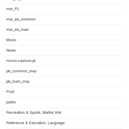
mar_PL
mar_sb_common
mar_sb_main
Music
News
novos-casinos-pt
pb_common_may
pb_main_may
Post
public
Recreation & Sports, Martial Arts
Reference & Education, Language