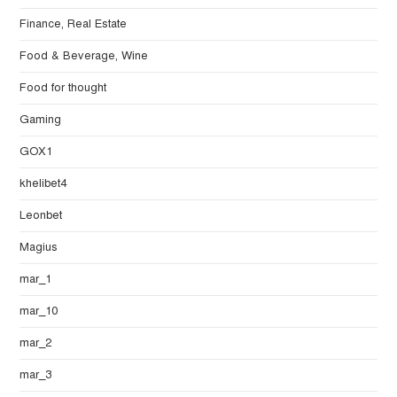
Finance, Real Estate
Food & Beverage, Wine
Food for thought
Gaming
GOX1
khelibet4
Leonbet
Magius
mar_1
mar_10
mar_2
mar_3