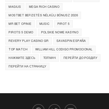
MAGIUS
MEGA RICH CASINO
MOSTBET BEFIZETÉS NÉLKÜLI BÓNUSZ 2026
MR BET OPINIE
MUSIC
PIROT 5
PIROTS 5 DEMO
POLSKIE NOWE KASYNO
REVERY PLAY CASINO GR
SAVASPIN ESPAÑA
TOP MATCH
WILLIAM HILL CODIGO PROMOCIONAL
НАЖМИТЕ ЗДЕСЬ
ТОПМАЧ
ПЕРЕЙТИ ДО РОЗДІЛУ
ПЕРЕЙТИ НА СТРАНИЦУ