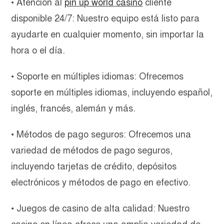
• Atención al
pin up world casino
cliente
disponible 24/7: Nuestro equipo está listo para
ayudarte en cualquier momento, sin importar la
hora o el día.
• Soporte en múltiples idiomas: Ofrecemos
soporte en múltiples idiomas, incluyendo español,
inglés, francés, alemán y más.
• Métodos de pago seguros: Ofrecemos una
variedad de métodos de pago seguros,
incluyendo tarjetas de crédito, depósitos
electrónicos y métodos de pago en efectivo.
• Juegos de casino de alta calidad: Nuestro