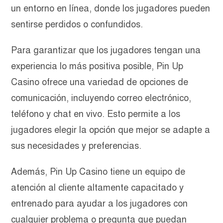
un entorno en línea, donde los jugadores pueden
sentirse perdidos o confundidos.
Para garantizar que los jugadores tengan una
experiencia lo más positiva posible, Pin Up
Casino ofrece una variedad de opciones de
comunicación, incluyendo correo electrónico,
teléfono y chat en vivo. Esto permite a los
jugadores elegir la opción que mejor se adapte a
sus necesidades y preferencias.
Además, Pin Up Casino tiene un equipo de
atención al cliente altamente capacitado y
entrenado para ayudar a los jugadores con
cualquier problema o pregunta que puedan