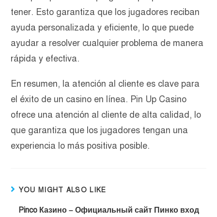
tener. Esto garantiza que los jugadores reciban
ayuda personalizada y eficiente, lo que puede
ayudar a resolver cualquier problema de manera
rápida y efectiva.
En resumen, la atención al cliente es clave para
el éxito de un casino en línea. Pin Up Casino
ofrece una atención al cliente de alta calidad, lo
que garantiza que los jugadores tengan una
experiencia lo más positiva posible.
YOU MIGHT ALSO LIKE
Pinco Казино – Официальный сайт Пинко вход