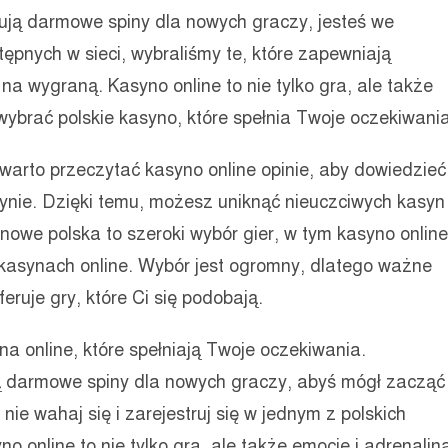
erują darmowe spiny dla nowych graczy, jesteś we
ępnych w sieci, wybraliśmy te, które zapewniają
a wygraną. Kasyno online to nie tylko gra, ale także
wybrać polskie kasyno, które spełnia Twoje oczekiwania
 warto przeczytać kasyno online opinie, aby dowiedzieć
synie. Dzięki temu, możesz uniknąć nieuczciwych kasyn 
nowe polska to szeroki wybór gier, w tym kasyno online
 kasynach online. Wybór jest ogromny, dlatego ważne
feruje gry, które Ci się podobają.
a online, które spełniają Twoje oczekiwania.
ją darmowe spiny dla nowych graczy, abyś mógł zacząć
ie wahaj się i zarejestruj się w jednym z polskich
no online to nie tylko gra, ale także emocje i adrenalin