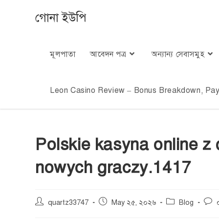
গোনা ইউপি
মূলপাতা
আবেদন পত্র
অন্যান্য সেবাসমুহ
Leon Casino Review – Bonus Breakdown, Paym
Polskie kasyna online z
nowych graczy.1417
quartz33747
May ২৫, ২০২৬
Blog