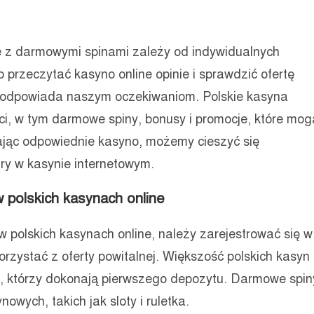
e z darmowymi spinami zależy od indywidualnych
o przeczytać kasyno online opinie i sprawdzić ofertę
iej odpowiada naszym oczekiwaniom. Polskie kasyna
zyści, w tym darmowe spiny, bonusy i promocje, które mog
jąc odpowiednie kasyno, możemy cieszyć się
y w kasynie internetowym.
 polskich kasynach online
 polskich kasynach online, należy zarejestrować się w
korzystać z oferty powitalnej. Większość polskich kasyn
, którzy dokonają pierwszego depozytu. Darmowe spin
wych, takich jak sloty i ruletka.