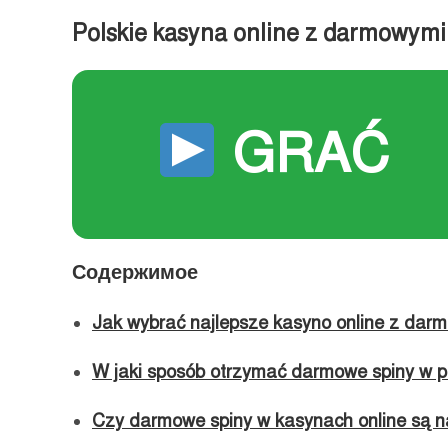
Polskie kasyna online z darmowymi
GRAĆ
Содержимое
Jak wybrać najlepsze kasyno online z dar
W jaki sposób otrzymać darmowe spiny w po
Czy darmowe spiny w kasynach online są