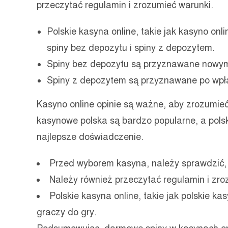
przeczytać regulamin i zrozumieć warunki.
Polskie kasyna online, takie jak kasyno on
spiny bez depozytu i spiny z depozytem.
Spiny bez depozytu są przyznawane nowym 
Spiny z depozytem są przyznawane po wpłac
Kasyno online opinie są ważne, aby zrozumieć,
kasynowe polska są bardzo popularne, a pols
najlepsze doświadczenie.
Przed wyborem kasyna, należy sprawdzić, c
Należy również przeczytać regulamin i zro
Polskie kasyna online, takie jak polskie ka
graczy do gry.