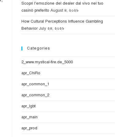
Scopri l'emozione del dealer dal vivo nel tuo
casinò preferito
August ৪, ২০২৬
How Cultural Perceptions Influence Gambling
Behavior
July ২৪, ২০২৬
Categories
2_www.mystical-fire.de_5000
apr_ChiRo
apr_common_1
apr_common_2
apr_lgbt
apr_main
apr_prod