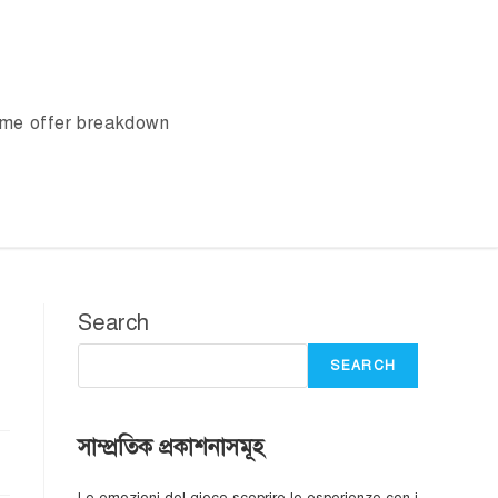
ome offer breakdown
Search
SEARCH
সাম্প্রতিক প্রকাশনাসমূহ