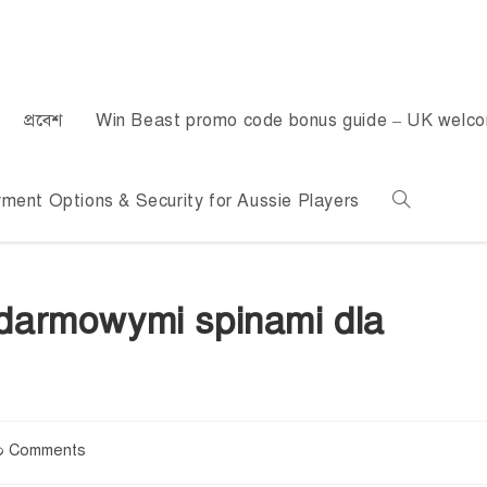
প্রবেশ
Win Beast promo code bonus guide – UK welc
ent Options & Security for Aussie Players
 darmowymi spinami dla
০ Comments