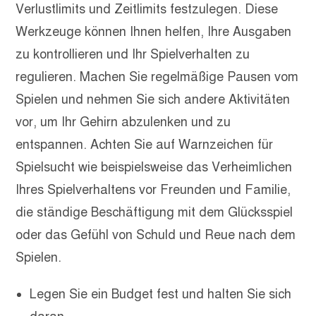
Verlustlimits und Zeitlimits festzulegen. Diese
Werkzeuge können Ihnen helfen, Ihre Ausgaben
zu kontrollieren und Ihr Spielverhalten zu
regulieren. Machen Sie regelmäßige Pausen vom
Spielen und nehmen Sie sich andere Aktivitäten
vor, um Ihr Gehirn abzulenken und zu
entspannen. Achten Sie auf Warnzeichen für
Spielsucht wie beispielsweise das Verheimlichen
Ihres Spielverhaltens vor Freunden und Familie,
die ständige Beschäftigung mit dem Glücksspiel
oder das Gefühl von Schuld und Reue nach dem
Spielen.
Legen Sie ein Budget fest und halten Sie sich