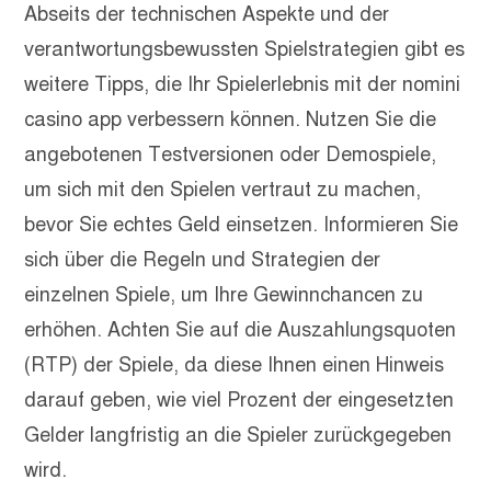
Abseits der technischen Aspekte und der
verantwortungsbewussten Spielstrategien gibt es
weitere Tipps, die Ihr Spielerlebnis mit der nomini
casino app verbessern können. Nutzen Sie die
angebotenen Testversionen oder Demospiele,
um sich mit den Spielen vertraut zu machen,
bevor Sie echtes Geld einsetzen. Informieren Sie
sich über die Regeln und Strategien der
einzelnen Spiele, um Ihre Gewinnchancen zu
erhöhen. Achten Sie auf die Auszahlungsquoten
(RTP) der Spiele, da diese Ihnen einen Hinweis
darauf geben, wie viel Prozent der eingesetzten
Gelder langfristig an die Spieler zurückgegeben
wird.