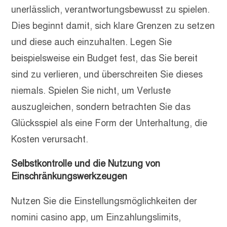
unerlässlich, verantwortungsbewusst zu spielen.
Dies beginnt damit, sich klare Grenzen zu setzen
und diese auch einzuhalten. Legen Sie
beispielsweise ein Budget fest, das Sie bereit
sind zu verlieren, und überschreiten Sie dieses
niemals. Spielen Sie nicht, um Verluste
auszugleichen, sondern betrachten Sie das
Glücksspiel als eine Form der Unterhaltung, die
Kosten verursacht.
Selbstkontrolle und die Nutzung von
Einschränkungswerkzeugen
Nutzen Sie die Einstellungsmöglichkeiten der
nomini casino app, um Einzahlungslimits,