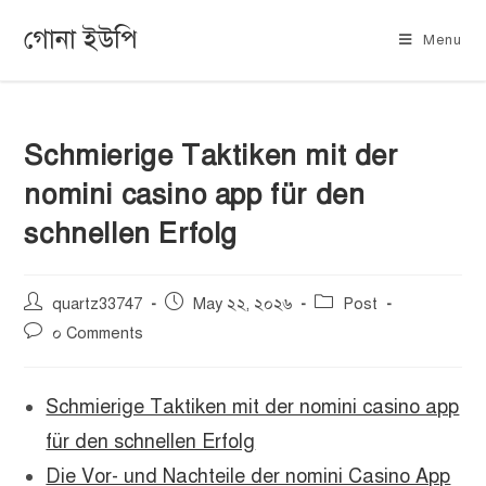
গোনা ইউপি
Menu
Schmierige Taktiken mit der
nomini casino app für den
schnellen Erfolg
quartz33747
May ২২, ২০২৬
Post
০ Comments
Schmierige Taktiken mit der nomini casino app
für den schnellen Erfolg
Die Vor- und Nachteile der nomini Casino App