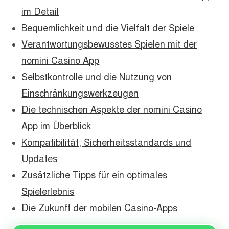
im Detail
Bequemlichkeit und die Vielfalt der Spiele
Verantwortungsbewusstes Spielen mit der
nomini Casino App
Selbstkontrolle und die Nutzung von
Einschränkungswerkzeugen
Die technischen Aspekte der nomini Casino
App im Überblick
Kompatibilität, Sicherheitsstandards und
Updates
Zusätzliche Tipps für ein optimales
Spielerlebnis
Die Zukunft der mobilen Casino-Apps