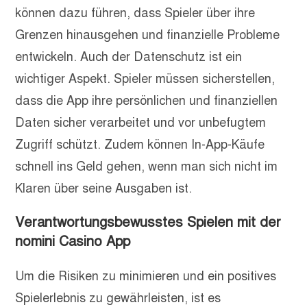
können dazu führen, dass Spieler über ihre
Grenzen hinausgehen und finanzielle Probleme
entwickeln. Auch der Datenschutz ist ein
wichtiger Aspekt. Spieler müssen sicherstellen,
dass die App ihre persönlichen und finanziellen
Daten sicher verarbeitet und vor unbefugtem
Zugriff schützt. Zudem können In-App-Käufe
schnell ins Geld gehen, wenn man sich nicht im
Klaren über seine Ausgaben ist.
Verantwortungsbewusstes Spielen mit der
nomini Casino App
Um die Risiken zu minimieren und ein positives
Spielerlebnis zu gewährleisten, ist es