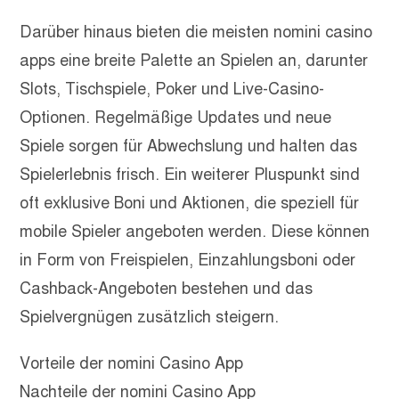
Darüber hinaus bieten die meisten nomini casino
apps eine breite Palette an Spielen an, darunter
Slots, Tischspiele, Poker und Live-Casino-
Optionen. Regelmäßige Updates und neue
Spiele sorgen für Abwechslung und halten das
Spielerlebnis frisch. Ein weiterer Pluspunkt sind
oft exklusive Boni und Aktionen, die speziell für
mobile Spieler angeboten werden. Diese können
in Form von Freispielen, Einzahlungsboni oder
Cashback-Angeboten bestehen und das
Spielvergnügen zusätzlich steigern.
Vorteile der nomini Casino App
Nachteile der nomini Casino App