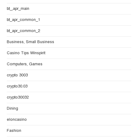
bt_,apr_main
bt_apr_common_1
bt_apr_common_2
Business, Small Business
Casino Tips Winspirit
Computers, Games
crypto 3003
crypto30.03
crypto30032
Dining
eloncasino
Fashion