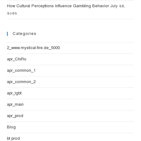
How Cultural Perceptions Influence Gambling Behavior
July ২৪,
২০২৬
Categories
2_www.mystical-fire.de_5000
apr_ChiRo
apr_common_1
apr_common_2
apr_lgbt
apr_main
apr_prod
Blog
bt prod