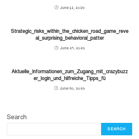
June ১২, ২০২৬
Strategic_risks_within_the_chicken_road_game_reve
al_surprising_behavioral_patter
June ২৭, ২০২৬
Aktuelle_Informationen_zum_Zugang_mit_crazybuzz
er_login_und_hilfreiche_Tipps_fü
June ৩০, ২০২৬
Search
SEARCH