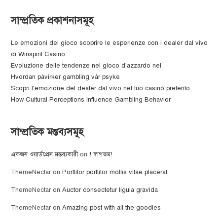
সাম্প্রতিক প্রকাশনাসমূহ
Le emozioni del gioco scoprire le esperienze con i dealer dal vivo
di Winspirit Casino
Evoluzione delle tendenze nel gioco d'azzardo nel
Hvordan påvirker gambling vår psyke
Scopri l'emozione del dealer dal vivo nel tuo casinò preferito
How Cultural Perceptions Influence Gambling Behavior
সাম্প্রতিক মন্তব্যসমূহ
একজন ওয়ার্ডপ্রেস মন্তব্যকারী
on
! স্বাগতম!
ThemeNectar
on
Porttitor porttitor mollis vitae placerat
ThemeNectar
on
Auctor consectetur ligula gravida
ThemeNectar
on
Amazing post with all the goodies