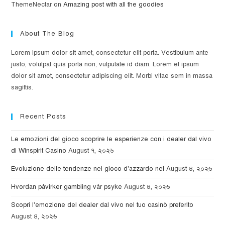
ThemeNectar
on
Amazing post with all the goodies
About The Blog
Lorem ipsum dolor sit amet, consectetur elit porta. Vestibulum ante
justo, volutpat quis porta non, vulputate id diam. Lorem et ipsum
dolor sit amet, consectetur adipiscing elit. Morbi vitae sem in massa
sagittis.
Recent Posts
Le emozioni del gioco scoprire le esperienze con i dealer dal vivo
di Winspirit Casino
August ৭, ২০২৬
Evoluzione delle tendenze nel gioco d'azzardo nel
August ৪, ২০২৬
Hvordan påvirker gambling vår psyke
August ৪, ২০২৬
Scopri l'emozione del dealer dal vivo nel tuo casinò preferito
August ৪, ২০২৬