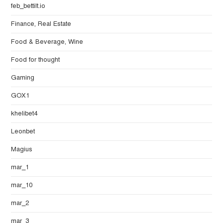
feb_bettilt.io
Finance, Real Estate
Food & Beverage, Wine
Food for thought
Gaming
GOX1
khelibet4
Leonbet
Magius
mar_1
mar_10
mar_2
mar_3