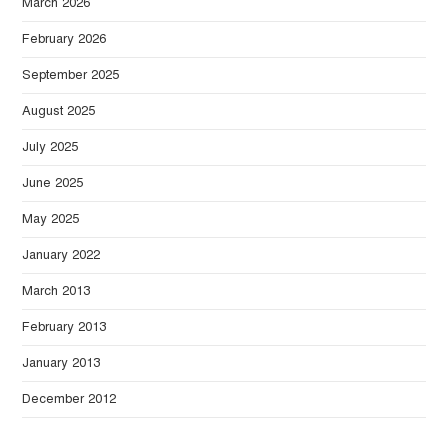
March 2026
February 2026
September 2025
August 2025
July 2025
June 2025
May 2025
January 2022
March 2013
February 2013
January 2013
December 2012