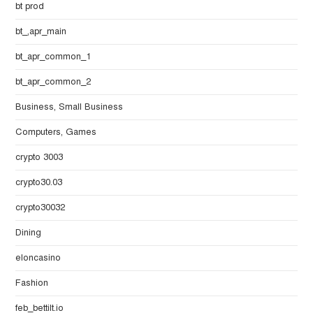
bt prod
bt_,apr_main
bt_apr_common_1
bt_apr_common_2
Business, Small Business
Computers, Games
crypto 3003
crypto30.03
crypto30032
Dining
eloncasino
Fashion
feb_bettilt.io