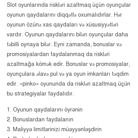
Slot oyunlarında riskləri azaltmaq üçün oyunçular
oyunun qaydalarını diqqətlə oxumalıdırlar. Hər
oyunun özünə xas qaydaları və xüsusiyyətləri
vardır. Oyunun qaydalarını bilən oyunçular daha
təbilli oynaya bilər. Eyni zamanda, bonuslar və
promosiyalardan faydalanmaq da riskləri
azaltmağa kömək edir. Bonuslar və promosiyalar,
oyunçulara əlavə pul və ya oyun imkanları təqdim
edir. «pinko» oyununda da riskləri azaltmaq üçün
bu strategiyalar faydalıdır.
Oyunun qaydalarını öyrənin
Bonuslardan faydalanın
Maliyyə limitlərinizi müəyyənləşdirin