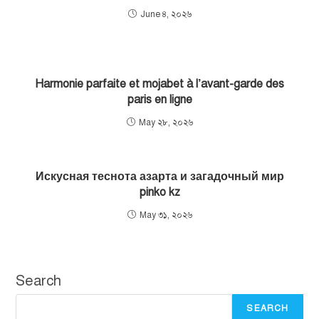
June ৪, ২০২৬
Harmonie parfaite et mojabet à l’avant-garde des
paris en ligne
May ২৮, ২০২৬
Искусная теснота азарта и загадочный мир
pinko kz
May ৩১, ২০২৬
Search
SEARCH