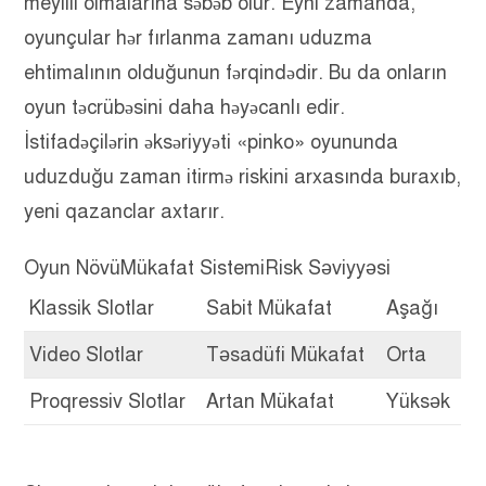
meyilli olmalarına səbəb olur. Eyni zamanda,
oyunçular hər fırlanma zamanı uduzma
ehtimalının olduğunun fərqindədir. Bu da onların
oyun təcrübəsini daha həyəcanlı edir.
İstifadəçilərin əksəriyyəti «pinko» oyununda
uduzduğu zaman itirmə riskini arxasında buraxıb,
yeni qazanclar axtarır.
Oyun NövüMükafat SistemiRisk Səviyyəsi
Klassik Slotlar
Sabit Mükafat
Aşağı
Video Slotlar
Təsadüfi Mükafat
Orta
Proqressiv Slotlar
Artan Mükafat
Yüksək