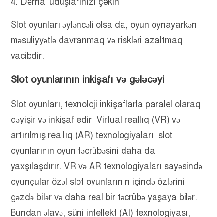
Dərhal uduşlarınızı çəkin
Slot oyunları əyləncəli olsa da, oyun oynayarkən
məsuliyyətlə davranmaq və riskləri azaltmaq
vacibdir.
Slot oyunlarının inkişafı və gələcəyi
Slot oyunları, texnoloji inkişaflarla paralel olaraq
dəyişir və inkişaf edir. Virtual reallıq (VR) və
artırılmış reallıq (AR) texnologiyaları, slot
oyunlarının oyun təcrübəsini daha da
yaxşılaşdırır. VR və AR texnologiyaları sayəsində
oyunçular özəl slot oyunlarının içində özlərini
gəzdə bilər və daha real bir təcrübə yaşaya bilər.
Bundan əlavə, süni intellekt (AI) texnologiyası,