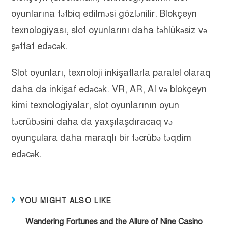
oyunlarına tətbiq edilməsi gözlənilir. Blokçeyn
texnologiyası, slot oyunlarını daha təhlükəsiz və
şəffaf edəcək.
Slot oyunları, texnoloji inkişaflarla paralel olaraq
daha da inkişaf edəcək. VR, AR, AI və blokçeyn
kimi texnologiyalar, slot oyunlarının oyun
təcrübəsini daha da yaxşılaşdıracaq və
oyunçulara daha maraqlı bir təcrübə təqdim
edəcək.
YOU MIGHT ALSO LIKE
Wandering Fortunes and the Allure of Nine Casino