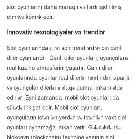
slot oyunlarını daha maraqlı və fərdiləşdirilmiş
etməyə kömək edir.
Innovativ texnologiyalar və trendlər
Slot oyunlarındakı ən son trendlərdən biri canlı
diler oyunlarıdır. Canlı diler oyunları, oyunçulara
real kazino atmosferini yaşatır. Canlı diler
oyunlarında oyunlar real dilerlər tərəfindən aparılır
və oyunçular dilerlərlə əlaqə qurma imkanı əldə
edirlər. Eyni zamanda, mobil slot oyunları da
sürətlə inkişaf edir. Mobil slot oyunları,
oyunçuların istənilən yerdən və istənilən vaxt slot
oyunları oynamağa imkan verir. Gələcəkdə isə
blokçeyn (blockchain) texnologiyasının slot