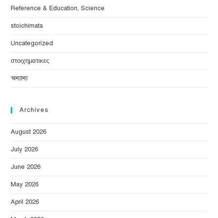
Reference & Education, Science
stoichimata
Uncategorized
στοιχηματικες
অন্যান্য
Archives
August 2026
July 2026
June 2026
May 2026
April 2026