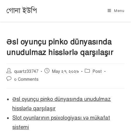
গোনা ইউপি
Menu
Əsl oyunçu pinko dünyasında
unudulmaz hisslərlə qarşılaşır
quartz33747
May ২৭, ২০২৬
Post
০ Comments
Əsl oyunçu pinko dünyasında unudulmaz
hisslərlə qarşılaşır
Slot oyunlarının psixologiyası və mükafat
sistemi