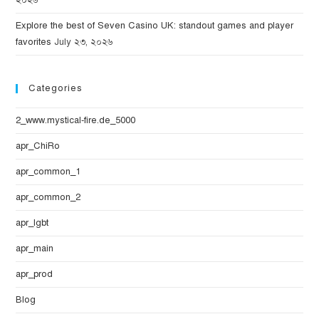
২০২৬
Explore the best of Seven Casino UK: standout games and player
favorites
July ২৩, ২০২৬
Categories
2_www.mystical-fire.de_5000
apr_ChiRo
apr_common_1
apr_common_2
apr_lgbt
apr_main
apr_prod
Blog