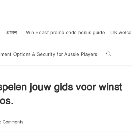
প্রবেশ
Win Beast promo code bonus guide – UK welc
ent Options & Security for Aussie Players
spelen jouw gids voor winst
nos.
০ Comments