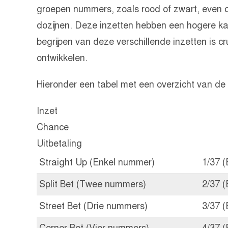
groepen nummers, zoals rood of zwart, even 
dozijnen. Deze inzetten hebben een hogere kan
begrijpen van deze verschillende inzetten is 
ontwikkelen.
Hieronder een tabel met een overzicht van de v
Inzet
Chance
Uitbetaling
Straight Up (Enkel nummer)
1/37 (
Split Bet (Twee nummers)
2/37 (
Street Bet (Drie nummers)
3/37 (