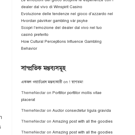
Le emozioni del gioco scoprire le esperienze con i
dealer dal vivo di Winspirit Casino
Evoluzione delle tendenze nel gioco d'azzardo nel
Hvordan påvirker gambling vår psyke
Scopri l'emozione del dealer dal vivo nel tuo
casinò preferito
How Cultural Perceptions Influence Gambling
Behavior
সাম্প্রতিক মন্তব্যসমূহ
একজন ওয়ার্ডপ্রেস মন্তব্যকারী
on
! স্বাগতম!
ThemeNectar
on
Porttitor porttitor mollis vitae
placerat
ThemeNectar
on
Auctor consectetur ligula gravida
n
ThemeNectar
on
Amazing post with all the goodies
s
ThemeNectar
on
Amazing post with all the goodies