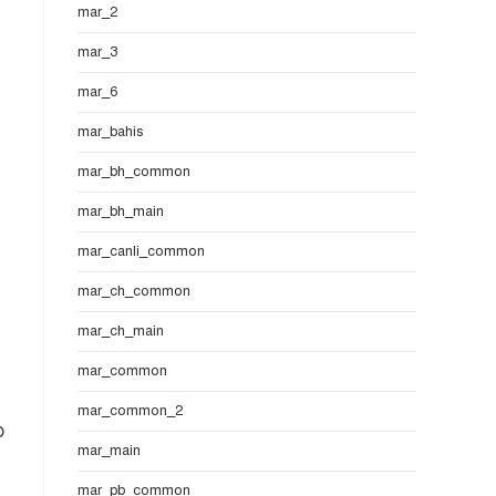
mar_2
mar_3
mar_6
n
mar_bahis
mar_bh_common
mar_bh_main
mar_canli_common
mar_ch_common
mar_ch_main
mar_common
mar_common_2
p
mar_main
mar_pb_common