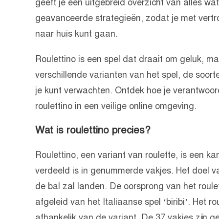
geeft je een uitgebreid overzicht van alles wat
geavanceerde strategieën, zodat je met vertr
naar huis kunt gaan.
Roulettino is een spel dat draait om geluk, m
verschillende varianten van het spel, de soort
je kunt verwachten. Ontdek hoe je verantwoord
roulettino in een veilige online omgeving.
Wat is roulettino precies?
Roulettino, een variant van roulette, is een 
verdeeld is in genummerde vakjes. Het doel va
de bal zal landen. De oorsprong van het rouletti
afgeleid van het Italiaanse spel ‘biribi’. Het r
afhankelijk van de variant. De 37 vakjes zijn 