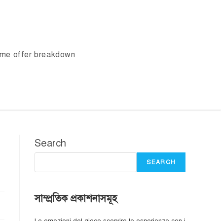
ome offer breakdown
Search
SEARCH
সাম্প্রতিক প্রকাশনাসমূহ