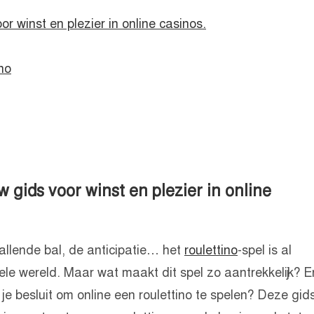
r winst en plezier in online casinos.
ino
 gids voor winst en plezier in online
allende bal, de anticipatie… het
roulettino
-spel is al
ele wereld. Maar wat maakt dit spel zo aantrekkelijk? E
je besluit om online een roulettino te spelen? Deze gid