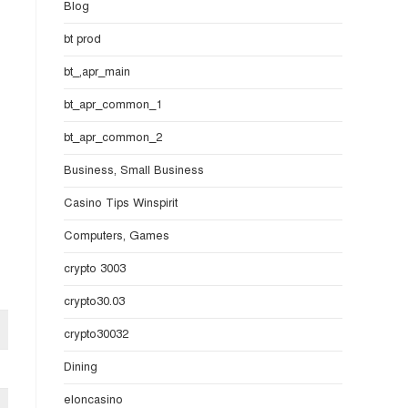
Blog
bt prod
bt_,apr_main
bt_apr_common_1
bt_apr_common_2
Business, Small Business
Casino Tips Winspirit
Computers, Games
crypto 3003
crypto30.03
crypto30032
Dining
eloncasino