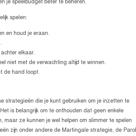
en je speelbudget beter te beheren.
lijk spelen:
len en houd je eraan.
.
achter elkaar.
l niet met de verwachting altijd te winnen.
it de hand loopt.
rse strategieën die je kunt gebruiken om je inzetten te
 Het is belangrijk om te onthouden dat geen enkele
n, maar ze kunnen je wel helpen om slimmer te spelen
ieën zijn onder andere de Martingale strategie, de Parol