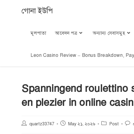
গোনা ইউপি
মূলপাতা
আবেদন পত্র
অন্যান্য সেবাসমুহ
Leon Casino Review – Bonus Breakdown, Paym
Spanningend roulettino 
en plezier in online casi
quartz33747
May ২১, ২০২৬
Post