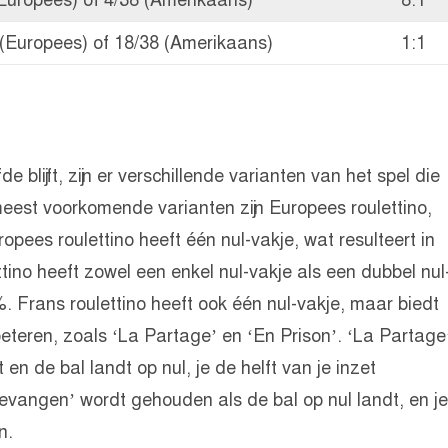
Europees) of 4/38 (Amerikaans)
8:1
 (Europees) of 18/38 (Amerikaans)
1:1
e blijft, zijn er verschillende varianten van het spel die
est voorkomende varianten zijn Europees roulettino,
opees roulettino heeft één nul-vakje, wat resulteert in
ino heeft zowel een enkel nul-vakje als een dubbel nul
. Frans roulettino heeft ook één nul-vakje, maar biedt
beteren, zoals ‘La Partage’ en ‘En Prison’. ‘La Partage
en de bal landt op nul, je de helft van je inzet
‘gevangen’ wordt gehouden als de bal op nul landt, en je
n.