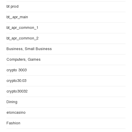
bt prod
bt_,apr_main
bt_apr_common_1
bt_apr_common_2
Business, Small Business
Computers, Games
crypto 3003
crypto30.03
crypto30032
Dining
eloncasino
Fashion