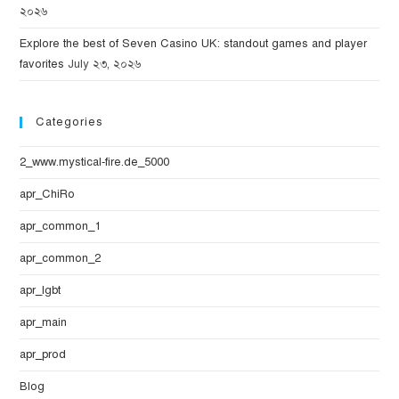
২০২৬
Explore the best of Seven Casino UK: standout games and player
favorites
July ২৩, ২০২৬
Categories
2_www.mystical-fire.de_5000
apr_ChiRo
apr_common_1
apr_common_2
apr_lgbt
apr_main
apr_prod
Blog