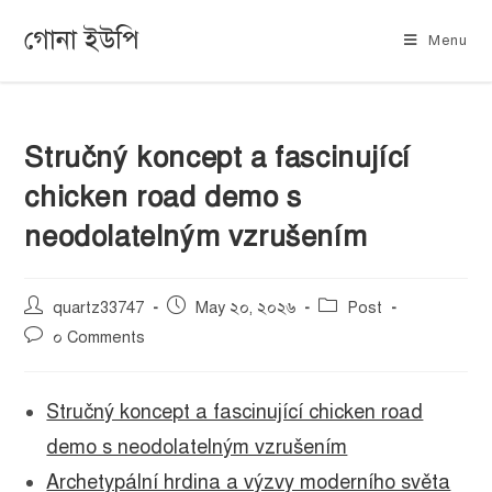
গোনা ইউপি
Menu
Stručný koncept a fascinující
chicken road demo s
neodolatelným vzrušením
quartz33747
May ২০, ২০২৬
Post
০ Comments
Stručný koncept a fascinující chicken road
demo s neodolatelným vzrušením
Archetypální hrdina a výzvy moderního světa