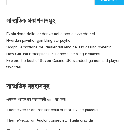
সাম্প্রতিক প্রকাশনাসমূহ
Evoluzione delle tendenze nel gioco d'azzardo nel
Hvordan påvirker gambling vår psyke
Scopri l'emozione del dealer dal vivo nel tuo casinò preferito
How Cultural Perceptions Influence Gambling Behavior
Explore the best of Seven Casino UK: standout games and player
favorites
সাম্প্রতিক মন্তব্যসমূহ
একজন ওয়ার্ডপ্রেস মন্তব্যকারী
on
! স্বাগতম!
ThemeNectar
on
Porttitor porttitor mollis vitae placerat
ThemeNectar
on
Auctor consectetur ligula gravida