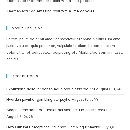
ThemeNectar
on
Amazing post with all the goodies
ThemeNectar
on
Amazing post with all the goodies
About The Blog
Lorem ipsum dolor sit amet, consectetur elit porta. Vestibulum ante
justo, volutpat quis porta non, vulputate id diam. Lorem et ipsum
dolor sit amet, consectetur adipiscing elit. Morbi vitae sem in massa
sagittis.
Recent Posts
Evoluzione delle tendenze nel gioco d'azzardo nel
August ৪, ২০২৬
Hvordan påvirker gambling vår psyke
August ৪, ২০২৬
Scopri l'emozione del dealer dal vivo nel tuo casinò preferito
August ৪, ২০২৬
How Cultural Perceptions Influence Gambling Behavior
July ২৪,