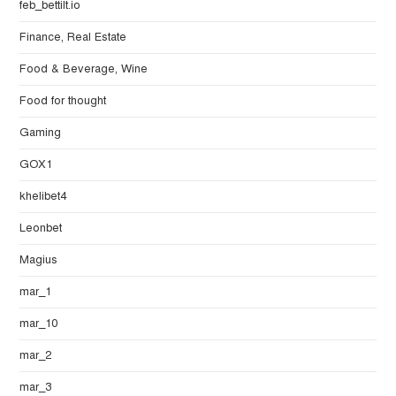
feb_bettilt.io
Finance, Real Estate
Food & Beverage, Wine
Food for thought
Gaming
GOX1
khelibet4
Leonbet
Magius
mar_1
mar_10
mar_2
mar_3