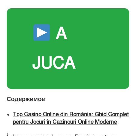
A
JUCA
Содержимое
Top Casino Online din România: Ghid Complet
pentru Jocuri în Cazinouri Online Moderne