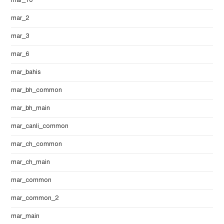
mar_10
mar_2
mar_3
mar_6
mar_bahis
mar_bh_common
mar_bh_main
mar_canli_common
mar_ch_common
mar_ch_main
mar_common
mar_common_2
mar_main