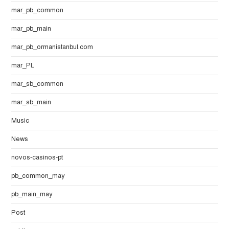
mar_pb_common
mar_pb_main
mar_pb_ormanistanbul.com
mar_PL
mar_sb_common
mar_sb_main
Music
News
novos-casinos-pt
pb_common_may
pb_main_may
Post