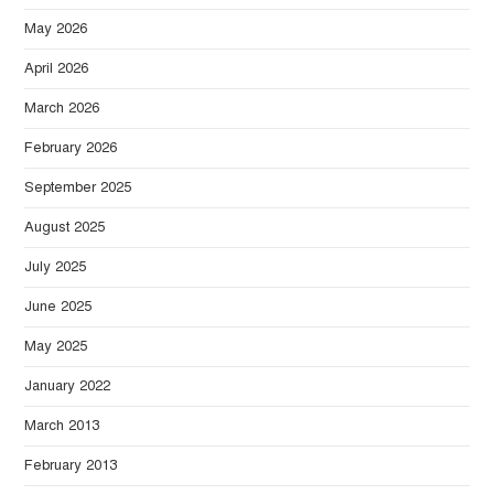
May 2026
April 2026
March 2026
February 2026
September 2025
August 2025
July 2025
June 2025
May 2025
January 2022
March 2013
February 2013