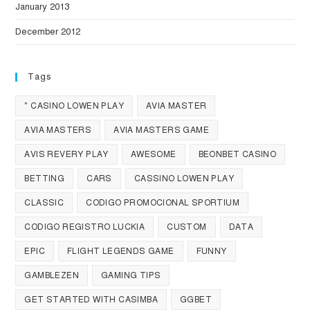
January 2013
December 2012
Tags
" CASINO LOWEN PLAY
AVIA MASTER
AVIA MASTERS
AVIA MASTERS GAME
AVIS REVERY PLAY
AWESOME
BEONBET CASINO
BETTING
CARS
CASSINO LOWEN PLAY
CLASSIC
CODIGO PROMOCIONAL SPORTIUM
CODIGO REGISTRO LUCKIA
CUSTOM
DATA
EPIC
FLIGHT LEGENDS GAME
FUNNY
GAMBLEZEN
GAMING TIPS
GET STARTED WITH CASIMBA
GGBET