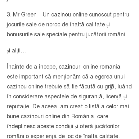
3. Mr Green – Un cazinou online cunoscut pentru
jocurile sale de noroc de înaltă calitate și
bonusurile sale speciale pentru jucătorii români.
și alții…
Înainte de a începe,
cazinouri online romania
este important să menționăm că alegerea unui
cazinou online trebuie să fie făcută cu grijă, luând
în considerare aspectele de siguranță, licență și
reputație. De aceea, am creat o listă a celor mai
bune cazinouri online din România, care
îndeplinesc aceste condiții și oferă jucătorilor
români o experiență de joc de înaltă calitate.