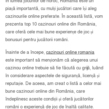
În lumea jocurilor de noroc, România este un
piață importantă, cu mulți jucători care își aleg
cazinourile online preferate. În această listă, vom
prezenta top 10 cazinouri online din România,
care oferă cele mai bune experiențe de joc și
bonusuri pentru jucătorii români.
Înainte de a începe,
cazinouri online romania
este important să menționăm că alegerea unui
cazinou online trebuie să fie făcută cu grijă, luând
în considerare aspectele de siguranță, licență și
reputație. De aceea, am creat o listă a celor mai
bune cazinouri online din România, care
îndeplinesc aceste condiții și oferă jucătorilor
români o experiență de joc de înaltă calitate.