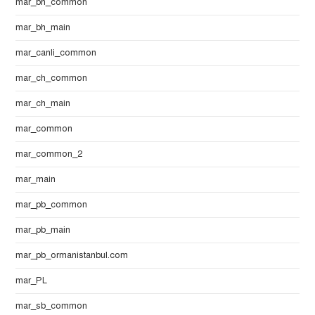
mar_bh_common
mar_bh_main
mar_canli_common
mar_ch_common
mar_ch_main
mar_common
mar_common_2
mar_main
mar_pb_common
mar_pb_main
mar_pb_ormanistanbul.com
mar_PL
mar_sb_common