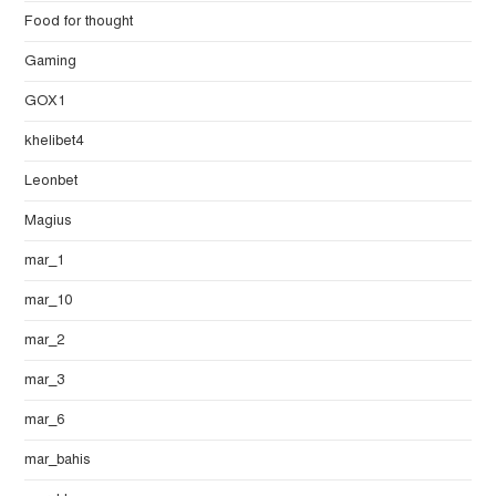
Food for thought
Gaming
GOX1
khelibet4
Leonbet
Magius
mar_1
mar_10
mar_2
mar_3
mar_6
mar_bahis