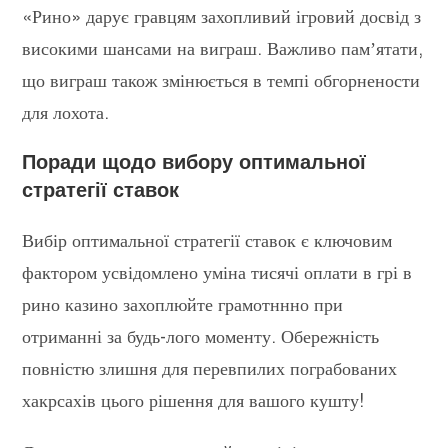
«Рино» дарує гравцям захопливий ігровий досвід з
високими шансами на виграш. Важливо пам’ятати,
що виграш також змінюється в темпі обгорнености
для лохота.
Поради щодо вибору оптимальної
стратегії ставок
Вибір оптимальної стратегії ставок є ключовим
фактором усвідомлено уміна тисячі оплати в грі в
рино казино захоплюйте грамотннно при
отриманні за будь-лого моменту. Обережність
повністю злишня для перевпилих пограбованих
хакрсахів цього рішення для вашого кушту!