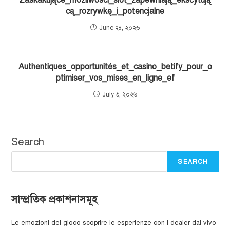
Zaskakujące_możliwości_slot_zapewniają_ekscytują
cą_rozrywkę_i_potencjalne
June ২৪, ২০২৬
Authentiques_opportunités_et_casino_betify_pour_o
ptimiser_vos_mises_en_ligne_ef
July ৩, ২০২৬
Search
SEARCH
সাম্প্রতিক প্রকাশনাসমূহ
Le emozioni del gioco scoprire le esperienze con i dealer dal vivo