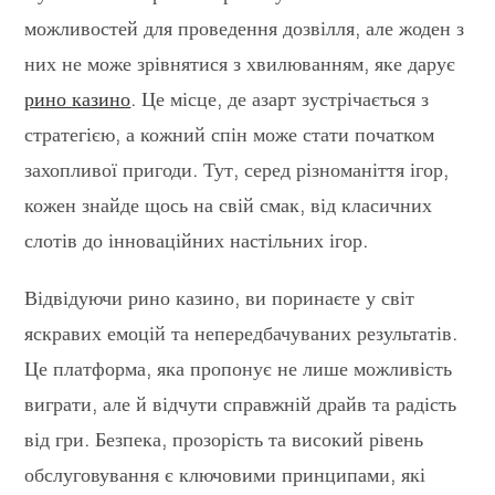
можливостей для проведення дозвілля, але жоден з
них не може зрівнятися з хвилюванням, яке дарує
рино казино
. Це місце, де азарт зустрічається з
стратегією, а кожний спін може стати початком
захопливої пригоди. Тут, серед різноманіття ігор,
кожен знайде щось на свій смак, від класичних
слотів до інноваційних настільних ігор.
Відвідуючи рино казино, ви поринаєте у світ
яскравих емоцій та непередбачуваних результатів.
Це платформа, яка пропонує не лише можливість
виграти, але й відчути справжній драйв та радість
від гри. Безпека, прозорість та високий рівень
обслуговування є ключовими принципами, які