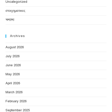
Uncategorized
στοιχηματικες
অন্যান্য
Archives
August 2026
July 2026
June 2026
May 2026
April 2026
March 2026
February 2026
September 2025