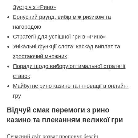
Зустріч з «Рино»
Бонусний раунд: вибір між ризиком та
нагородою
Стратегії для успішної гри в «Рино»
Унікальні функції слота: каскад виплат та
зростаючий множник
Поради щодо вибору оптимальної стратегії
ставок
Майбутнє рино казино та інновації в онлайн-
гру
Відчуй смак перемоги з рино
казино та плеканням великої гри
Сучасний світ розваг пропонує безліч