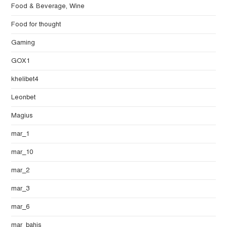
Food & Beverage, Wine
Food for thought
Gaming
GOX1
khelibet4
Leonbet
Magius
mar_1
mar_10
mar_2
mar_3
mar_6
mar_bahis