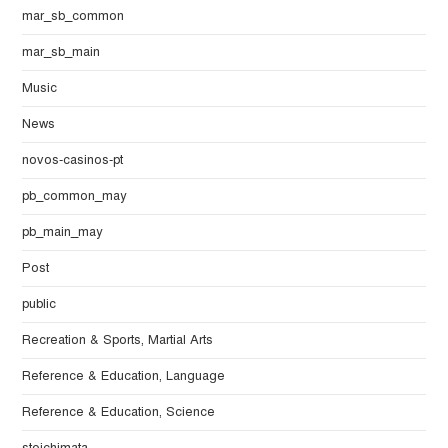
mar_sb_common
mar_sb_main
Music
News
novos-casinos-pt
pb_common_may
pb_main_may
Post
public
Recreation & Sports, Martial Arts
Reference & Education, Language
Reference & Education, Science