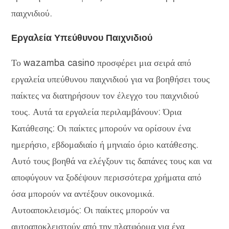
παιχνιδιού.
Εργαλεία Υπεύθυνου Παιχνιδιού
Το wazamba casino προσφέρει μια σειρά από
εργαλεία υπεύθυνου παιχνιδιού για να βοηθήσει τους
παίκτες να διατηρήσουν τον έλεγχο του παιχνιδιού
τους. Αυτά τα εργαλεία περιλαμβάνουν: Όρια
Κατάθεσης: Οι παίκτες μπορούν να ορίσουν ένα
ημερήσιο, εβδομαδιαίο ή μηνιαίο όριο κατάθεσης.
Αυτό τους βοηθά να ελέγξουν τις δαπάνες τους και να
αποφύγουν να ξοδέψουν περισσότερα χρήματα από
όσα μπορούν να αντέξουν οικονομικά.
Αυτοαποκλεισμός: Οι παίκτες μπορούν να
αυτοαποκλειστούν από την πλατφόρμα για ένα