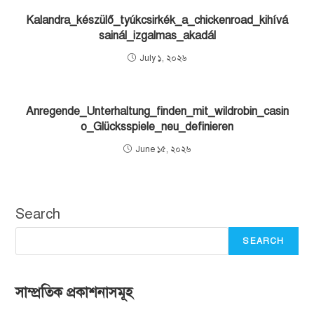
Kalandra_készülő_tyúkcsirkék_a_chickenroad_kihívá
sainál_izgalmas_akadál
July ১, ২০২৬
Anregende_Unterhaltung_finden_mit_wildrobin_casin
o_Glücksspiele_neu_definieren
June ১৫, ২০২৬
Search
SEARCH
সাম্প্রতিক প্রকাশনাসমূহ