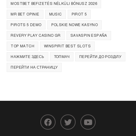
MOSTBET BEFIZETÉS NÉLKÜLI BÓNUSZ 2026
MR BET OPINIE
MUSIC
PIROT 5
PIROTS 5 DEMO
POLSKIE NOWE KASYNO
REVERY PLAY CASINO GR
SAVASPIN ESPAÑA
TOP MATCH
WINSPIRIT BEST SLOTS
НАЖМИТЕ ЗДЕСЬ
ТОПМАЧ
ПЕРЕЙТИ ДО РОЗДІЛУ
ПЕРЕЙТИ НА СТРАНИЦУ