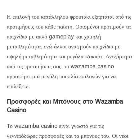
Η επιλογή του κατάλληλου φρουτάκι εξαρτάται από τις
προτιμήσεις του κάθε παίκτη. Ορισμένοι προτιμούν τα
παιχνίδια με απλό gameplay και χαμηλή
μεταβλητότητα, ενώ άλλοι αναζητούν παιχνίδια με
υψηλή μεταβλητότητα και μεγάλα τζακπότ. Ανεξάρτητα
από τις προτιμήσεις σας, το wazamba casino
προσφέρει μια μεγάλη ποικιλία επιλογών για να
επιλέξετε.
Προσφορές και Μπόνους στο Wazamba
Casino
Το wazamba casino είναι γνωστό για τις
γενναιόδωρες προσφορές και τα μπόνους του. Οι νέοι