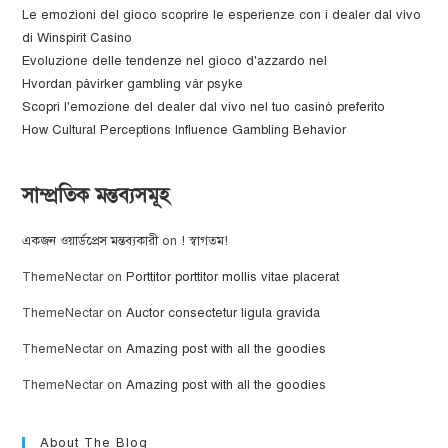
Le emozioni del gioco scoprire le esperienze con i dealer dal vivo
di Winspirit Casino
Evoluzione delle tendenze nel gioco d'azzardo nel
Hvordan påvirker gambling vår psyke
Scopri l'emozione del dealer dal vivo nel tuo casinò preferito
How Cultural Perceptions Influence Gambling Behavior
সাম্প্রতিক মন্তব্যসমূহ
একজন ওয়ার্ডপ্রেস মন্তব্যকারী
on
! স্বাগতম!
ThemeNectar
on
Porttitor porttitor mollis vitae placerat
ThemeNectar
on
Auctor consectetur ligula gravida
ThemeNectar
on
Amazing post with all the goodies
ThemeNectar
on
Amazing post with all the goodies
About The Blog