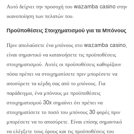
Αυτό δείχνει την προσοχή του wazamba casino στην
ικανοποίηση των πελατών του.
Προϋποθέσεις Στοιχηματισμού για τα Μπόνους
Πριν απολαύσετε ένα μπόνους στο wazamba casino,
είναι σημαντικό να κατανοήσετε τις προϋποθέσεις
στοιχηματισμού. Αυτές οι προϋποθέσεις καθορίζουν
πόσα πρέπει να στοιχηματίσετε πριν μπορέσετε να
αποσύρετε τα κέρδη σας από το μπόνους. Για
παράδειγμα, ένα μπόνους με προϋποθέσεις
στοιχηματισμού 30x σημαίνει ότι πρέπει να
στοιχηματίσετε το ποσό του μπόνους 30 φορές πριν
μπορέσετε να το αποσύρετε. Είναι επίσης σημαντικό
να ελέγξετε τους όρους και τις προϋποθέσεις του