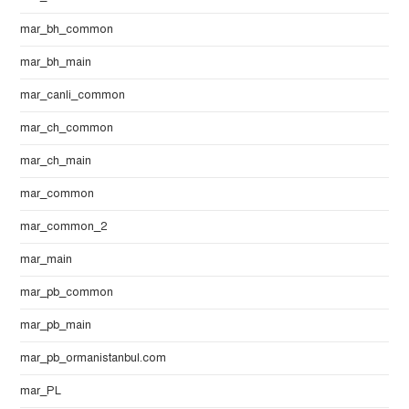
mar_bh_common
mar_bh_main
mar_canli_common
mar_ch_common
mar_ch_main
mar_common
mar_common_2
mar_main
mar_pb_common
mar_pb_main
mar_pb_ormanistanbul.com
mar_PL