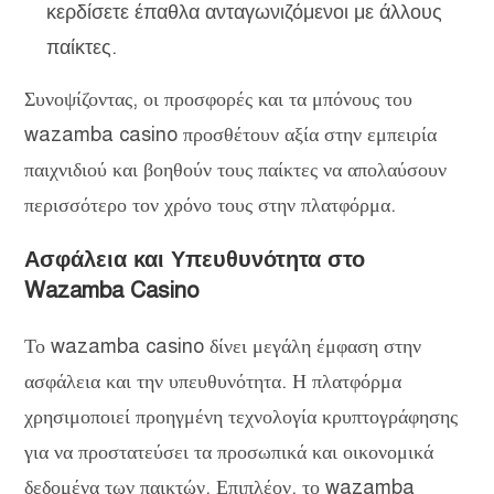
κερδίσετε έπαθλα ανταγωνιζόμενοι με άλλους
παίκτες.
Συνοψίζοντας, οι προσφορές και τα μπόνους του
wazamba casino προσθέτουν αξία στην εμπειρία
παιχνιδιού και βοηθούν τους παίκτες να απολαύσουν
περισσότερο τον χρόνο τους στην πλατφόρμα.
Ασφάλεια και Υπευθυνότητα στο
Wazamba Casino
Το wazamba casino δίνει μεγάλη έμφαση στην
ασφάλεια και την υπευθυνότητα. Η πλατφόρμα
χρησιμοποιεί προηγμένη τεχνολογία κρυπτογράφησης
για να προστατεύσει τα προσωπικά και οικονομικά
δεδομένα των παικτών. Επιπλέον, το wazamba