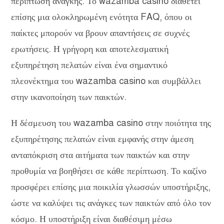
περίπτωση ανάγκης. Το wazamba casino διαθέτει
επίσης μια ολοκληρωμένη ενότητα FAQ, όπου οι
παίκτες μπορούν να βρουν απαντήσεις σε συχνές
ερωτήσεις. Η γρήγορη και αποτελεσματική
εξυπηρέτηση πελατών είναι ένα σημαντικό
πλεονέκτημα του wazamba casino και συμβάλλει
στην ικανοποίηση των παικτών.
Η δέσμευση του wazamba casino στην ποιότητα της
εξυπηρέτησης πελατών είναι εμφανής στην άμεση
ανταπόκριση στα αιτήματα των παικτών και στην
προθυμία να βοηθήσει σε κάθε περίπτωση. Το καζίνο
προσφέρει επίσης μια ποικιλία γλωσσών υποστήριξης,
ώστε να καλύψει τις ανάγκες των παικτών από όλο τον
κόσμο. Η υποστήριξη είναι διαθέσιμη μέσω