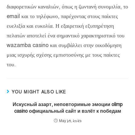
διαφορετικών καναλιών, όπως η ζωντανή συνομιλία, το
email και το τηλέφωνο, παρέχοντας στους παίκτες
ευελιξία και ευκολία. Η εξαιρετική εξυπηρέτηση
πελατών αποτελεί ένα σημαντικό χαρακτηριστικό του
wazamba casino και συμβάλλει στην οικοδόμηση
μιας ισχυρής σχέσης εμπιστοσύνης με τους παίκτες
του.
YOU MIGHT ALSO LIKE
Искусный азарт, неповторимые эмоции olimp
casino официальный сайт и взлёт к победам
May ১৩, ২০২৬