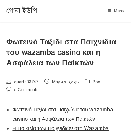
গোনা ইউপি
Menu
Φωτεινό Ταξίδι στα Παιχνίδια
του wazamba casino και η
Ασφάλεια των Παίκτών
quartz33747
May ২০, ২০২৬
Post
০ Comments
Φωτεινό Ταξίδι στα Παιχνίδια του wazamba
casino και η Ασφάλεια των Παίκτών
Η Ποικιλία των Παιχνιδιών στο Wazamba