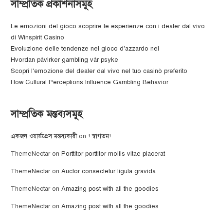
সাম্প্রতিক প্রকাশনাসমূহ
Le emozioni del gioco scoprire le esperienze con i dealer dal vivo
di Winspirit Casino
Evoluzione delle tendenze nel gioco d'azzardo nel
Hvordan påvirker gambling vår psyke
Scopri l'emozione del dealer dal vivo nel tuo casinò preferito
How Cultural Perceptions Influence Gambling Behavior
সাম্প্রতিক মন্তব্যসমূহ
একজন ওয়ার্ডপ্রেস মন্তব্যকারী
on
! স্বাগতম!
ThemeNectar
on
Porttitor porttitor mollis vitae placerat
ThemeNectar
on
Auctor consectetur ligula gravida
ThemeNectar
on
Amazing post with all the goodies
ThemeNectar
on
Amazing post with all the goodies