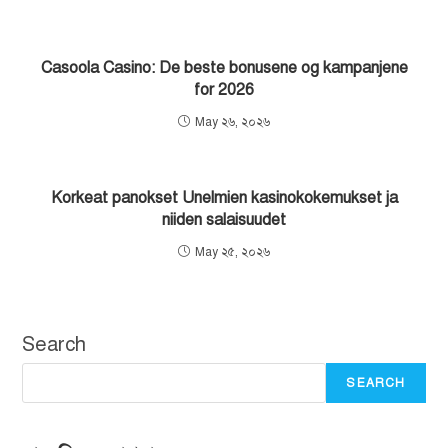
Casoola Casino: De beste bonusene og kampanjene
for 2026
May ২৬, ২০২৬
Korkeat panokset Unelmien kasinokokemukset ja
niiden salaisuudet
May ২৫, ২০২৬
Search
SEARCH