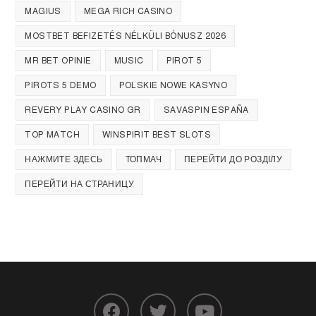
MAGIUS
MEGA RICH CASINO
MOSTBET BEFIZETÉS NÉLKÜLI BÓNUSZ 2026
MR BET OPINIE
MUSIC
PIROT 5
PIROTS 5 DEMO
POLSKIE NOWE KASYNO
REVERY PLAY CASINO GR
SAVASPIN ESPAÑA
TOP MATCH
WINSPIRIT BEST SLOTS
НАЖМИТЕ ЗДЕСЬ
ТОПМАЧ
ПЕРЕЙТИ ДО РОЗДІЛУ
ПЕРЕЙТИ НА СТРАНИЦУ