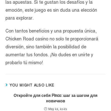
las apuestas. Si te gustan los desafíos y la
emoción, este juego es sin duda una elección
para explorar.
Con tantos beneficios y una propuesta única,
Chicken Road casino no solo te proporcionará
diversión, sino también la posibilidad de
aumentar tus fondos. ¡No dudes en unirte y
probarlo tú mismo!
YOU MIGHT ALSO LIKE
Откройте для себя Pinco: шаг за шагом для
новичков
May ২২, ২০২৬