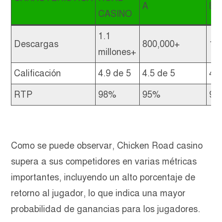
A
B
CASINO
1.1
Descargas
800,000+
1 m
millones+
Calificación
4.9 de 5
4.5 de 5
4.0
RTP
98%
95%
96
Como se puede observar, Chicken Road casino
supera a sus competidores en varias métricas
importantes, incluyendo un alto porcentaje de
retorno al jugador, lo que indica una mayor
probabilidad de ganancias para los jugadores.