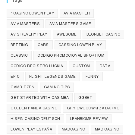
Tags
" CASINO LOWEN PLAY
AVIA MASTER
AVIA MASTERS
AVIA MASTERS GAME
AVIS REVERY PLAY
AWESOME
BEONBET CASINO
BETTING
CARS
CASSINO LOWEN PLAY
CLASSIC
CODIGO PROMOCIONAL SPORTIUM
CODIGO REGISTRO LUCKIA
CUSTOM
DATA
EPIC
FLIGHT LEGENDS GAME
FUNNY
GAMBLEZEN
GAMING TIPS
GET STARTED WITH CASIMBA
GGBET
GOLDEN PANDA CASINO
GRY OWOCÓWKI ZA DARMO
HISPIN CASINO DEUTSCH
LEANBIOME REVIEW
LOWEN PLAY ESPAÑA
MADCASINO
MAD CASINO