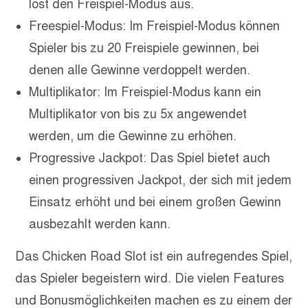
löst den Freispiel-Modus aus.
Freespiel-Modus: Im Freispiel-Modus können
Spieler bis zu 20 Freispiele gewinnen, bei
denen alle Gewinne verdoppelt werden.
Multiplikator: Im Freispiel-Modus kann ein
Multiplikator von bis zu 5x angewendet
werden, um die Gewinne zu erhöhen.
Progressive Jackpot: Das Spiel bietet auch
einen progressiven Jackpot, der sich mit jedem
Einsatz erhöht und bei einem großen Gewinn
ausbezahlt werden kann.
Das Chicken Road Slot ist ein aufregendes Spiel,
das Spieler begeistern wird. Die vielen Features
und Bonusmöglichkeiten machen es zu einem der