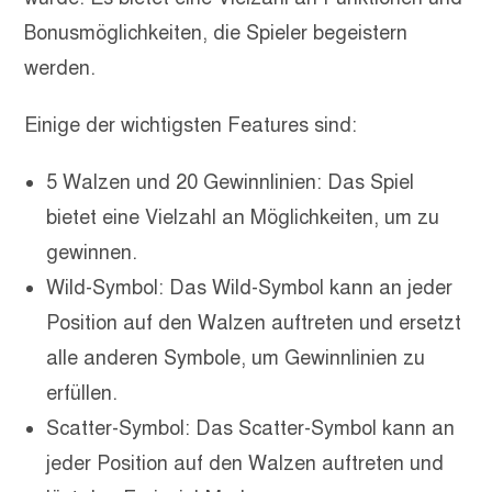
Bonusmöglichkeiten, die Spieler begeistern
werden.
Einige der wichtigsten Features sind:
5 Walzen und 20 Gewinnlinien: Das Spiel
bietet eine Vielzahl an Möglichkeiten, um zu
gewinnen.
Wild-Symbol: Das Wild-Symbol kann an jeder
Position auf den Walzen auftreten und ersetzt
alle anderen Symbole, um Gewinnlinien zu
erfüllen.
Scatter-Symbol: Das Scatter-Symbol kann an
jeder Position auf den Walzen auftreten und