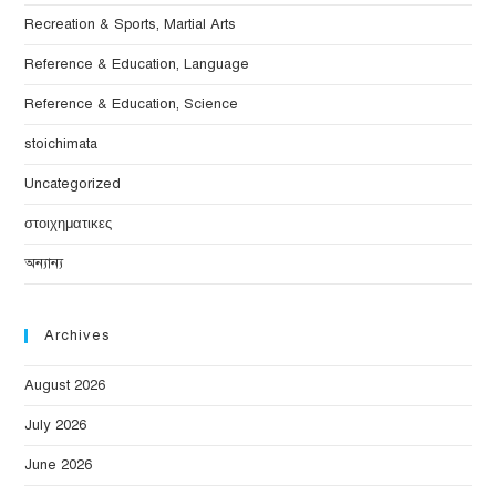
Recreation & Sports, Martial Arts
Reference & Education, Language
Reference & Education, Science
stoichimata
Uncategorized
στοιχηματικες
অন্যান্য
Archives
August 2026
July 2026
June 2026