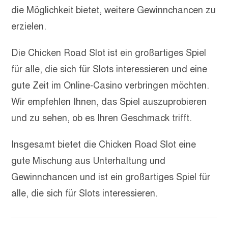
die Möglichkeit bietet, weitere Gewinnchancen zu
erzielen.
Die Chicken Road Slot ist ein großartiges Spiel
für alle, die sich für Slots interessieren und eine
gute Zeit im Online-Casino verbringen möchten.
Wir empfehlen Ihnen, das Spiel auszuprobieren
und zu sehen, ob es Ihren Geschmack trifft.
Insgesamt bietet die Chicken Road Slot eine
gute Mischung aus Unterhaltung und
Gewinnchancen und ist ein großartiges Spiel für
alle, die sich für Slots interessieren.