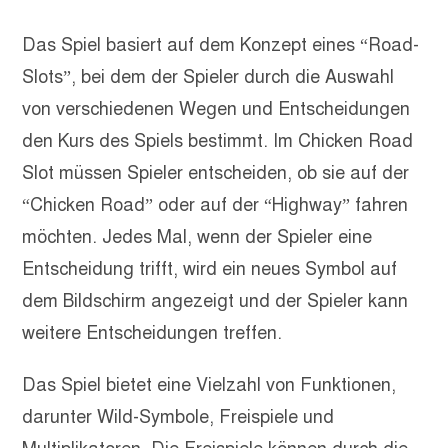
Das Spiel basiert auf dem Konzept eines “Road-
Slots”, bei dem der Spieler durch die Auswahl
von verschiedenen Wegen und Entscheidungen
den Kurs des Spiels bestimmt. Im Chicken Road
Slot müssen Spieler entscheiden, ob sie auf der
“Chicken Road” oder auf der “Highway” fahren
möchten. Jedes Mal, wenn der Spieler eine
Entscheidung trifft, wird ein neues Symbol auf
dem Bildschirm angezeigt und der Spieler kann
weitere Entscheidungen treffen.
Das Spiel bietet eine Vielzahl von Funktionen,
darunter Wild-Symbole, Freispiele und