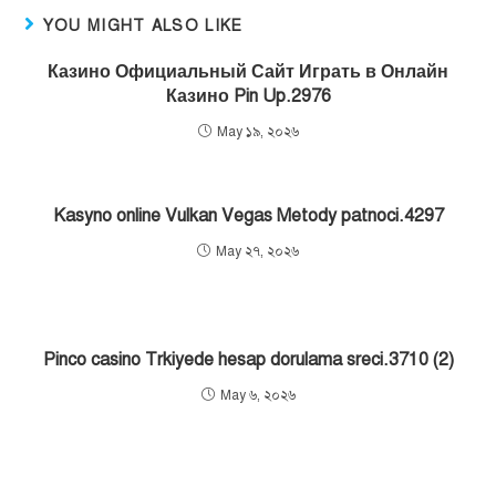
YOU MIGHT ALSO LIKE
Казино Официальный Сайт Играть в Онлайн
Казино Pin Up.2976
May ১৯, ২০২৬
Kasyno online Vulkan Vegas Metody patnoci.4297
May ২৭, ২০২৬
Pinco casino Trkiyede hesap dorulama sreci.3710 (2)
May ৬, ২০২৬