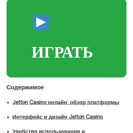
ИГРАТЬ
Содержимое
Jetton Casino онлайн: обзор платформы
Интерфейс и дизайн Jetton Casino
Удобство использования и