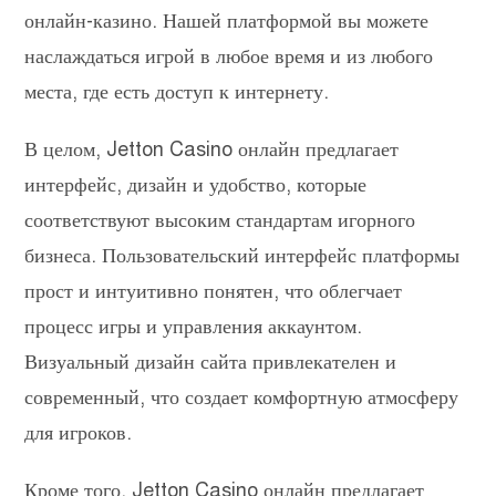
онлайн-казино. Нашей платформой вы можете
наслаждаться игрой в любое время и из любого
места, где есть доступ к интернету.
В целом, Jetton Casino онлайн предлагает
интерфейс, дизайн и удобство, которые
соответствуют высоким стандартам игорного
бизнеса. Пользовательский интерфейс платформы
прост и интуитивно понятен, что облегчает
процесс игры и управления аккаунтом.
Визуальный дизайн сайта привлекателен и
современный, что создает комфортную атмосферу
для игроков.
Кроме того, Jetton Casino онлайн предлагает