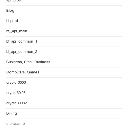
apr_prod
Blog
bt prod
bt_,apr_main
bt_apr_common_1
bt_apr_common_2
Business, Small Business
Computers, Games
crypto 3003
crypto30.03
crypto30032
Dining
eloncasino