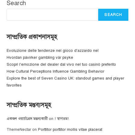
Search
SEARCH
সাম্প্রতিক প্রকাশনাসমূহ
Evoluzione delle tendenze nel gioco d'azzardo nel
Hvordan påvirker gambling vår psyke
Scopri l'emozione del dealer dal vivo nel tuo casinò preferito
How Cultural Perceptions Influence Gambling Behavior
Explore the best of Seven Casino UK: standout games and player
favorites
সাম্প্রতিক মন্তব্যসমূহ
একজন ওয়ার্ডপ্রেস মন্তব্যকারী
on
! স্বাগতম!
ThemeNectar
on
Porttitor porttitor mollis vitae placerat