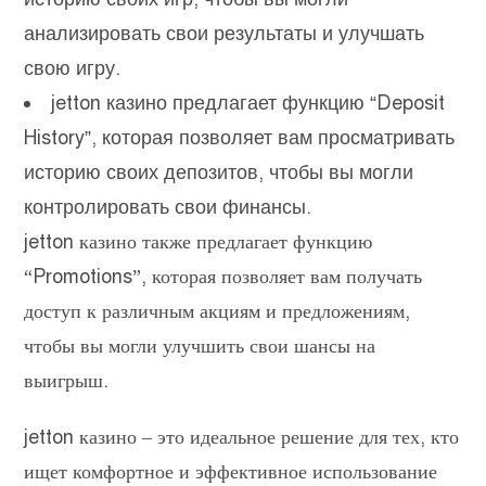
анализировать свои результаты и улучшать
свою игру.
jetton казино предлагает функцию “Deposit
History”, которая позволяет вам просматривать
историю своих депозитов, чтобы вы могли
контролировать свои финансы.
jetton казино также предлагает функцию
“Promotions”, которая позволяет вам получать
доступ к различным акциям и предложениям,
чтобы вы могли улучшить свои шансы на
выигрыш.
jetton казино – это идеальное решение для тех, кто
ищет комфортное и эффективное использование