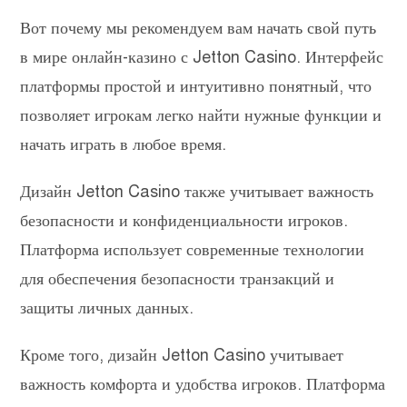
Вот почему мы рекомендуем вам начать свой путь
в мире онлайн-казино с Jetton Casino. Интерфейс
платформы простой и интуитивно понятный, что
позволяет игрокам легко найти нужные функции и
начать играть в любое время.
Дизайн Jetton Casino также учитывает важность
безопасности и конфиденциальности игроков.
Платформа использует современные технологии
для обеспечения безопасности транзакций и
защиты личных данных.
Кроме того, дизайн Jetton Casino учитывает
важность комфорта и удобства игроков. Платформа