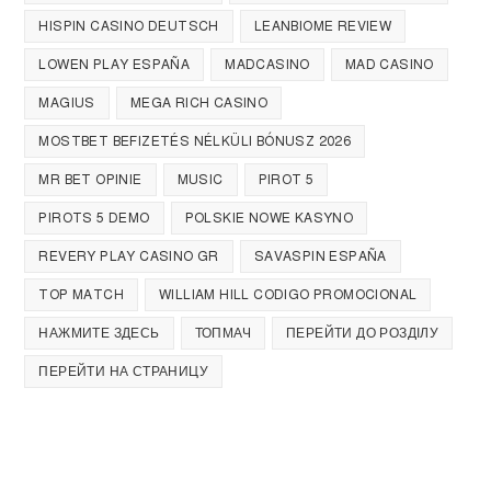
HISPIN CASINO DEUTSCH
LEANBIOME REVIEW
LOWEN PLAY ESPAÑA
MADCASINO
MAD CASINO
MAGIUS
MEGA RICH CASINO
MOSTBET BEFIZETÉS NÉLKÜLI BÓNUSZ 2026
MR BET OPINIE
MUSIC
PIROT 5
PIROTS 5 DEMO
POLSKIE NOWE KASYNO
REVERY PLAY CASINO GR
SAVASPIN ESPAÑA
TOP MATCH
WILLIAM HILL CODIGO PROMOCIONAL
НАЖМИТЕ ЗДЕСЬ
ТОПМАЧ
ПЕРЕЙТИ ДО РОЗДІЛУ
ПЕРЕЙТИ НА СТРАНИЦУ