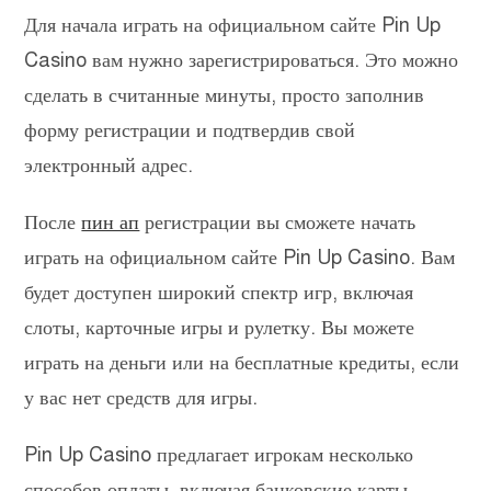
Для начала играть на официальном сайте Pin Up
Casino вам нужно зарегистрироваться. Это можно
сделать в считанные минуты, просто заполнив
форму регистрации и подтвердив свой
электронный адрес.
После
пин ап
регистрации вы сможете начать
играть на официальном сайте Pin Up Casino. Вам
будет доступен широкий спектр игр, включая
слоты, карточные игры и рулетку. Вы можете
играть на деньги или на бесплатные кредиты, если
у вас нет средств для игры.
Pin Up Casino предлагает игрокам несколько
способов оплаты, включая банковские карты,