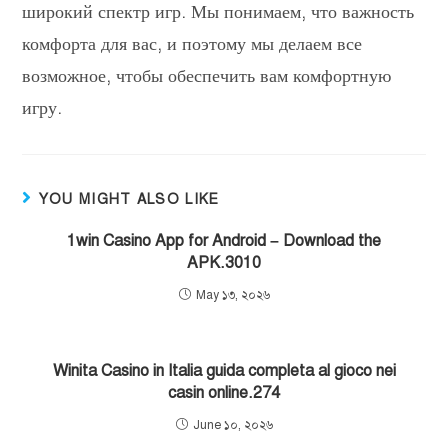
широкий спектр игр. Мы понимаем, что важность
комфорта для вас, и поэтому мы делаем все
возможное, чтобы обеспечить вам комфортную
игру.
YOU MIGHT ALSO LIKE
1win Casino App for Android – Download the
APK.3010
May ১৩, ২০২৬
Winita Casino in Italia guida completa al gioco nei
casin online.274
June ১০, ২০২৬