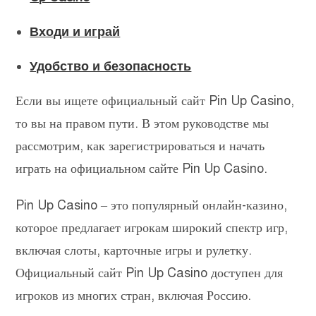
Входи и играй
Удобство и безопасность
Если вы ищете официальный сайт Pin Up Casino,
то вы на правом пути. В этом руководстве мы
рассмотрим, как зарегистрироваться и начать
играть на официальном сайте Pin Up Casino.
Pin Up Casino – это популярный онлайн-казино,
которое предлагает игрокам широкий спектр игр,
включая слоты, карточные игры и рулетку.
Официальный сайт Pin Up Casino доступен для
игроков из многих стран, включая Россию.