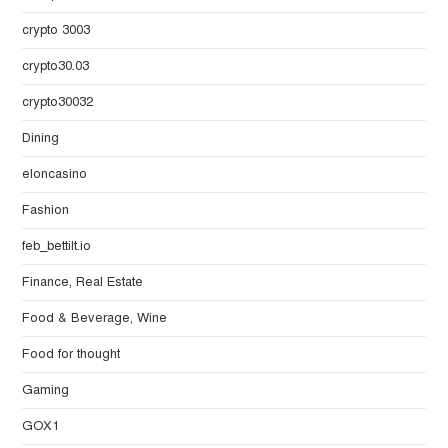
crypto 3003
crypto30.03
crypto30032
Dining
eloncasino
Fashion
feb_bettilt.io
Finance, Real Estate
Food & Beverage, Wine
Food for thought
Gaming
GOX1