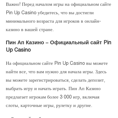
Важно! Перед началом игры на официальном сайте
Pin Up Casino убедитесь, что вы достигли
минимального возраста для игроков в онлайн-
казино в вашей стране.
Пин Ап Казино – Официальный сайт Pin
Up Casino
На официальном сайте Pin Up Casino вы можете
найти все, что вам нужно для начала игры. Здесь
вы можете зарегистрироваться, сделать депозит,
выбрать игру и начать играть. Пин Ап Казино
предлагает игрокам более 3 000 игр, включая
слоты, карточные игры, рулетку и другие.