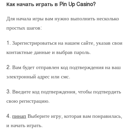
Как начать играть в Pin Up Casino?
Для начала игры вам нужно выполнить несколько
простых шагов:
1. Зарегистрироваться на нашем сайте, указав свои
контактные данные и выбрав пароль.
2. Вам будет отправлен код подтверждения на ваш
электронный адрес или смс.
3. Введите код подтверждения, чтобы подтвердить
свою регистрацию.
4.
пинап
Выберите игру, которая вам понравилась,
и начать играть.