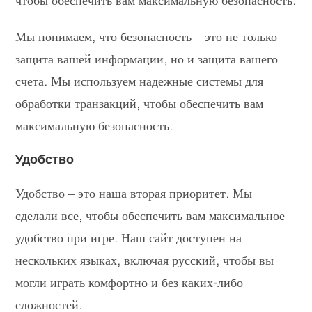
чтобы обеспечить вам максимальную безопасность.
Мы понимаем, что безопасность – это не только
защита вашей информации, но и защита вашего
счета. Мы используем надежные системы для
обработки транзакций, чтобы обеспечить вам
максимальную безопасность.
Удобство
Удобство – это наша вторая приоритет. Мы
сделали все, чтобы обеспечить вам максимальное
удобство при игре. Наш сайт доступен на
нескольких языках, включая русский, чтобы вы
могли играть комфортно и без каких-либо
сложностей.