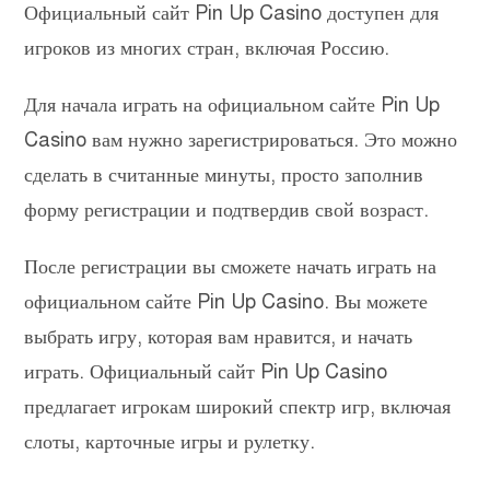
Официальный сайт Pin Up Casino доступен для
игроков из многих стран, включая Россию.
Для начала играть на официальном сайте Pin Up
Casino вам нужно зарегистрироваться. Это можно
сделать в считанные минуты, просто заполнив
форму регистрации и подтвердив свой возраст.
После регистрации вы сможете начать играть на
официальном сайте Pin Up Casino. Вы можете
выбрать игру, которая вам нравится, и начать
играть. Официальный сайт Pin Up Casino
предлагает игрокам широкий спектр игр, включая
слоты, карточные игры и рулетку.