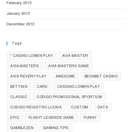
February 2013
January 2013
December 2012
Tags
" CASINO LOWEN PLAY
AVIA MASTER
AVIA MASTERS
AVIA MASTERS GAME
AVIS REVERY PLAY
AWESOME
BEONBET CASINO
BETTING
CARS
CASSINO LOWEN PLAY
CLASSIC
CODIGO PROMOCIONAL SPORTIUM
CODIGO REGISTRO LUCKIA
CUSTOM
DATA
EPIC
FLIGHT LEGENDS GAME
FUNNY
GAMBLEZEN
GAMING TIPS