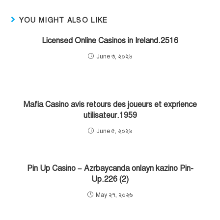
YOU MIGHT ALSO LIKE
Licensed Online Casinos in Ireland.2516
June ৩, ২০২৬
Mafia Casino avis retours des joueurs et exprience
utilisateur.1959
June ৫, ২০২৬
Pin Up Casino – Azrbaycanda onlayn kazino Pin-
Up.226 (2)
May ২৭, ২০২৬