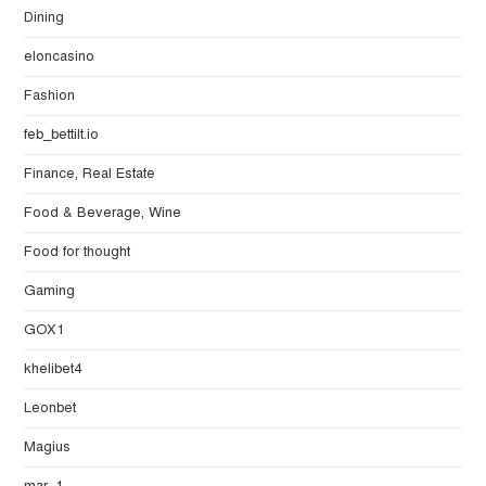
Dining
eloncasino
Fashion
feb_bettilt.io
Finance, Real Estate
Food & Beverage, Wine
Food for thought
Gaming
GOX1
khelibet4
Leonbet
Magius