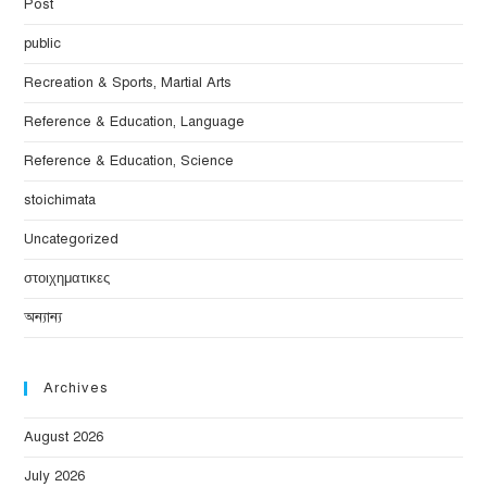
Post
public
Recreation & Sports, Martial Arts
Reference & Education, Language
Reference & Education, Science
stoichimata
Uncategorized
στοιχηματικες
অন্যান্য
Archives
August 2026
July 2026