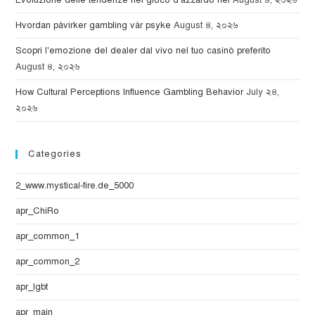
Evoluzione delle tendenze nel gioco d'azzardo nel
August ৪, ২০২৬
Hvordan påvirker gambling vår psyke
August ৪, ২০২৬
Scopri l'emozione del dealer dal vivo nel tuo casinò preferito
August ৪, ২০২৬
How Cultural Perceptions Influence Gambling Behavior
July ২৪,
২০২৬
Categories
2_www.mystical-fire.de_5000
apr_ChiRo
apr_common_1
apr_common_2
apr_lgbt
apr_main