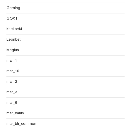
Gaming
GOX1
khelibet4
Leonbet
Magius
mar_1
mar_10
mar_2
mar_3
mar_6
mar_bahis
mar_bh_common