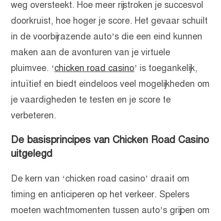
weg oversteekt. Hoe meer rijstroken je succesvol
doorkruist, hoe hoger je score. Het gevaar schuilt
in de voorbijrazende auto’s die een eind kunnen
maken aan de avonturen van je virtuele
pluimvee. ‘
chicken road casino
’ is toegankelijk,
intuïtief en biedt eindeloos veel mogelijkheden om
je vaardigheden te testen en je score te
verbeteren.
De basisprincipes van Chicken Road Casino
uitgelegd
De kern van ‘chicken road casino’ draait om
timing en anticiperen op het verkeer. Spelers
moeten wachtmomenten tussen auto’s grijpen om