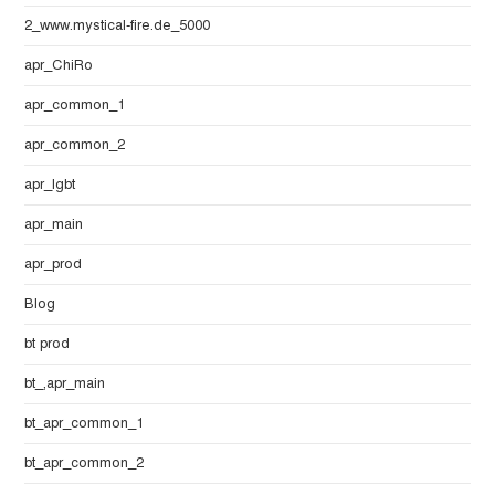
2_www.mystical-fire.de_5000
apr_ChiRo
apr_common_1
apr_common_2
apr_lgbt
apr_main
apr_prod
Blog
bt prod
bt_,apr_main
bt_apr_common_1
bt_apr_common_2