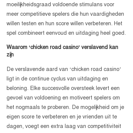
moeilijkheidsgraad voldoende stimulans voor
meer competitieve spelers die hun vaardigheden
willen testen en hun score willen verbeteren. Het
spel combineert eenvoud en uitdaging heel goed.
Waarom ‘chicken road casino’ verslavend kan
zijn
De verslavende aard van ‘chicken road casino’
ligt in de continue cyclus van uitdaging en
beloning. Elke succesvolle oversteek levert een
gevoel van voldoening en motiveert spelers om
het nogmaals te proberen. De mogelijkheid om je
eigen score te verbeteren en je vrienden uit te
dagen, voegt een extra laag van competitiviteit