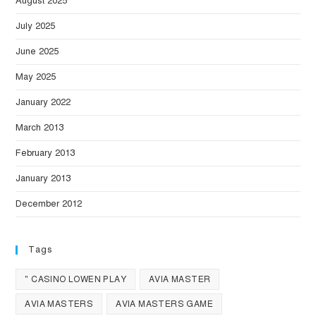
August 2025
July 2025
June 2025
May 2025
January 2022
March 2013
February 2013
January 2013
December 2012
Tags
" CASINO LOWEN PLAY
AVIA MASTER
AVIA MASTERS
AVIA MASTERS GAME