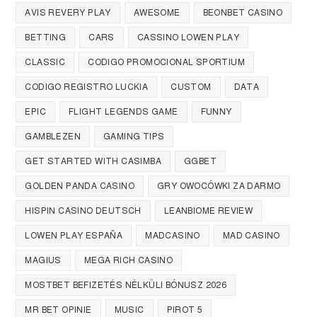
AVIS REVERY PLAY
AWESOME
BEONBET CASINO
BETTING
CARS
CASSINO LOWEN PLAY
CLASSIC
CODIGO PROMOCIONAL SPORTIUM
CODIGO REGISTRO LUCKIA
CUSTOM
DATA
EPIC
FLIGHT LEGENDS GAME
FUNNY
GAMBLEZEN
GAMING TIPS
GET STARTED WITH CASIMBA
GGBET
GOLDEN PANDA CASINO
GRY OWOCÓWKI ZA DARMO
HISPIN CASINO DEUTSCH
LEANBIOME REVIEW
LOWEN PLAY ESPAÑA
MADCASINO
MAD CASINO
MAGIUS
MEGA RICH CASINO
MOSTBET BEFIZETÉS NÉLKÜLI BÓNUSZ 2026
MR BET OPINIE
MUSIC
PIROT 5