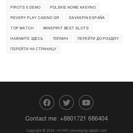
PIROTS 5 DEMO
POLSKIE NOWE KASYNO
REVERY PLAY CASINO GR
SAVASPIN ESPAÑA
TOP MATCH
WINSPIRIT BEST SLOTS
НАЖМИТЕ ЗДЕСЬ
ТОПМАЧ
ПЕРЕЙТИ ДО РОЗДІЛУ
ПЕРЕЙТИ НА СТРАНИЦУ
Contact me:
+8801721 686404
Copyright © 2026 গোনা ইউপি | develop by
iqbalit.com