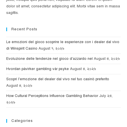
dolor sit amet, consectetur adipiscing elit. Morbi vitae sem in massa
sagittis.
Recent Posts
Le emozioni del gioco scoprire le esperienze con i dealer dal vivo
di Winspirit Casino
August ৭, ২০২৬
Evoluzione delle tendenze nel gioco d'azzardo nel
August ৪, ২০২৬
Hvordan påvirker gambling vår psyke
August ৪, ২০২৬
Scopri l'emozione del dealer dal vivo nel tuo casinò preferito
August ৪, ২০২৬
How Cultural Perceptions Influence Gambling Behavior
July ২৪,
২০২৬
Categories