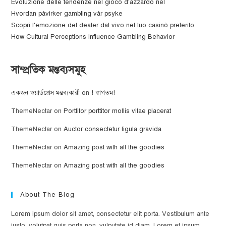
Evoluzione delle tendenze nel gioco d'azzardo nel
Hvordan påvirker gambling vår psyke
Scopri l'emozione del dealer dal vivo nel tuo casinò preferito
How Cultural Perceptions Influence Gambling Behavior
সাম্প্রতিক মন্তব্যসমূহ
একজন ওয়ার্ডপ্রেস মন্তব্যকারী
on
! স্বাগতম!
ThemeNectar
on
Porttitor porttitor mollis vitae placerat
ThemeNectar
on
Auctor consectetur ligula gravida
ThemeNectar
on
Amazing post with all the goodies
ThemeNectar
on
Amazing post with all the goodies
About The Blog
Lorem ipsum dolor sit amet, consectetur elit porta. Vestibulum ante
justo, volutpat quis porta non, vulputate id diam. Lorem et ipsum