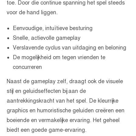
toe. Door die continue spanning het spel steeds
voor de hand liggen.
Eenvoudige, intuïtieve besturing
Snelle, actievolle gameplay
Verslavende cyclus van uitdaging en beloning
De mogelijkheid om tegen vrienden te
concurreren
Naast de gameplay zelf, draagt ook de visuele
stijl en geluidseffecten bij aan de
aantrekkingskracht van het spel. De kleurrijke
graphics en humoristische geluiden creëren een
boeiende en vermakelijke ervaring. Het geheel
biedt een goede game-ervaring.