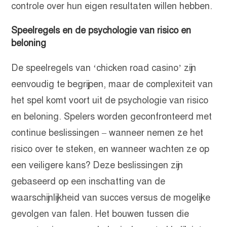
controle over hun eigen resultaten willen hebben.
Speelregels en de psychologie van risico en
beloning
De speelregels van ‘chicken road casino’ zijn
eenvoudig te begrijpen, maar de complexiteit van
het spel komt voort uit de psychologie van risico
en beloning. Spelers worden geconfronteerd met
continue beslissingen – wanneer nemen ze het
risico over te steken, en wanneer wachten ze op
een veiligere kans? Deze beslissingen zijn
gebaseerd op een inschatting van de
waarschijnlijkheid van succes versus de mogelijke
gevolgen van falen. Het bouwen tussen die